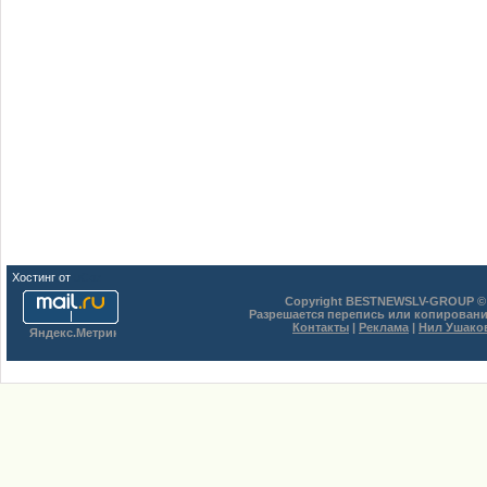
Хостинг от
uCoz
Copyright BESTNEWSLV-GROUP © 
Разрешается перепись или копировани
Контакты
|
Реклама
|
Нил Ушако