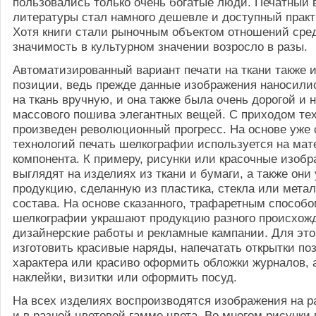
пользовались только очень богатые люди. Печатный 
литературы стал намного дешевле и доступный практ
Хотя книги стали рыночным объектом отношений сре
значимость в культурном значении возросло в разы.
Автоматизированный вариант печати на ткани также 
позиции, ведь прежде данные изображения наносили
на ткань вручную, и она также была очень дорогой и 
массового пошива элегантных вещей. С приходом те
произведен революционный прогресс. На основе уже
технологий печать шелкографии используется на мат
компонента. К примеру, рисунки или красочные изоб
выглядят на изделиях из ткани и бумаги, а также он
продукцию, сделанную из пластика, стекла или мета
состава. На основе сказанного, трафаретным способ
шелкографии украшают продукцию разного происхожд
дизайнерские работы и рекламные кампании. Для это
изготовить красивые наряды, напечатать открытки по
характера или красиво оформить обложки журналов, 
наклейки, визитки или оформить посуд.
На всех изделиях воспроизводятся изображения на р
и в разной цветовой гамме цвета. Во многом рисунки 