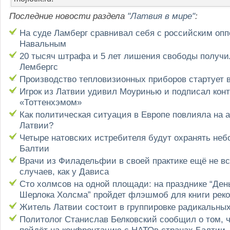
Последние новости раздела
"Латвия в мире"
:
На суде Ламберг сравнивал себя с российским оп
Навальным
20 тысяч штрафа и 5 лет лишения свободы получи
Лембергс
Производство тепловизионных приборов стартует 
Игрок из Латвии удивил Моуринью и подписал конт
«Тоттенхэмом»
Как политическая ситуация в Европе повлияла на 
Латвии?
Четыре натовских истребителя будут охранять неб
Балтии
Врачи из Филадельфии в своей практике ещё не вс
случаев, как у Дависа
Сто холмсов на одной площади: на празднике “Ден
Шерлока Холсма” пройдет флэшмоб для книги реко
Житель Латвии состоит в группировке радикальны
Политолог Станислав Белковский сообщил о том, ч
пойдёт на конфронтацию с НАТОв странах Балтии