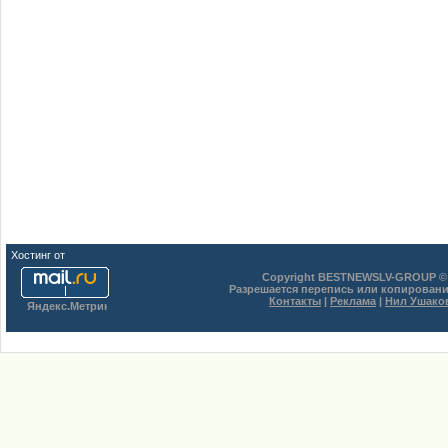
Хостинг от
uCoz
Copyright BESTNEWSLV-GROUP © 
Разрешается перепись или копировани
Контакты
|
Реклама
|
Нил Ушако