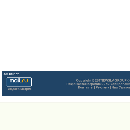
Хостинг от
uCoz
Copyright BESTNEWSLV-GROUP © 
Разрешается перепись или копировани
Контакты
|
Реклама
|
Нил Ушако