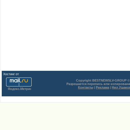
Хостинг от
uCoz
Copyright BESTNEWSLV-GROUP © 
Разрешается перепись или копировани
Контакты
|
Реклама
|
Нил Ушако