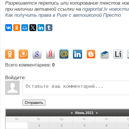
Разрешается перепись или копирование текстов но
при наличии активной ссылки на
rigaportal.lv новости
Как получить права в Риге с автошколой Престо
Всего комментариев
:
0
Войдите:
Отправить
«
Июнь 2021
»
Пн
Вт
Ср
Чт
Пт
С
1
2
3
4