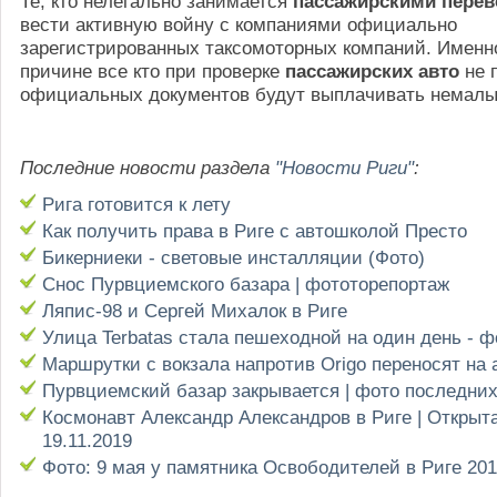
Те, кто нелегально занимается
пассажирскими перев
вести активную войну с компаниями официально
зарегистрированных таксомоторных компаний. Именно
причине все кто при проверке
пассажирских авто
не 
официальных документов будут выплачивать немал
Последние новости раздела
"Новости Риги"
:
Рига готовится к лету
Как получить права в Риге с автошколой Престо
Бикерниеки - световые инсталляции (Фото)
Снос Пурвциемского базара | фототорепортаж
Ляпис-98 и Сергей Михалок в Риге
Улица Terbatas стала пешеходной на один день - 
Маршрутки с вокзала напротив Origo переносят на 
Пурвциемский базар закрывается | фото последни
Космонавт Александр Александров в Риге | Открыт
19.11.2019
Фото: 9 мая у памятника Освободителей в Риге 20