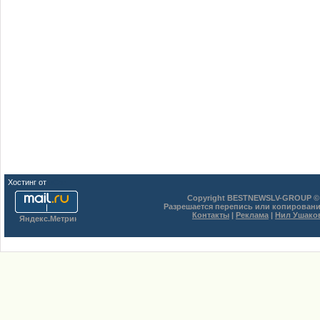
Хостинг от
uCoz
Copyright BESTNEWSLV-GROUP © 
Разрешается перепись или копировани
Контакты
|
Реклама
|
Нил Ушако