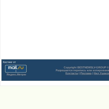
Хостинг от
uCoz
Copyright BESTNEWSLV-GROUP © 
Разрешается перепись или копировани
Контакты
|
Реклама
|
Нил Ушако