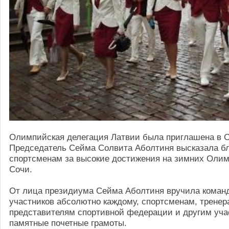
Олимпийская делегация Латвии была приглашена в С
Председатель Сейма Солвита Аболтиня высказала б
спортсменам за высокие достижения на зимних Олим
Сочи.
От лица президиума Сейма Аболтиня вручила коман
участников абсолютно каждому, спортсменам, тренер
представителям спортивной федерации и другим уча
памятные почетные грамоты.