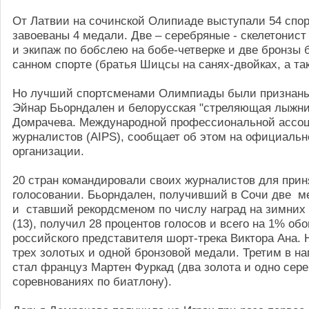
От Латвии на сочинской Олипиаде выступали 54 спо
завоеваны 4 медали. Две – серебряные - скелетонист
и экипаж по бобслею на бобе-четверке и две бронзы
санном спорте (братья Шицсы на санях-двойках, а так
Но лучший спортсменами Олимпиады были признаны
Эйнар Бьорндален и белорусская "стреляющая лыжни
Домрачева. Международной профессиональной ассо
журналистов (AIPS), сообщает об этом на официальн
организации.
20 стран командировали своих журналистов для прин
голосовании. Бьорндален, получивший в Сочи две м
и ставший рекордсменом по числу наград на зимни
(13), получил 28 процентов голосов и всего на 1% об
российского представителя шорт-трека Виктора Ана. 
трех золотых и одной бронзовой медали. Третим в на
стал француз Мартен Фуркад (два золота и одно сере
соревнованиях по биатлону).