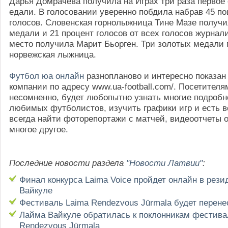
Дарья Домрачева получила на Играх три раза первое 
едали. В голосовании уверенно побдила набрав 45 по
голосов. Словенская горнолыжница Тине Мазе получи
медали и 21 процент голосов от всех голосов журнали
место получила Марит Бьорген. Три золотых медали
норвежская лыжница.
Футбол юа онлайн
разнопланово и интересно показан
компании по адресу www.ua-football.com/. Посетителя
несомненно, будет любопытно узнать многие подробн
любимых футболистов, изучить графики игр и есть 
всегда найти фоторепортажи с матчей, видеоотчеты о
многое другое.
Последние новости раздела
"Новости Латвии"
:
Финал конкурса Laima Voice пройдет онлайн в рез
Вайкуле
Фестиваль Laima Rendezvous Jūrmala будет перене
Лайма Вайкуле обратилась к поклонникам фестива
Rendezvous Jūrmala