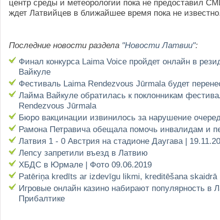
центр среды и метеорологии пока не предоставил СМИ
ждет Латвийцев в ближайшее время пока не известно
Последние новости раздела
"Новости Латвии"
:
Финал конкурса Laima Voice пройдет онлайн в рез
Вайкуле
Фестиваль Laima Rendezvous Jūrmala будет перене
Лайма Вайкуле обратилась к поклонникам фестива
Rendezvous Jūrmala
Бюро вакцинации извинилось за нарушение очере
Рамона Петравича обещала помочь инвалидам и п
Латвия 1 - 0 Австрия на стадионе Даугава | 19.11.2
Лепсу запретили въезд в Латвию
ХБДС в Юрмале | Фото 09.06.2019
Patēriņa kredīts ar izdevīgu likmi, kreditēšana skaidrā
Игровые онлайн казино набирают популярность в Л
Прибалтике