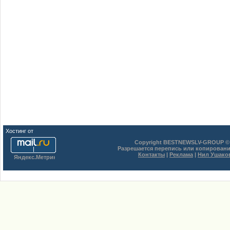
Хостинг от
uCoz
Copyright BESTNEWSLV-GROUP © 
Разрешается перепись или копировани
Контакты
|
Реклама
|
Нил Ушако