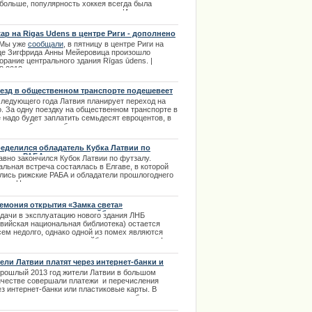
 больше, популярность хоккея всегда была
ителей, что все будет хорошо
спорима и заслуживает внимания. Именно
.12.2013
ому за хоккеем всегда следят более активно. |
2.2014
ар на Rigas Udens в центре Риги - дополнено
 Мы уже
сообщали
, в пятницу в центре Риги на
це Зигфрида Анны Мейеровица произошло
орание центрального здания Rīgas ūdens.
|
8.2013
езд в общественном транспорте подешевеет
следующего года Латвия планирует переход на
о. За одну поездку на общественном транспорте в
 надо будет заплатить семьдесят евроцентов, в
чае приобретение билета на проезд
осредственно у водителя его стоимость составит
 евро. | 18.09.2013
еделился обладатель Кубка Латвии по
залу - РАБА
авно закончился Кубок
Латвии по футзалу.
льная встреча состаялась в Елгаве, в которой
лись
рижские РАБА и обладатели прошлогоднего
а - «Никарс».
.04.2014
емония открытия «Замка света»
ладывается «из-за троллейбусов»
сдачи в эксплуатацию нового здания ЛНБ
твийская национальная библиотека) остается
сем недолго, однако одной из помех являются
менные опоры для троллейбусных проводов. |
4.2014
ели Латвии платят через интернет-банки и
стиковые карты
прошлый 2013 год жители Латвии в большом
ичестве совершали платежи и перечисления
з интернет-банки или пластиковые карты. В
ем количестве проведенных частных банковских
раций такие платежи составили 98 процентов от