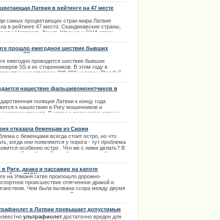
о года.
цветающая Латвия в рейтинге на 47 месте
.03.2014
ди самых процветающих стран мира Латвия
ла в рейтинге 47 место. Скандинавские страны,
е как: Норвегия, Дания, Швеция и США стали
ерами и вошли в десятку лучших.
иге прошло ежегодное шествие бывших
.02.2013
ионеров SS и их сторонников
иге ежегодно проводится шествие бывших
онеров SS и их сторонников. В этом году в
оприятии участвовали 200-300 человек. Под бой
абанов и пение патриотических песен участники
твия прошли от Домской площади к памятнику
дается нашествие фальшивомонетчиков в
боды.
вию
ударственная полиция Латвии к концу года
.03.2014
овится к нашествию в Ригу мошенников и
ьшивомонетчиков. В связи с переходом страны
другую валюту возможны случаи обмана граждан.
 сейчас в Риге произошел неприятный инцидент.
вия отказала беженцам из Сирии
.11.2013
блема с беженцами всегда стоит остро, но что
ть, когда они появляются у порога - тут проблема
овится особенно остро . Что же с ними делать? В
вии с этой проблемой разобрались очень быстро и
то - с ними просто не стали особо и
оваривать. | 13.12.2013
 в Риге, драка и пассажир на капоте
омобиля BMW
иге на Улманя гатве произошло дорожно-
нспортное происшествие отягченное дракой и
иганством. Чем была вызвана ссора между двумя
одыми людьми неизвестно. Существует только
колько свидетельских показаний о происшедшем
део заснятое очевидцем. | 20.01.2014
трафиолет в Латвии превышает допустимые
мы.
 известно
ультрафиолет
достаточно вреден для