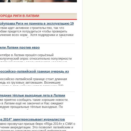
ОРОДА РИГИ В ЛАТВИИ
ойуправа Риги не приняла в эксплуатацию 19
ний
твии идет активное строительство, так что
жбам придется потрудиться чтобы проверить
лнение всех норм . Хотя подрядчики и заказчики
едко считают подобные замеры излишней
кратией, они все-таки важны. | 03.01.2014
ели Латвии против евро
ima Rendezvous Jūrmala будет
ентябре в Латвии прошёл серьёзный
иологический опрос относительно популярности
опейской валюты среди взрослого населения
аны. 24 процентов дееспособных жителей
ались согласны с переходом на евро в 2014 году.
российско-латвийской границе очередь из
при этом 52 процента всё же высказывались
зовиков
ив.
российско-латвийской границе стоит длинная
редь из грузовых автомашин. Возникшие
.02.2014
сности с дальнейшем использованием TIR-
етов привели к тому, что на пункте пограничного
троля в Терехово. время ожидания составляет
ледние тёплые выходные лета в Латвии
е 15 часов.
 же приятно сообщать такие хорошие новости.
.12.2013
о в Латвии ещё не закончил и Нас ожидают
ледние прощальные тёплые выходные. По
йней мере, так сообщают синоптики.
.08.2013
ga 2014” заинтересовывает журналистов
учать аккредитации на мероприятия
авно прозвучал призыв бюро «Rīga 2014» к СМИ о
опейской культурной столицы
права в Риге с автошколой
учении аккредитации. Это позволит латвийским и
странным средствам массовой информации