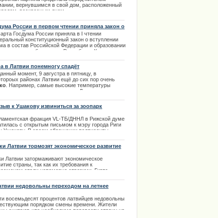
мании, вернувшимся в свой дом, расположенный
городом, воскресным днем.
.02.2014
дума России в первом чтении приняла закон о
уплении Крыма
арта Госдума России приняла в I чтении
еральный конституционный закон о вступлении
ма в состав Российской Федерации и образовании
тране новых субъектов — Республики Крым и
ода федерального значения Севастополя. |
3.2014
а в Латвии понемногу спадёт
анный момент, 9 августра в пятницу, в
отороых районах Латвии ещё до сих пор очень
ко
. Например, самые высокие температуры
т в ильная в восточных частях Латвии, в которых
пература воздуха будет держаться на высокой
тке в +27...+30 градусов. | 09.08.2013
зыв к Ушакову извиниться за зоопарк
ламентская фракция VL-ТБ/ДННЛ в Рижской думе
атилась с открытым письмом к мэру города Риги
у Ушакову. В своем обращении подписанты
зывают мэра извиниться за свои высказывания.
ки Латвии тормозят экономическое развитие
.10.2013
аны
ки Латвии затормаживают экономическое
итие страны, так как их требования к
несменам стали непомерно строгими. Гиртс
нбергс, советник по вопросам регионального
вития в Латвийской торгово-промышленной палате
атвии недовольны переходом на летнее
сказал, что ранее фирмы могли комбинировать и с
мя
ощью залогов и бизнес-планов привлекать
ти восемьдесят процентов латвийцев недовольны
ковские кредиты.
ествующим порядком смены времени. Жители
аны считают, что необходимо перевести страну на
.01.2014
нее время и больше не менять его на протяжении