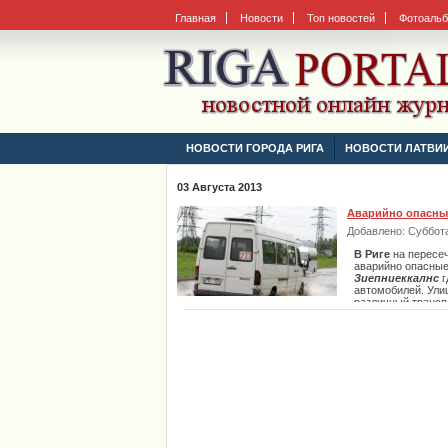
Главная
Новости
Топ новостей
Фотоаль
НОВОСТИ ГОРОДА РИГА
НОВОСТИ ЛАТВИ
03 Августа 2013
Аварийно опасный
Добавлено: Суббота,
В Риге
на пересеч
аварийно опасные
Зиепниеккалнс
г
автомобилей. Улиц
различный транспо
пересечение Озол
районе. Далее в п