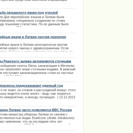
ее развернуто освещать мероприятия, которые
йдут в рамках программы «Европейская
турная столица». | 18.12.2013
ьба латышского языка под угрозой
ле Дня европейских языков в Латвии была
бликована, специально созданная по этому
оду языковая статистика. По ее данным было
влено, что 85% латышских школьников
имаются изучением иностранных языков еще в
ах. | 15.10.2013
ейные врачи в Латвии против принятия
ого закона
ейные врачи в Латвии категорически против
ятия нового закона о здравоохранении. Если
утаты Сейма не остановят процесс принятия, то
тора собираются инициировать референдум.
ы Рижского залива загрязняются сточными
.01.2014
ами
сообщению газеты Diena, канализация в Меллужи
е обратилась к поклонникам
ьно загрязняет море сточными водами. В рижский
ив поступают канализационные стоки из частных
ima Rendezvous Jūrmala
в | 09.04.2014
трасенсы предсказывают удачный год
о не знает, но споров и рассуждений вокруг этого
ешоу ведется очень много - ведь там творится
то невероятное, а иногда, пугающее. | 13.12.2013
раниц Латвии часто появляются ВВС России
етник министра обороны Латвии по связям с
ественностью Андис Екабсонс (Andis Jеkabsons)
ал заявление, что за последние пять лет
ивность полетов ВВС России рядом с границей
вии повысилась. Это дает повод думать об
личении российского военного присутствия в