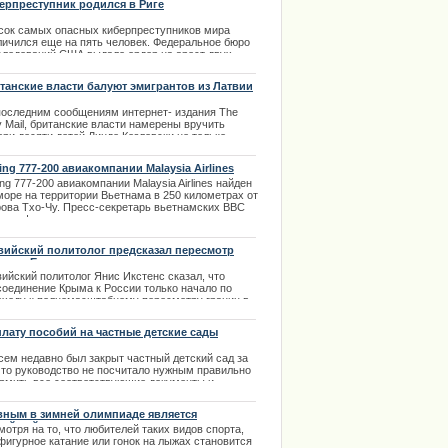
ерпреступник родился в Риге
оне стран Балтии. | 26.02.2014
ции извинилось за нарушение
сок самых опасных киберпреступников мира
личился еще на пять человек. Федеральное бюро
следований США выдало ордер на арест двух
одых хакеров. Это уроженец Латвии Петр
уров и Алексей Белан, известный в интернет-
танские власти балуют эмигрантов из Латвии
бществах под никами "Федюня", "Абыр Валгов",
рвалг", "Магг" и "Мой.Явик". Белан - гражданин
последним сообщениям интернет- издания The
сии латвийского происхождения.
y Mail, британские власти намерены вручить
ери десяти детей Линде Козловски не только
.11.2013
шительное денежное пособие, но и просторный
ый дом.
ing 777-200 авиакомпании Malaysia Airlines
ден в в море
.09.2013
ng 777-200 авиакомпании Malaysia Airlines найден
море на территории Вьетнама в 250 километрах от
рова Тхо-Чу. Пресс-секретарь вьетнамских ВВС
лал официальное заявление по этому поводу
ом 8 марта. На борту самолета числились
ажирами 239 человек из них двое детей. |
вийский политолог предсказал пересмотр
3.2014
ниц в Европе
ийский политолог Янис Икстенс сказал, что
соединение Крыма к России только начало по
еходу к полномасштабному пересмотру границ в
опе. Произошел фактически возврат к холодной
е и началась новая эра по перестройке границ
лату пособий на частные детские сады
опы.
должат
сем недавно был закрыт частный детский сад за
.03.2014
 что руководство не посчитало нужным правильно
рмить все соответствующие документы и
обраться с санитарными нормами. Но, к счастью,
кие сады строятся, а государство помогает
вным в зимней олимпиаде является
ителям устраивать в них детишек. Продолжается
кейный турнир
отря на то, что любителей таких видов спорта,
лата пособий на частные детские сады, а в месте
фигурное катание или гонок на лыжах становится
тим и продолжается подпитываться надежда