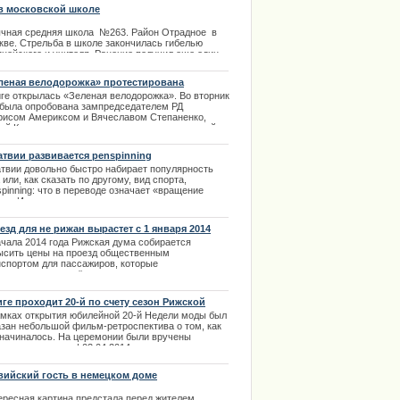
го числа. | 03.03.2014
в московской школе
чная средняя школа №263. Район Отрадное в
кве. Стрельба в школе закончилась гибелью
ицейского и учителя. Ранение получил еще один
цейский. Ученик 10 класса захватил в заложники
ло 20 учащихся. Пресс- служба МВД сообщает,
леная велодорожка» протестирована
 во время освобождения заложников никто из
риксом
иге открылась «Зеленая велодорожка». Во вторник
й не пострадал.
 была опробована зампредседателем РД
.02.2014
рисом Америксом и Вячеславом Степаненко,
вой Комитета по вопросам жилья и окружающей
ы. | 16.10.2013
атвии развивается рenspinning
атвии довольно быстро набирает популярность
 или, как сказать по другому, вид спорта,
pinning: что в переводе означает «вращение
ки». Искусство вращения ручки или карандаша
у пальцами. | 27.03.2014
езд для не рижан вырастет с 1 января 2014
а
ачала 2014 года Рижская дума собирается
ысить цены на проезд общественным
нспортом для пассажиров, которые
екларировали своё место жительства за
делами Риге. О грядущих изменениях
ируется рассказать сегодня, 25 сентября, на
иге проходит 20-й по счету сезон Рижской
сс-конференции. Об этом сообщил мэр
ели моды
амках открытия юбилейной 20-й Недели моды был
ийской столицы Нил Ушаков. | 25.09.2013
азан небольшой фильм-ретроспектива о том, как
 начиналось. На церемонии были вручены
иальные призы. | 03.04.2014
вийский гость в немецком доме
ересная картина предстала перед жителем