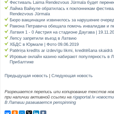
Фестиваль Laima Rendezvous Jūrmala будет перене
Лайма Вайкуле обратилась к поклонникам фестива
Rendezvous Jūrmala
Бюро вакцинации извинилось за нарушение очере
Рамона Петравича обещала помочь инвалидам и п
Латвия 1 - 0 Австрия на стадионе Даугава | 19.11.2
Лепсу запретили въезд в Латвию
ХБДС в Юрмале | Фото 09.06.2019
Patēriņa kredīts ar izdevīgu likmi, kreditēšana skaidrā
Игровые онлайн казино набирают популярность в Л
Прибалтике
Предыдущая новость
|
Следующая новость
Разрешается перепись или копирование текстов но
при наличии активной ссылки на
rigaportal.lv новости
В Латвии развивается рenspinning