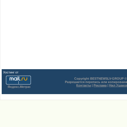
Хостинг от
uCoz
Copyright BESTNEWSLV-GROUP © 
Разрешается перепись или копировани
Контакты
|
Реклама
|
Нил Ушако