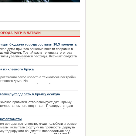
ОРОДА РИГИ В ЛАТВИИ
ицит бюджета города составит 10,3 процента
ская дума приняла решение внести поправки в
дской бюджет. Третий раз в течении этого года
утаты увеличиваются расходы. Дефицит бюджета
е обратилась к поклонникам
да составит 10,3 процента, а расходы возрастут
ima Rendezvous Jūrmala
1 млн латов. | 18.11.2013
а из клееного бруса
протяжении веков известна технология постройки
евянного дома. Но
вился совершенно новый способ строительства.
изводство клееного
са по совершенно новой технологии
планирует сделать в Крыму особую
номическую зону
.02.2014
сийское правительство планирует дать Крыму
можность немного подняться. Планируется для
вития этого региона сделать в Крыму особую
номическую зону и создать специальную
порацию для развития отдельной федеральной
лот автоматы
граммы.
долгие годы доступности, люди полюбили игровые
.03.2014
оматы. испытать фортуну на прочность, дернуть
уку "однорукого бандита" и повеселиться под
ции извинилось за нарушение
аническую музыку любимых игр. | 17.11.2013