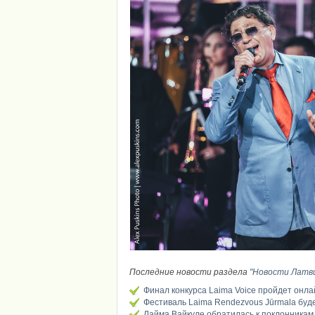
Последние новости раздела
"Новости Латв
Финал конкурса Laima Voice пройдет онл
Фестиваль Laima Rendezvous Jūrmala буд
Лайма Вайкуле обратилась к поклонникам