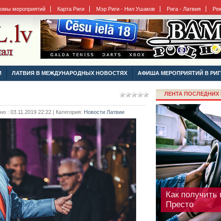
бомы мероприятий
Карта Риги
Мэр Риги - Нил Ушаков
Рига - Латвия
Ре
Фестиваль La
И
ЛАТВИЯ В МЕЖДУНАРОДНЫХ НОВОСТЯХ
АФИША МЕРОПРИЯТИЙ В РИГ
перенесен
ЛЕНТА ПОСЛЕДНИХ 
 : 03.11.2019 22:22 | Категория:
Новости Латвии
Как получить 
Престо