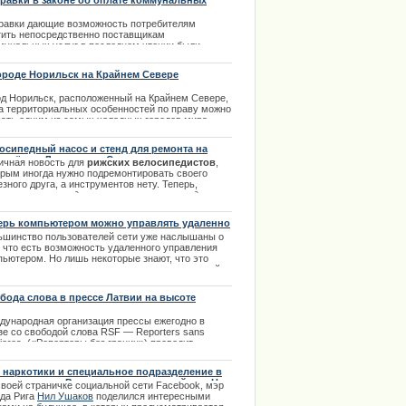
равки в законе об оплате коммунальных
уг
равки
дающие
возможность
потребителям
тить
непосредственно
поставщикам
мунальных
услуг
в
последнем
чтении
были
няты
Сеймом
.
Посреднические
услуги
авляющих
домами
теперь
не
нужны
.
Вступят
ороде Норильск на Крайнем Севере
равки
в
силу
лишь
с
1
октября
2015
года
.
од Норильск, расположенный на Крайнем Севере,
.12.2013
за территориальных особенностей по праву можно
вать одним из самых холодных городов мира,
ичающимся необычайно суровым субарктическим
матом.
осипедный насос и стенд для ремонта на
екрёстке Лачплеша и Сколас
.02.2014
ичная новость
для
рижских
велосипедистов
,
орым иногда нужно подремонтировать своего
зного друга, а инструментов нету.
Теперь,
годаря
велосипедному ремонтному стенду
но всё отремонтировать.
.09.2013
ерь компьютером можно управлять удаленно
ьшинство пользователей сети уже наслышаны о
, что есть возможность удаленного управления
пьютером. Но лишь некоторые знают, что это
ое, и в чем заключается предназначение данной
ожности. | 14.12.2013
бода слова в прессе Латвии на высоте
дународная организация прессы ежегодно в
зе со свободой слова RSF — Reporters sans
tieres («Репортеры без границ») проводит
пределение рейтингов в свободы прессы.
 наркотики и специальное подразделение в
.02.2013
иции города Рига рассказал рижский мэр Нил
своей страничке социальной сети Facebook, мэр
ков
ода Рига
Нил Ушаков
поделился интересными