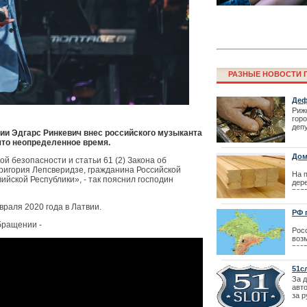
РАЗНЫЕ НОВОСТИ Г
Деф
Риж
горо
деп
Лайма Вайкул
ии Эдгарс Ринкевич внес российского музыканта
горо
 что неопределенное время.
фестиваля La
до 2
Дом
й безопасности и статьи 61 (2) Закона об
ригория Лепсверидзе, гражданина Российской
На 
ийской Республики», - так пояснил господин
дер
поя
Про
раля 2020 года в Латвии.
бру
РФ 
эко
| 06
обращении -
Рос
воз
раз
эко
кор
51с
про
За 
| 24
авт
за р
Бюро вакцина
мех