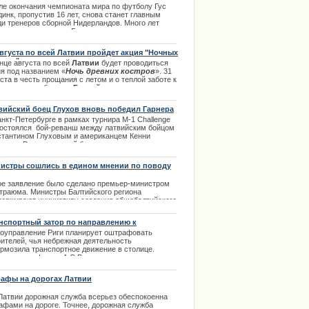
ле окончания чемпионата мира по футболу Гус
амках научных исследований. Одна такая
инк, пропустив 16 лет, снова станет главным
ация стоит 29 тысяч евро.
ди тренеров сборной Нидерландов. Много лет
.01.2014
ло с тех пор, когда Гус перестал заниматься
ей командой в национальной сборной своей
аны. Через 16 лет Хиддинк возвращается к
августа по всей Латвии пройдет акция "Ночных
окам своей карьеры и именно здесь он начнет
тров".
нце августа по всей
Латвии
будет проводиться
одить сборную на новые высоты.
ия под названием «
Ночь древних костров
». 31
.03.2014
ста в честь прощания с летом и о теплой заботе к
ю на многих берегах
Балтийского моря
зажгутся
ьшие костры. Костры будут зажигаться, всеми
ающими участвовать в этой акции в специально
вийский боец Глухов вновь победил Гарнера
еденных для костров местах. Далее в полном
нкт-Петербурге в рамках турнира M-1 Challenge
ре. | 01.08.2013
состоялся бой-реванш между латвийским бойцом
стантином Глуховым и американцем Кенни
нером. Решение судей было единогласным.
едителем признали Константина Глухова.
ийский боец уже второй раз побеждает Гарнера. |
истры сошлись в едином мнении по поводу
3.2014
дания единого русскоязычного телеканала
ое заявление было сделано премьер-министром
Страюма. Министры Балтийского региона
держивают инициативу создания общебалтийского
скоязычного телеканала.
нспортный затор по направлению к
.04.2014
товыму мосту
оуправление Риги планирует оштрафовать
оителей, чья небрежная деятельность
ормозила транспортное движение в столице.
оительная фирма A.C.B. получит
инистративное взыскание на сумму в 500 латов. |
9.2013
афы на дорогах Латвии
 Латвии дорожная служба всерьез обеспокоенна
афами на дороге. Точнее, дорожная служба