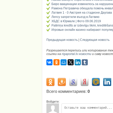
Бюро вакцинации извинилось за нарушен
Рамона Петравича обещала помочь инва
Латвия 1 - 0 Австрия на стадионе Даугава 
Лепсу запретили въезд в Латвию
ХБДС в Юрмале | Фото 09.06.2019
Patēriņa kredīts ar izdevīgu likmi, kreditēša
Игровые онлайн казино набирают популяр
Предыдущая новость
|
Следующая новость
Разрешается перепись или копирование те
ссылки на
rigaportal.lv новости
и саму новос
Всего комментариев
:
0
Войдите: