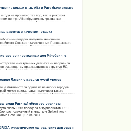
ушение крыши в т.ц. Alfa в Риге было скрыто
и года не прошло с тех пор, как в рижском
овом центре Alfa обрушилась крыша, как
изошла новая трагедия. Тогда строительная
ания, которая построила злополучный центр Alfa
e&Re не хотела давать обширных комментариев
 пар варежек в качестве подарка
ему и как это произошло. Выяснить подробности
лось только недавно.
еобразный подарок получили чиновники
опейского Союза от заключенных Паневежского
.11.2013
равительного дома. За это лето женщины,
ывающие наказание в этом исправительном доме,
али 100 пар варежек, которые в качестве подарка
истерство иностранных дел РФ обвиняет
и вручены людям, которые участвовали в
вию в дискриминации нацменьшинств
оприятиях председательства Литвы в Совете ЕС
истерство иностранных дел России направила
ильнюсе.
рос руководству правозащитных структур ЕС,
Е и Совета Европы, в котором содержится
.12.2013
зыв повлиять на Латвию в ее вопросах по
ошению к национальным меньшинствам.
толице Латвии открылся музей утюгов
.04.2014
лица Латвии стала одним из немногих городов,
орый может похвастаться наличием такого
бычного музея, как музей утюгов. Музей способен
доставить своим посетителям более сотни самых
ных и необычных утюгов.
вая леди Риги займётся ресторанным
несом
.02.2014
руга главы Риги поведала в журналистам DELFI,
бар, расположенный в квартале Spikeri, носит
ание Cafe Dali.
| 02.04.2014
E RĪGA туристическое направление для семьи