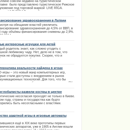
етьми
аллине совсем недавно на туристической
тавке было представлено туристическое Рижское
дложение под торговой маркой LIVE RĪGA.
дано LIVE RĪGA Рижским бюро по развитию
изма и будет объединено в единый совместный
д.
ансирование здравоохранения в Латвии
.05.2013
мотря на обещание властей увеличить
ансирование здравоохранения до 4,5% от ВВП, в
4 году объёмы финансирования снижены до 2,9%.
.02.2014
ые интересные игрушки для детей
ый родитель знает, как сложно угодить с
шкой любимому чаду. Нет, дело не в том, что
нок не обрадуется покупке. Скорее, что и
ственно деткам, любви с первого взгляда не
ится, и игрушка будет заброшена подальше. |
1.2014
тернатива реальности найдена в играх
-игры – это новый жанр компьютерных игр,
орые стали доступны с внедрением в рынок
муникационных технологий. Для того, что бы
соединится к игре необходимо иметь доступ к ПК
тернетом. | 10.03.2014
иглобалисты развели костры в центре
сселя
тические несогласия проходят не только в Киеве.
ом году, страны и государства как будто
ворились быть несогласными с властями.
итические протесты и попытки свержения
ительства проходят повсеместно. | 23.12.2013
ество азартной игры в игровые автоматы
вившиеся ещё в XIX веке прототипы первых
анических аппаратов, уже в 1905 в Англии вошли