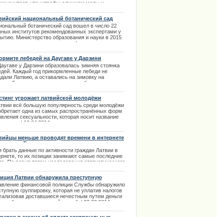
вии считает, что штрафы слишком малы и
даются в немедленном увеличении.
вийский национальный ботанический сад
.12.2013
омендован к закрытию
иональный ботанический сад вошел в число 22
чных институтов рекомендованных экспертами у
рытию. Министерство образования и науки в 2015
у хотят полностью остановить финансирование .
 будет очень большой потерей для ботанического
, так как наука является одной из направлений
ормите лебедей на Даугаве у Дарзини
ельности сада. | 02.02.2014
Даугаве у Дарзини образовалась зимняя стоянка
едей. Каждый год прикормленные лебеди не
идали Латвию, а оставались на зимовку на
гаве. Большое количество птиц собираются в
ом и том же месте рассчитывая на подкормку и
ту.
стинг угрожает латвийской молодёжи
.02.2014
атвии всё большую популярность среди молодёжи
обретает одна из самых распространённых форм
явления сексуальности, которая носит название
стинг». | 16.04.2014
вийцы меньше проводят времени в интернете
ди стран Балтии
и брать данные по активности граждан Латвии в
ернете, то их позиции занимают самые последние
та. По результатам исследования статистического
о были сделаны подсчеты, насколько латвийцы
ющие интернет интересуются новостями и как
иция Латвии обнаружила преступную
то общаются в социальных сетях.
ппировку
авление финансовой полиции Службы обнаружило
.04.2014
тупную группировку, которая не уплатив налогов
егализовав доставшиеся нечестным путем деньги
есла бюджету серьезный ущерб. | 23.03.2014