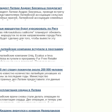
ссовое производство. И к 1912 году эти
орукие бандиты" подстерегали своих жертв, как
окзалах и телеграфе, так, естественно, и в казино.
зидент Латвии Андрис Берзиньш предлагает
равить на медицину пенсионные средства
.12.2013
зидент Латвии Андрис Берзиньш, проводя встречу
редставителями Латвийской ассоциации сельских
ейных врачей, Латвийской ассоциации семейных
чей и Латвийского общества врачей предложил,
 вспомогательный вариант использовать для
ансирования медицины пенсионные средств
ые маршрутки будут курсировать по Риге
ого и третьего уровня. | 19.03.2014
as mikroautobusu satiksme” планирует обновить
к маршруток по всем направлениям города Риги.
будет сделано для того, чтобы вывести эту
асль на достойный уровень, сделать поездки
ее безопасным и более удобными для
ажиров. | 14.04.2013
 латвийские компании вступили в программу
Free Retailer
латвийские компании Uniq, Ecattus и Ieva
lsiņa вступили в программу Fur Free Retailer
ободная от меха торговля). Поступив таким
азом, эти компании оказались в числе хороши
естных мировых брендовых фирм выпускающих
10 лет страну покинули около 200 000 человек
дународные модные марки одежды, которые
ло известно количество латвийцев уехавших из
зались от торговли мехом.
аны за последние годы. Министерство
.02.2014
странных дел Латвии предоставило эти данные
 широкой общественности. В ежегодном отчете
 указало, что за границей сейчас проживают 370
человек покинувших Латвию. | 04.01.2014
нсплантация сердца в Латвии
вийские врачи снова стали делать операции по
сплантации сердца. Две операции, и теперь уже
но говорить, что они прошли удачно, были
ланы в конце прошлого года. В больнице Страдыня
и успешно проведены две операции. Пациенты
 Хиддинк вернулся к команде Нидерландов
ствуют себя хорошо. Обе операции были сделаны