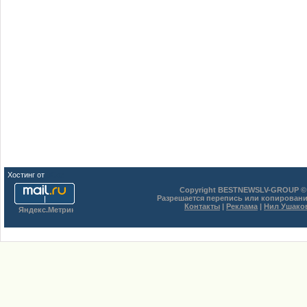
Хостинг от
uCoz
Copyright BESTNEWSLV-GROUP © 
Разрешается перепись или копировани
Контакты
|
Реклама
|
Нил Ушако