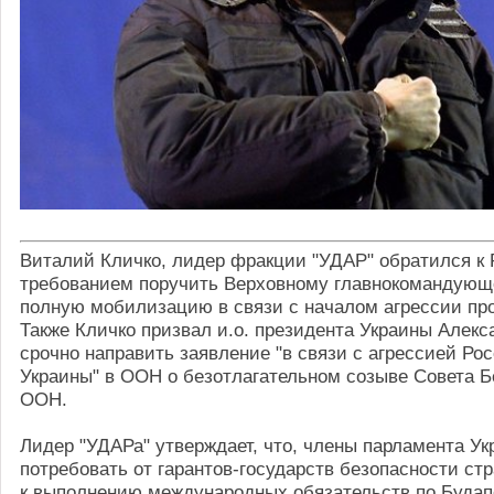
Виталий Кличко, лидер фракции "УДАР" обратился к 
требованием поручить Верховному главнокомандующ
полную мобилизацию в связи с началом агрессии пр
Также Кличко призвал и.о. президента Украины Алек
срочно направить заявление "в связи с агрессией Ро
Украины" в ООН о безотлагательном созыве Совета Б
ООН.
Лидер "УДАРа" утверждает, что, члены парламента У
потребовать от гарантов-государств безопасности ст
к выполнению международных обязательств по Буда