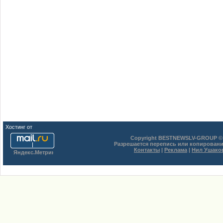
Хостинг от
uCoz
Copyright BESTNEWSLV-GROUP © 
Разрешается перепись или копировани
Контакты
|
Реклама
|
Нил Ушако