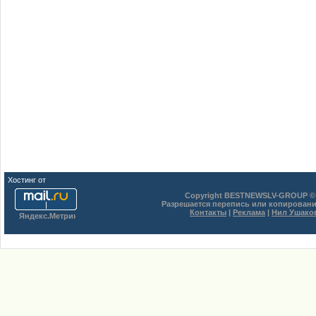
Хостинг от
uCoz
Copyright BESTNEWSLV-GROUP © 
Разрешается перепись или копировани
Контакты
|
Реклама
|
Нил Ушако