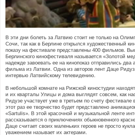
В эти дни болеть за Латвию стоит не только на Олим
Сочи, так как в Берлине открылся художественный ки
показу на фестивале представлены 400 фильмов. Вы
Берлинского кинофестиваля называется «Золотой ме
надежде завоевать ее на кинопоказ отправились два
фильма из Латвии. Одна из авторов лент Даце Ридуз
интервью Латвийскому телевидению.
В небольшой комнате на Рижской киностудии находят
и их кварталы Улицы и дома выглядят совсем, как н
Ридузе участвует уже в третьем по счету фестивале 
этот раз ее творчество будет представлено анимац
«Sartulis». В этой красочной и музыкальной ленте ин
рассказывается о приключениях обыкновенного красн
Даце считает своих маленьких героев не просто кукл
уважением называет их актерами.