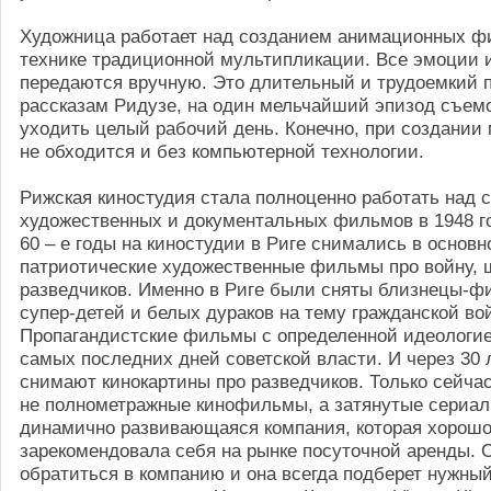
Художница работает над созданием анимационных ф
технике традиционной мультипликации. Все эмоции 
передаются вручную. Это длительный и трудоемкий 
рассказам Ридузе, на один мельчайший эпизод съем
уходить целый рабочий день. Конечно, при создани
не обходится и без компьютерной технологии.
Рижская киностудия стала полноценно работать над 
художественных и документальных фильмов в 1948 го
60 – е годы на киностудии в Риге снимались в основ
патриотические художественные фильмы про войну, 
разведчиков. Именно в Риге были сняты близнецы-ф
супер-детей и белых дураков на тему гражданской во
Пропагандистские фильмы с определенной идеологи
самых последних дней советской власти. И через 30 
снимают кинокартины про разведчиков. Только сейча
не полнометражные кинофильмы, а затянутые сериалы
динамично развивающаяся компания, которая хорош
зарекомендовала себя на рынке посуточной аренды. 
обратиться в компанию и она всегда подберет нужны