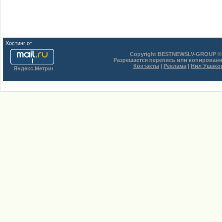
Хостинг от
uCoz
Copyright BESTNEWSLV-GROUP © 
Разрешается перепись или копировани
Контакты
|
Реклама
|
Нил Ушако