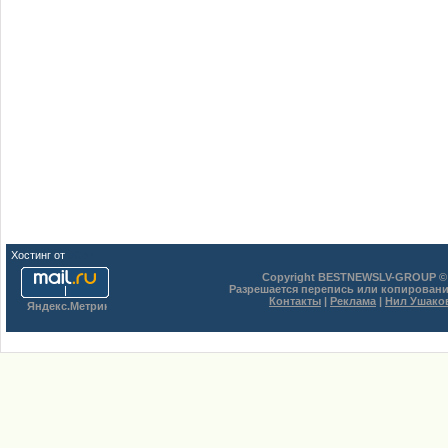
Хостинг от
uCoz
Copyright BESTNEWSLV-GROUP © 
Разрешается перепись или копировани
Контакты
|
Реклама
|
Нил Ушако