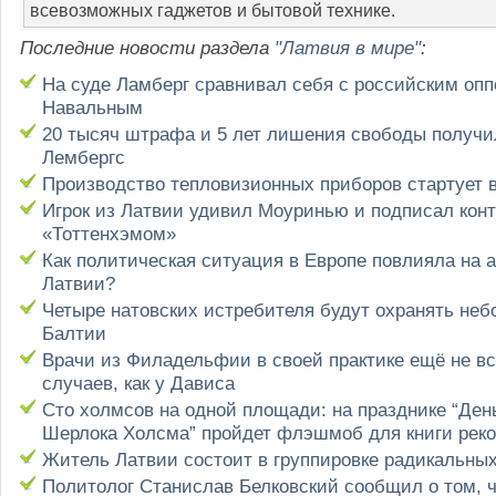
всевозможных гаджетов и бытовой технике.
Последние новости раздела
"Латвия в мире"
:
На суде Ламберг сравнивал себя с российским оп
Навальным
20 тысяч штрафа и 5 лет лишения свободы получи
Лембергс
Производство тепловизионных приборов стартует 
Игрок из Латвии удивил Моуринью и подписал конт
«Тоттенхэмом»
Как политическая ситуация в Европе повлияла на 
Латвии?
Четыре натовских истребителя будут охранять неб
Балтии
Врачи из Филадельфии в своей практике ещё не вс
случаев, как у Дависа
Сто холмсов на одной площади: на празднике “Ден
Шерлока Холсма” пройдет флэшмоб для книги реко
Житель Латвии состоит в группировке радикальны
Политолог Станислав Белковский сообщил о том, ч