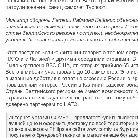
Польши в натовскую миссию ПВО в странах Балтии п
патрулирование границ самолет Typhoon.
Министр обороны Латвии Раймонд Вейонис объясни
английского парламента тем, что со стороны Латв
стран балтийского региона поступали неоднократ
усилить безопасность региона в связи с событиями
Этот поступок Великобритании говорит о тесном сотр
НАТО и с Латвией и другими соседними странами. В
была укреплена ВВС США, от которых прибыло 65 ист
Всего в миссии участвовало до 10 самолетов. Это ис
вызванные действия в ответ на агрессию России в К
повышенный интерес России в Калининградской обла
Страны Балтийского региона не имеют возможности 
охранять свое воздушное пространство, поэтому неб
доверено партнерам по НАТО.
Интернет-магазин COMFY – предлагает купить пылесосы
лучшей цене и оформить доставку по всей территории 
только пылесосы Philips на сайте www.comfy.ua будут 
покупателю брендовой техники, в магазине еще большо