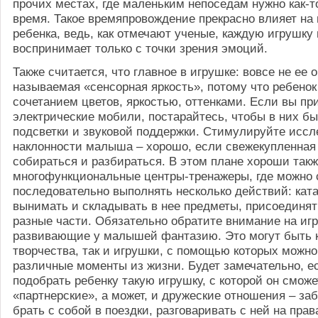
прочих местах, где маленьким непоседам нужно как-т
время. Такое времяпровождение прекрасно влияет на
ребенка, ведь, как отмечают ученые, каждую игрушк
воспринимает только с точки зрения эмоций.
Также считается, что главное в игрушке: вовсе не ее о
называемая «сенсорная яркость», потому что ребенок
сочетанием цветов, яркостью, оттенками. Если вы пр
электрические мобили, постарайтесь, чтобы в них б
подсветки и звуковой поддержки. Стимулируйте иссл
наклонности малыша – хорошо, если свежекупленная
собираться и разбираться. В этом плане хороши так
многофункциональные центры-тренажеры, где можно 
последовательно выполнять несколько действий: ката
вынимать и складывать в нее предметы, присоединять
разные части. Обязательно обратите внимание на иг
развивающие у малышей фантазию. Это могут быть к
творчества, так и игрушки, с помощью которых можн
различные моменты из жизни. Будет замечательно, е
подобрать ребенку такую игрушку, с которой он сможе
«партнерские», а может, и дружеские отношения – заб
брать с собой в поездки, разговаривать с ней на прав