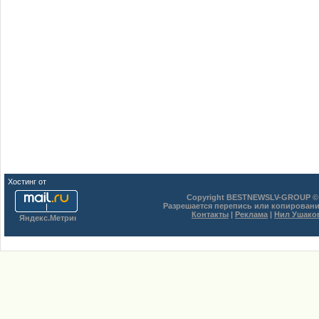
Хостинг от
uCoz
Copyright BESTNEWSLV-GROUP © 
Разрешается перепись или копировани
Контакты
|
Реклама
|
Нил Ушако