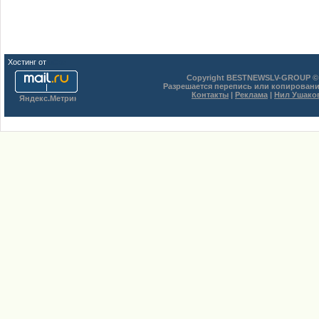
Хостинг от
uCoz
Copyright BESTNEWSLV-GROUP © 
Разрешается перепись или копировани
Контакты
|
Реклама
|
Нил Ушако