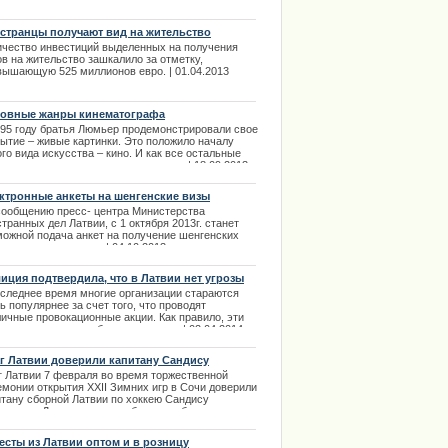
.03.2014
.12.2013
странцы получают вид на жительство
годаря своим вложениям в недвижимость
ичество инвестиций выделенных на получения
вии
в на жительство зашкалило за отметку,
вышающую 525 миллионов евро. | 01.04.2013
овные жанры кинематографа
895 году братья Люмьер продемонстрировали свое
рытие – живые картинки. Это положило началу
го вида искусства – кино. И как все остальные
 искусства кино имеет свои жанры. | 18.09.2013
ктронные анкеты на шенгенские визы
сообщению пресс- центра Министерства
транных дел Латвии, с 1 октября 2013г. станет
можной подача анкет на получение шенгенских
в электронном виде. | 04.10.2013
иция подтвердила, что в Латвии нет угрозы
порядков
оследнее время многие организации стараются
ь популярнее за счет того, что проводят
личные провокационные акции. Как правило, эти
ии привлекают всеобщее внимание. | 02.04.2014
г Латвии доверили капитану Сандису
линьшу
г Латвии 7 февраля во время торжественной
емонии открытия XXII Зимних игр в Сочи доверили
итану сборной Латвии по хоккею Сандису
линьшу. Доверие оказано было на общем
рании олимпийцев прошедшем в Музее истории
вийской олимпийской команды. В собрании также
есты из Латвии оптом и в розницу
имало участие всё руководство ЛОК. | 02.02.2014