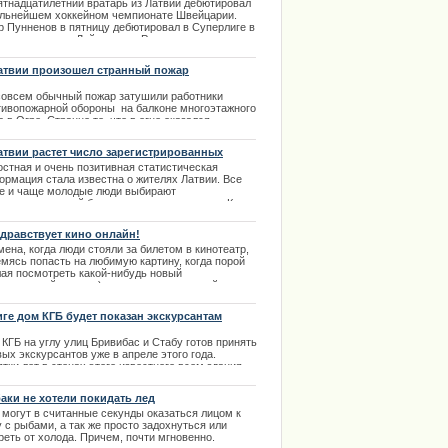
йцарскую хоккейную Суперлиге
ятнадцатилетний вратарь из Латвии дебютировал
ильнейшем хоккейном чемпионате Швейцарии.
ции извинилось за нарушение
р Пунненов в пятницу дебютировал в Суперлиге в
таве команды «Лейкерс» из Рапперсвиля, сменив
-м периоде Давида Эбишера. | 01.10.2013
атвии произошел странный пожар
совсем обычный пожар затушили работники
тивопожарной обороны на балконе многоэтажного
 в Огре. Странно то, что в огне оказался
чный велосипед,да еще перевернутый в верх
есами.
атвии растет число зарегистрированных
ков
.03.2014
остная и очень позитивная статистическая
ормация стала известна о жителях Латвии. Все
е и чаще молодые люди выбирают
егистрированный брак взамен гражданского. К
омной радости представителей власти, они могут
рждать, что такие ценности как "брак" и "семья"
здравствует кино онлайн!
 еще имеют вес в нашем суровом мире. |
ена, когда люди стояли за билетом в кинотеатр,
2.2013
емясь попасть на любимую картину, когда порой
лая посмотреть какой-нибудь новый
стательный шедевр) выпрашивали лишний
тик друг у друга - эти времена почти уже ушли в
лое. | 16.03.2014
иге дом КГБ будет показан экскурсантам
КГБ на углу улиц Бривибас и Стабу готов принять
ых экскурсантов уже в апреле этого года.
тки лет в стенах этого известного всем здания
ествовала самая могучая и сильная контора
. Двадцать лет пустовало это здание после того,
аки не хотели покидать лед
 вывезли все архивы. Сейчас помещения приводят
 могут в считанные секунды оказаться лицом к
орядок и планируют разрешить вводить сюда
 с рыбами, а так же просто задохнуться или
ей на экскурсии.
реть от холода. Причем, почти мгновенно.