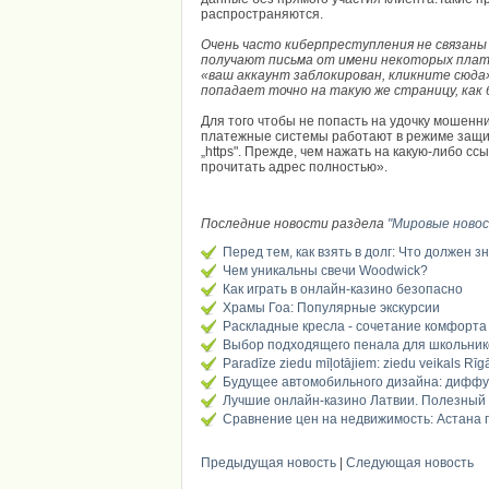
распространяются.
Очень часто киберпреступления не связаны
получают письма от имени некоторых плат
«ваш аккаунт заблокирован, кликните сюда
попадает точно на такую же страницу, как 
Для того чтобы не попасть на удочку мошенни
платежные системы работают в режиме защиты
„https". Прежде, чем нажать на какую-либо сс
прочитать адрес полностью».
Последние новости раздела
"Мировые ново
Перед тем, как взять в долг: Что должен з
Чем уникальны свечи Woodwick?
Как играть в онлайн-казино безопасно
Храмы Гоа: Популярные экскурсии
Раскладные кресла - сочетание комфорта
Выбор подходящего пенала для школьник
Paradīze ziedu mīļotājiem: ziedu veikals Rīg
Будущее автомобильного дизайна: диффу
Лучшие онлайн-казино Латвии. Полезный
Сравнение цен на недвижимость: Астана п
Предыдущая новость
|
Следующая новость