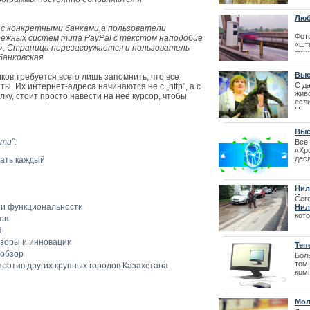
Престо
наш
дву
Люб
сво
опа
 с конкретными банками,а пользователи
Фот
| 28
ежных систем типа PayPal с текстом наподобие
«шт
». Страница перезагружается и пользователь
фун
банковская.
уст
тож
Выс
ков требуется всего лишь запомнить, что все
| 19
С д
. Их интернет-адреса начинаются не с „http", a с
жив
ылку, стоит просто навести на неё курсор, чтобы
есл
Но,
друз
при
Выс
10.1
сти"
:
Все
«Хр
дес
нать каждый
Лайма Вайкул
сдел
фестиваля La
отде
что
Нил
репу
Има
Сего
 и функциональности
Нил
кот
ов
вос
ā
дво
зоры и инновации
Теп
 обзор
Бол
том
ротив других крупных городов Казахстана
ком
так
возм
Мол