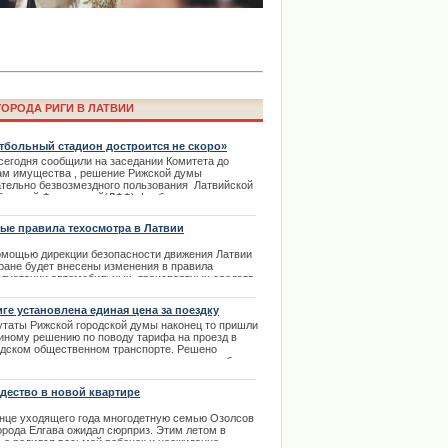
ОРОДА РИГИ В ЛАТВИИ
тбольный стадион достроится не скоро»
 сегодня сообщили на заседании Комитета до
ам имущества , решение Рижской думы
ательно безвозмездного пользования Латвийской
ima Rendezvous Jūrmala будет
больной Федерацией(ЛФФ) футбольного стадиона
дресу ул. Кр. Барона 116, утратило свою законную
. | 14.04.2014
ые правила техосмотра в Латвии
омощью дирекции безопасности движения Латвии
тране будет внесены изменения в правила
плуатации автомобильных транспортных средств.
зано, что более пятнадцати процентов
омобилей в Латвии выходят на дороги практически
иге установлена единая цена за поездку
варийном состоянии.
утаты Рижской городской думы наконец то пришли
.10.2013
диному решению по поводу тарифа на проезд в
одском общественном транспорте. Решено
ановить единую цену за одну поездку для любых
дан в размере 60 центов. Цена не будет зависеть
еста, где задекларирован пассажир.
дество в новой квартире
.02.2014
онце уходящего года многодетную семью Озолсов
города Елгава ожидал сюрприз. Этим летом в
права в Риге с автошколой
ье родился восьмой ребенок и неожиданно