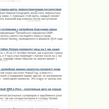
оении профессии.
.08.2013
ущена карта, демонстрирующая последствия
бального потепления для Латвии и всего
ание National Geographic выпустило любопытную
а
ту мира. С помощью этой карты, каждый сможет
чить внешний вид планеты после наступления
ального потепления. | 22.11.2013
т оптимизма у латвийцев благодаря смене
вительства Латвии
информации "Латвийского барометра DNB",
ультаты самого последнего опроса среди
еления Латвии, проведенного в феврале 2014 года
язи со сменой правительства, являются более,
 утешительными, так как свидетельствуют о том,
 оптимизм среди латвийцев заметно повысился. |
ктябре Латвия переведет часы на 1 час назад
2.2014
чь с 26 на 27 октября Латвия, как и многие страны
, в 4 часа утра переведет стрелки часов на 1 час
д, перейдя таким образом на зимнее время. |
0.2013
 латвийцев зимние каникулы проведут дома
сем скоро наступит Новый Год, а вместе с
ельем и подарками придет другая, не маловажная
 - новогодние каникулы. Это отдых от школы или
ерситета, а так же долгожданный отпуск на
те. | 16.12.2013
ball 3000 в Риге - спортивные авто на улицах
лицы Латвии
ители роскошных суперкаров и зарубежного рэпа
ют, так как сегодня вечером в столицу Латвии
у прибудет карнавал супер спортивных
мобилей, известного рэпера Xzibit и целой группы
д. А всё это благодаря автопробегу Gumball 3000