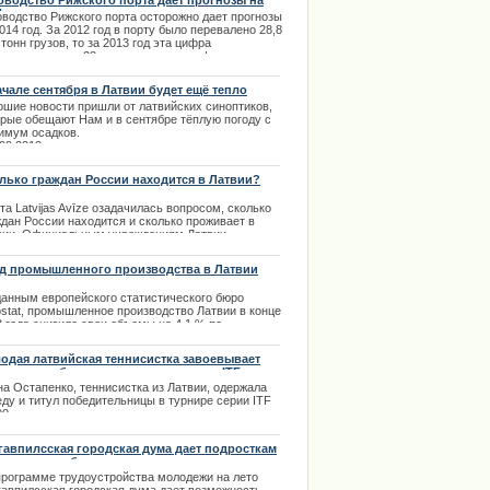
оводство Рижского порта дает прогнозы на
бол 3000).
4 год
оводство Рижского порта осторожно дает прогнозы
.05.2013
014 год. За 2012 год в порту было перевалено 28,8
тонн грузов, то за 2013 год эта цифра
ьшилась и до 28 млн. тонн и эта цифра на
дняшний день кажется уже хорошей. | 27.01.2014
ачале сентября в Латвии будет ещё тепло
ошие новости пришли от латвийских синоптиков,
орые обещают Нам и в сентябре тёплую погоду с
имум осадков.
.09.2013
лько граждан России находится в Латвии?
та Latvijas Avīze озадачилась вопросом, сколько
ждан России находится и сколько проживает в
вии. Официальным учреждениям Латвии
звестно сколько россиян проживает на территории
н. Газета отмечает, что вторжение на территорию
д промышленного производства в Латвии
аины Российское правительство оправдывает
и действия необходимостью предоставить защиту
данным европейского статистического бюро
ственным гражданам. Такие же рассуждения были
ostat, промышленное производство Латвии в конце
стах российских политиков в 2008 году во время
 года снизило свои объемы на 4,1 % по
ликта с Грузией.
внению с аналогичным периодом 2012 года.
.03.2014
одая латвийская теннисистка завоевывает
.02.2014
 титула победительницы в турнирах ITF
на Остапенко, теннисистка из Латвии, одержала
еду и титул победительницы в турнире серии ITF
0.
.04.2014
гавпилсская городская дума дает подросткам
каникулы работу
программе трудоустройства молодежи на лето