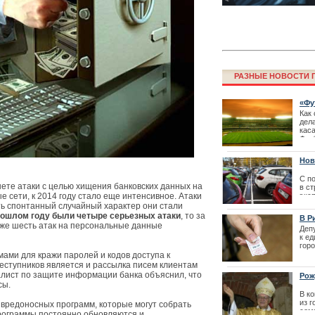
РАЗНЫЕ НОВОСТИ Г
«Фу
Как
дел
кас
Фестиваль La
Фут
перенесен
по а
силу
Нов
С п
нете атаки с целью хищения банковских данных на
в с
ые сети, к 2014 году стало еще интенсивное. Атаки
экс
Дока
ь спонтанный случайный характер они стали
авт
рошлом году были четыре серьезных атаки
, то за
В Р
в а
уже шесть атак на персональные данные
Деп
| 20
к е
гор
уст
ами для кражи паролей и кодов доступа к
граж
еступников является и рассылка писем клиентам
от м
алист по защите информации банка объяснил, что
Рож
| 26
сы.
В к
из 
 вредоносных программ, которые могут собрать
Как получить 
сем
программы постоянно обновляются и