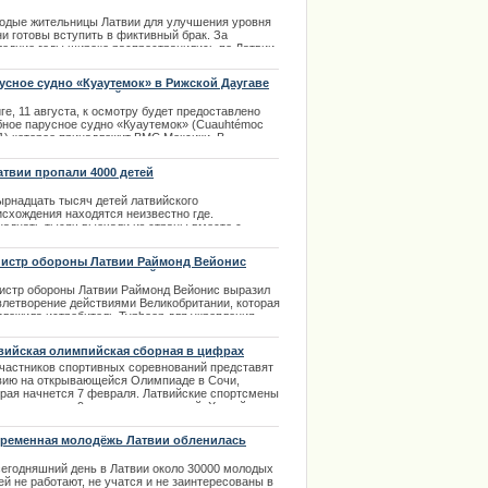
одые жительницы Латвии для улучшения уровня
и готовы вступить в фиктивный брак. За
ледние годы широко распространились по Латвии
дложения от брачных агентств поискать счастья в
ке в Ирландии.
усное судно «Куаутемок» в Рижской Даугаве
т своих посетителей
.03.2014
ге, 11 августа, к осмотру будет предоставлено
бное парусное судно «Куаутемок» (Cuauhtémoc
1) которое принадлежит ВМС Мексики. В
истерстве обороны сообщается, что судно зашло
рт по плану учения, которое длится несколько
атвии пропали 4000 детей
яцев.
ырнадцать тысяч детей латвийского
.08.2013
исхождения находятся неизвестно где.
надцать тысяч выехали из страны вместе с
ителями. Но 4000 детей пропали без единого
да. Они не числятся ни в одном учебном
истр обороны Латвии Раймонд Вейонис
едении Латвии.
азил удовлетворение действиями
икобритании
истр обороны Латвии Раймонд Вейонис выразил
.03.2014
влетворение действиями Великобритании, которая
дложила истребитель Typhoon для укрепления
сии ПВО стран Балтии В апреле миссия по охране
ниц перейдет от ВВС США к представителям
вийская олимпийская сборная в цифрах
ьши.
участников спортивных соревнований представят
.03.2014
вию на открывающейся Олимпиаде в Сочи,
орая начнется 7 февраля. Латвийские спортсмены
ут участие в 9 видах соревнований. Хоккей,
, коньки, шорт-трек, скелетон, санный спорт,
слей, горные лыжи и биатлон — в таких же
ременная молодёжь Латвии обленилась
евнованиях Латвия принимала участие в 2010
. | 28.01.2014
сегодняшний день в Латвии около 30000 молодых
й не работают, не учатся и не заинтересованы в