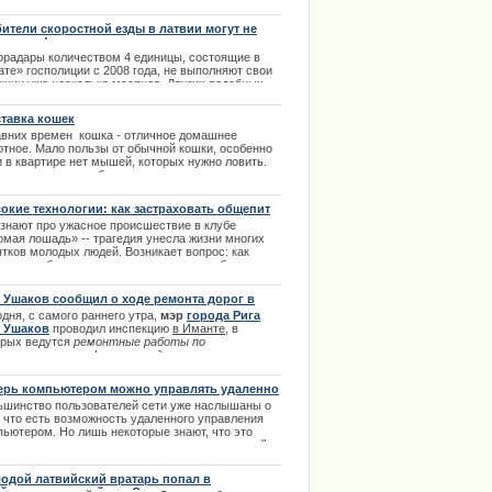
елся благодетель, который предложил обменять
хкомнатную квартиру нуждающейся семьи на
ители скоростной езды в латвии могут не
ю четырехкомнатную.
саться фоторадаров
орадары количеством 4 единицы, состоящие в
.12.2013
ате» госполиции с 2008 года, не выполняют свои
кции уже несколько месяцев. Других подобных
ройств на страже соблюдения скоростного режима
е не наблюдается.
тавка кошек
.02.2014
авних времен кошка - отличное домашнее
отное. Мало пользы от обычной кошки, особенно
и в квартире нет мышей, которых нужно ловить.
 до сих пор кошки были и остаются лучшими
ьями человека, так же как и собаки. Но, по своей
роде - кошка более независимое существо. |
окие технологии: как застраховать общепит
2.2013
 знают про ужасное происшествие в клубе
омая лошадь» -- трагедия унесла жизни многих
ятков молодых людей. Возникает вопрос: как
е обратилась к поклонникам
ать, чтобы такого не повторилось в любом
ima Rendezvous Jūrmala
льном заведении, а главное, что нужно для того,
бы сберечь его владельцу имущество и
 Ушаков сообщил о ходе ремонта дорог в
тацию? | 27.02.2014
нте
дня, с самого раннего утра,
мэр
города Рига
 Ушаков
проводил инспекцию
в Иманте
, в
орых ведутся
ремонтные работы по
становлению асфальта на дорогах и тротуаров
ров
. | 13.08.2013
ерь компьютером можно управлять удаленно
ьшинство пользователей сети уже наслышаны о
, что есть возможность удаленного управления
пьютером. Но лишь некоторые знают, что это
ое, и в чем заключается предназначение данной
ожности. | 14.12.2013
одой латвийский вратарь попал в