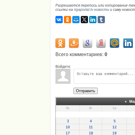
Разрешается перепись или копирование те
ссылки на
rigaportal.lv новости
и саму новос
Всего комментариев
:
0
Войдите:
Отправить
«
Ма
Пн
Вт
Ср
3
4
5
10
11
12
17
18
19