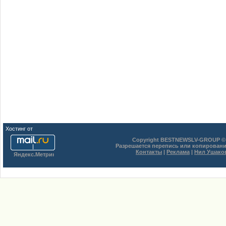
Хостинг от
uCoz
Copyright BESTNEWSLV-GROUP © 
Разрешается перепись или копировани
Контакты
|
Реклама
|
Нил Ушако