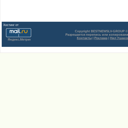
Хостинг от
uCoz
Copyright BESTNEWSLV-GROUP © 
Разрешается перепись или копировани
Контакты
|
Реклама
|
Нил Ушако