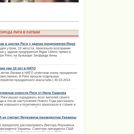
ОРОДА РИГИ В ЛАТВИИ
ар в центре Риги у здания предприятия Rigas
ns
дня утром, 10 августа, произошло возгорание
ши у здания предприятия Rigas Udens прямо в
тре Риги, на бульваре Зигфрида Анны
ima Rendezvous Jūrmala будет
еровица. Из за этого в некоторых местах
екрыты дороги и наблюдаются сильные пробки на
товом мосту.
вия уже 10 лет в НАТО
.08.2013
– летие Латвии в НАТО отметили очень празднично
оржественно. В Риге прошли отдельные
оприятия праздничного масштаба | 30.03.2014
итивные новости Риги от Нила Ушакова
 Риги решил порадовать всех жителей своего
да и после наступления Нового Года рассказать
же хорошего и позитивного произошло в стране и
роде за последний год. Это позитивные новости, а
значит - только лучшее и самое приятное по
ию политиков и статистиков. | 10.01.2014
 не считает Януковича президентом Украины
 прекратило рассматривать Виктора Януковича,
 президента Украины. Советник президента США
права в Риге с автошколой
национальной безопасности Сьюзан Райс