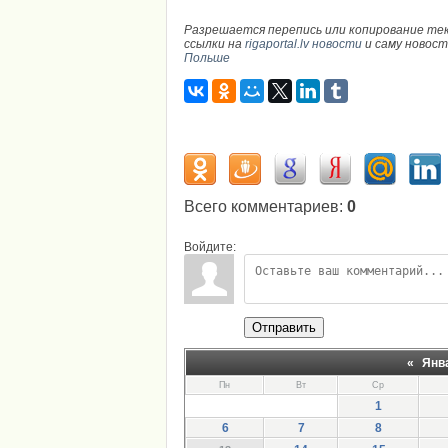
Разрешается перепись или копирование те
ссылки на
rigaportal.lv новости
и саму новос
Польше
Всего комментариев
:
0
Войдите:
Отправить
«
Янв
Пн
Вт
Ср
1
6
7
8