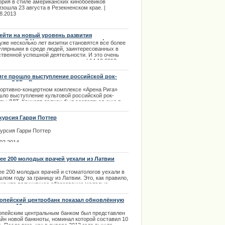
ория в стиле американских кинобоевиков
зошла 23 августа в Резекненском крае. |
ции извинилось за нарушение
8.2013
ейти на новый уровень развития
дприятия? Нет ничего невозможного!
уже несколько лет визитки становятся все более
улярными в среде людей, заинтересованных в
ственной успешной деятельности. И это очень
о понять – у делового человека... | 14.12.2013
иге прошло выступление российской рок-
ппы ДДТ + Видео
портивно-концертном комплексе «Арена Рига»
шло выступление культовой российской рок-
ппы ДДТ. Концерт должен был состояться еще в
ре прошлого года, но в связи с трагедией в
говом центре выступление перенесли на март.
курсия Гарри Поттер
.03.2014
курсия Гарри Поттер
.02.2014
ее 200 молодых врачей уехали из Латвии
ее 200 молодых врачей и стоматологов уехали в
лом году за границу из Латвии. Это, как правило,
ько что получившее образование молодые
циалисты. Самое большое количество врачей из
вии нашли себе работу в Великобритании и
опейский центробанк показал обновлённую
мании.
юру в 10 евро
опейским центральным банком был представлен
.01.2014
айн новой банкноты, номинал которой составил 10