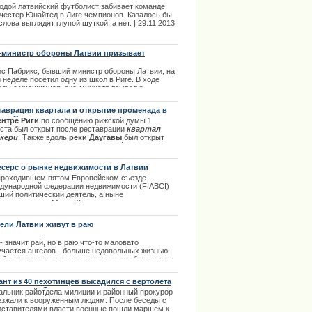
е чемпионов
одой латвийский футболист забивает команде
честер Юнайтед в Лиге чемпионов. Казалось бы
слова выглядят глупой шуткой, а нет. | 29.11.2013
-министр обороны Латвии призывает
льников поддержать армию
ис Пабрикс, бывший министр обороны Латвии, на
 неделе посетил одну из школ в Риге. В ходе
еды с учащимися, экс-министр взывал к
держке армии и жертвованию финансов.
таврация квартала и открытие променада в
.04.2014
тре Риги.
ентре Риги
по сообщению рижской думы 1
уста был открыт после реставрации
квартал
кери
. Также вдоль
реки Даугавы
был открыт
ершенно новый променад, который располагается
ду двумя мостами. Остальное в полной статье. |
7.2013
серс о рынке недвижимости в Латвии
проходившем пятом Европейском съезде
дународной федерации недвижимости (FIABCI)
ший политический деятель, а ныне
дприниматель Айнар Шлесерс высказал прогноз
осительно рынка недвижимости Латвии на
айшую перспективу. | 03.10.2013
ели Латвии живут в раю
- значит рай, но в раю что-то маловато
учается ангелов - больше недовольных жизнью
ей, ежедневно сталкивающихся с проблемами и
ажающих свое недовольство весьма публично.
ант из 40 пехотинцев высадился с вертолета
.12.2013
ле поселка Стрелковое
альник райотдела милиции и районный прокурор
езжали к вооруженным людям. После беседы с
дставителями власти военные пошли маршем к