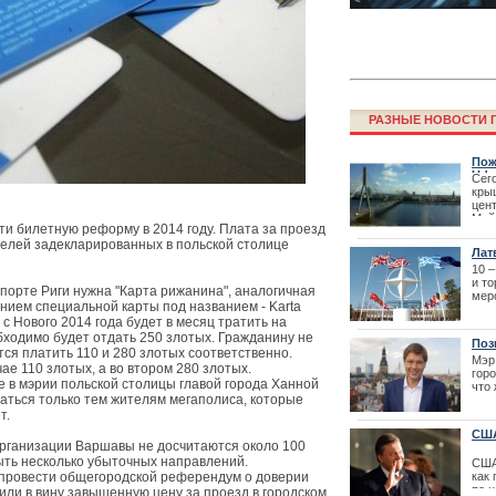
РАЗНЫЕ НОВОСТИ Г
Пож
Ude
Сего
кры
цен
Фестиваль La
Мей
и билетную реформу в 2014 году. Плата за проезд
перенесен
пер
телей задекларированных в польской столице
ван
Лат
| 16
10 
и т
порте Риги нужна "Карта рижанина", аналогичная
мер
анием специальной карты под названием - Karta
с Нового 2014 года будет в месяц тратить на
бходимо будет отдать 250 злотых. Гражданину не
Поз
я платить 110 и 280 злотых соответственно.
Мэр
е 110 злотых, а во втором 280 злотых.
горо
 в мэрии польской столицы главой города Ханной
что 
ваться только тем жителям мегаполиса, которые
в го
это 
т.
мнен
США
рганизации Варшавы не досчитаются около 100
рыть несколько убыточных направлений.
США
 провести общегородской референдум о доверии
как
Как получить 
по 
или в вину завышенную цену за проезд в городском