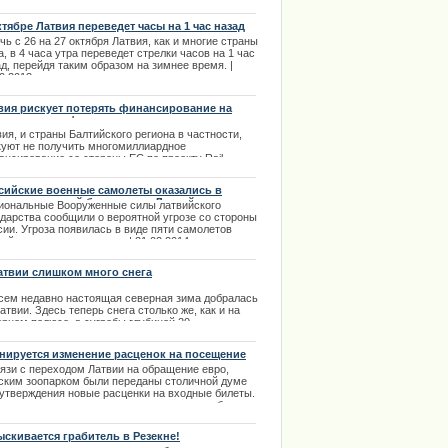
явила об этом в эфире телеканала NBC в
кресенье, 23 февраля.
ктябре Латвия переведет часы на 1 час назад
.02.2014
чь с 26 на 27 октября Латвия, как и многие страны
, в 4 часа утра переведет стрелки часов на 1 час
д, перейдя таким образом на зимнее время. |
0.2013
вия рискует потерять финансирование на
оительство ж/д проекта
ия, и страны Балтийского региона в частности,
куют не получить многомиллиардное
ансирование со стороны ЕС по проекту Rail
ica, если и дальше будет проявлять бездействие.
сийские военные самолеты оказались в
.04.2014
осредственной близости от Латвийских
иональные Вооруженные силы латвийского
риториальных вод
ударства сообщили о вероятной угрозе со стороны
сии. Угроза появилась в виде пяти самолетов
е обратилась к поклонникам
ийского происхождения. | 21.02.2014
ima Rendezvous Jūrmala
атвии слишком много снега
сем недавно настоящая северная зима добралась
атвии. Здесь теперь снега столько же, как и на
ерном полюсе, а сугробы глубиной 20
тиметров уже никого не удивляют.
нируется изменение расценок на посещение
.12.2013
парка
вязи с переходом Латвии на обращение евро,
ским зоопарком были переданы столичной думе
 утверждения новые расценки на входные билеты.
вязи с пересчетом и округлением, цены на билеты
некоторых категорий граждан могут увеличиться.
.09.2013
ыскивается грабитель в Резекне!