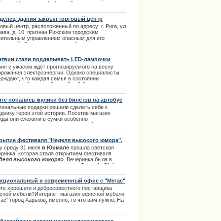
кпосту Украины на Арбатской стрелке.
.03.2014
делец здания закрыл торговый центр
овый центр, расположенный по адресу: г. Рига, ул.
ава, д. 10, признан Рижским городским
оительным управлением опасным для его
етителей. Данное заключение было дано
едствие нарушений в несущих конструкциях
ого сооружения. | 15.12.2013
атвии стали подделывать LED-лампочки
вия c ужасом ждет прогнозируемого на весну
орожания электроэнергии. Однако специалисты
ерждают, что каждая семья в состоянии
ономить собственный семейный бюджет, если
енит обычные источники освещения на LED. |
1.2013
иге попались жулики без билетов на автобус
гинальные подарки решили сделать себе к
днику герои этой истории. Посетив магазин
жды они сложили в сумки особенно
равившиеся модели одежды и спокойно прошли
ез кассовые аппараты. Охранник то ли отвлекся,
и не заметил воришек, но в итоге и удалось
рытие фестиваля "Неделя высокого юмора".
гополучно покинуть территорию магазина.
ту среду 31 июля
в Юрмале
прошла светская
.03.2014
еринка, которая стала открытием фестиваля
деля высокого юмора
». Вечеринка была в
ть десятилетия так популярного
Comedy Club
, на
рой присутствовали практически все его
атели и резиденты. Далее в полном источнике.[b]
кциональный и современный офис с "Мегас"
.08.2013
те хорошего и добросовестного поставщика
сной мебели?Интернет-магазин офисной мебели
ас" город Харьков, именно, то что вам нужно. На
те компании вы найдете множество уже готовых и
ктичных решений по обустройству офисного
странства.
| 27.02.2014