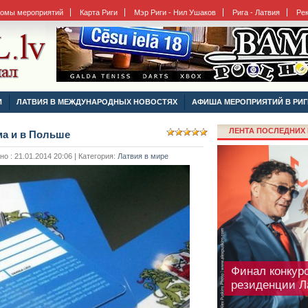
бомы мероприятий
Карта Риги
Мэр Риги - Нил Ушаков
Рига - Латвия
Ре
Рига готовитс
И
ЛАТВИЯ В МЕЖДУНАРОДНЫХ НОВОСТЯХ
АФИША МЕРОПРИЯТИЙ В РИГ
ЛЕНТА ПОСЛЕДНИХ 
ма и в Польше
 : 21.01.2014 20:06 | Категория:
Латвия в мире
Финал конкурс
резиденции Л