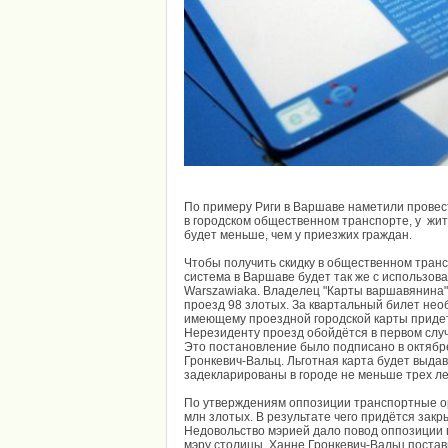
По примеру Риги в Варшаве наметили провест
в городском общественном транспорте, у жи
будет меньше, чем у приезжих граждан.
Чтобы получить скидку в общественном транс
система в Варшаве будет так же с использов
Warszawiaka. Владелец "Карты варшавянина" 
проезд 98 злотых. За квартальный билет нео
имеющему проездной городской карты придетс
Нерезиденту проезд обойдётся в первом случа
Это постановление было подписано в октябре
Гронкевич-Вальц. Льготная карта будет выда
задекларированы в городе не меньше трех ле
По утверждениям оппозиции транспортные о
млн злотых. В результате чего придётся зак
Недовольство мэрией дало повод оппозиции
мэру столицы. Ханне Гронкевич-Вальц постав