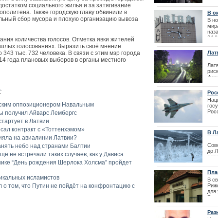
Престо
объ
остатком социального жилья и за затягивание
вос
ополитена. Также городскую главу обвинили в
В о
льный сбор мусора и плохую организацию вывоза
| 24
В но
мира
наза
04.1
ния количества голосов. Отметка явки жителей
шлых голосованиях. Выразить своё мнение
43 тыс. 732 человека. В связи с этим мэр города
Лат
стр
14 года плановых выборов в органы местного
Латв
рис
фин
Balt
:
Рос
| 06
неп
Нац
ийским оппозиционером Навальным
тер
гос
Рос
Лайма Вайкул
ы получил Айварс Лембергс
росс
тартует в Латвии
фестиваля La
сал контракт с «Тоттенхэмом»
В Л
лияла на авиалинии Латвии?
Сов
анять небо над странами Балтии
до Л
ё не встречали таких случаев, как у Дависа
сев
нике “День рождения Шерлока Холсма” пройдет
сан
Пла
| 10
дикальных исламистов
зоо
В с
 о том, что Путин не пойдёт на конфронтацию с
Риж
для
В с
для 
| 26
Раз