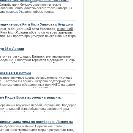
балтийские партии националистического
ка окажут помощь Украине
балтийские и белорусские политические
азования националистического толка намерены
зать помощь Украине, сформировав
дународный комитет помощи Украине. |
2.2014
ащение мэра Риги Нила Ушакова к будущим
ирателям
одня,
в социальной сети Facebook
,
нынешний
 Риги
Нил Ушаков
обратился ко всем
жителям
вии
. Мы просто процитируем высказывания мэра
 удовольствием присоединимся к этим словам, так
поддерживаем как и самого мэра, так и его
ию. | 29.05.2013
ус 15 в Латвии
это - ветры холода с Балтики, или аномальное
лодание. Синоптики теряются в догадках. В ночь
торник, 10 декабря, на территории Латвии столбик
мометра может опуститься до —15 градусов,
гнозирует Латвийский центр окружающей среды,
ния НАТО в Латвии
логии и метеорологии.
естное античное крылатое выражение, «хочешь
.12.2013
а — готовься к войне», недавно подтверждали
бные маневры объединенных сил НАТО на одном
атвийских полигонов. | 10.11.2013
иге Индре Брике вручена награда им.
дерса
церемонии вручения первой награды им. Кродерса
едительницей была объявлена актриса Индра
ке. Статуэтка работы Айвара Вилипсонса была
чена Брике в знак памяти о выдающемся
тральном деятеле Латвии Ольгерте Кродерсе.
пионат мира мира по пятиборию: Латвия на
а Брике играла в его постановках более двадцати
ром месте
на Рублевская и Денис Церковскис стали
таться вице-чемпионами мира в результате того,