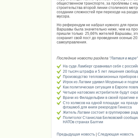
общественном транспорте, за проблемы с нед
строительства второй линии столичного метр
создании сложностей при переходе на разде
мусора.
Но референдум не набрал нужного для призна
Варшавы была значительно ниже, чем на про
пришли только 25,66% жителей Варшавы, это 3
сохранит свой пост до проведения осенью 20
самоуправления
.
Последние новости раздела
"Латвия в мире"
На суде Ламберг сравнивал себя с росс
20 тысяч штрафа и 5 лет лишения свобод
Производство тепловизионных приборов с
Игрок из Латвии удивил Моуринью и подпи
Как политическая ситуация в Европе пов
Четыре натовских истребителя будут охр
Врачи из Филадельфии в своей практике ещ
Сто холмсов на одной площади: на празд
флэшмоб для книги рекородов Гинесса
Житель Латвии состоит в группировке ра
Политолог Станислав Белковский сообщил
НАТОв странах Балтии
Предыдущая новость
|
Следующая новость