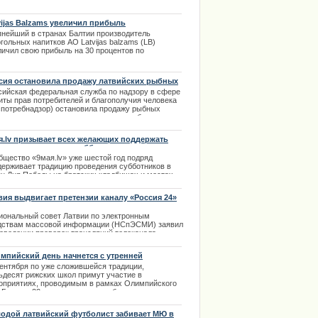
. После того, как в январе 2013 года вышла
ра в 5 евро, новая купюра является второй в
ии, в дизайне которой присутствует финикийская
vijas Balzams увеличил прибыль
евна Европы.
пнейший в странах Балтии производитель
.03.2014
гольных напитков АО Latvijas balzams (LB)
личил свою прибыль на 30 процентов по
внению с таким же периодом прошлого года.
а прибыли достигла 1,4 млн латов. | 26.08.2013
сия остановила продажу латвийских рыбных
сервов
сийская федеральная служба по надзору в сфере
иты прав потребителей и благополучия человека
спотребнадзор) остановила продажу рыбных
сервов в связи с несоответствием требованиям
онодательства в консервированной рыбной
дукции, произведенной в Латвии. Пресс- служба
я.lv призывает всех желающих поддержать
потребнадзора сегодня официально известила об
дицию проведения субботников
 торгующие организации. | 14.01.2014
бщество «9мая.lv» уже шестой год подряд
держивает традицию проведения субботников в
ун Дня Победы на братских кладбищах и местах
оронения павших воинов.
вия выдвигает претензии каналу «Россия 24»
.04.2014
иональный совет Латвии по электронным
дствам массовой информации (НСпЭСМИ) заявил
роведении проверок трансляций телеканала
ссия 24».
мпийский день начнется с утренней
.04.2014
настики
сентября по уже сложившейся традиции,
ьдесят рижских школ примут участие в
оприятиях, проводимым в рамках Олимпийского
. Больше 22 тысяч школьников будут заниматься
енней зарядкой на городском стадионе «Даугава».
.09.2013
одой латвийский футболист забивает МЮ в