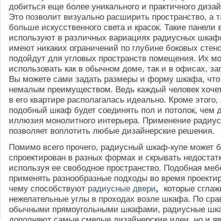
добиться еще более уникального и практичного диза
Это позволит визуально расширить пространство, а 
больше искусственного света и красок. Такие панели 
используют в различных вариациях радиусных шкафо
имеют никаких ограничений по глубине боковых стено
подойдут для угловых пространств помещения. Их м
использовать как в обычном доме, так и в офисах, за
Вы можете сами задать размеры и форму шкафа, что
немалым преимуществом. Ведь каждый человек хочет
в его квартире располагалась идеально. Кроме этого
подобный шкаф будет соединять пол и потолок, чем 
иллюзия монолитного интерьера. Применение радиу
позволяет воплотить любые дизайнерские решения.
Помимо всего прочего, радиусный шкаф-купе может 
спроектирован в разных формах и скрывать недостатк
используя ее свободное пространство. Подобная меб
применять разнообразные подходы во время проектир
чему способствуют
радиусные двери
,
которые сгла
нежелательные углы в проходах возле шкафа. По сра
обычными прямоугольными шкафами, радиусные шка
дополняют самые смелые дизайнерские идеи, но и я