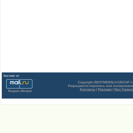
Хостинг от
uCoz
Copyright BESTNEWSLV-GROUP © 
Разрешается перепись или копировани
Контакты
|
Реклама
|
Нил Ушако