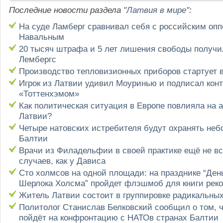
Последние новости раздела
"Латвия в мире"
:
На суде Ламберг сравнивал себя с российским оп
Навальным
20 тысяч штрафа и 5 лет лишения свободы получи
Лембергс
Производство тепловизионных приборов стартует 
Игрок из Латвии удивил Моуринью и подписал конт
«Тоттенхэмом»
Как политическая ситуация в Европе повлияла на 
Латвии?
Четыре натовских истребителя будут охранять неб
Балтии
Врачи из Филадельфии в своей практике ещё не вс
случаев, как у Дависа
Сто холмсов на одной площади: на празднике “Ден
Шерлока Холсма” пройдет флэшмоб для книги реко
Житель Латвии состоит в группировке радикальны
Политолог Станислав Белковский сообщил о том, ч
пойдёт на конфронтацию с НАТОв странах Балтии