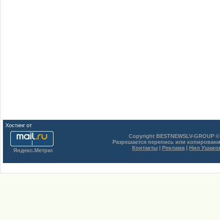
Хостинг от
uCoz
Copyright BESTNEWSLV-GROUP © 
Разрешается перепись или копировани
Контакты
|
Реклама
|
Нил Ушако