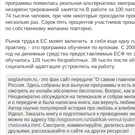
программы появилась реальная альтернатива эмигра
незарегистрированной занятости.В работе за 100 лат
74 тысячи человек, при чем некоторые проходили пр
несколько раз. Сорок пять процентов участников про
по собственному желанию повторно.
Рынок труда в ЕС может включить в себя еще одну 
практику, - это программа обучения по купонам. С 200
год на денежные средства предоставляемые ЕСФ по 
обучалось 128 тысяч безработных. 38 тысяч после о
социальной адаптации устроились на работу.
osglavnom.ru,- это фан сайт передачи "О самом главном
Россия. Здесь собраны все выпуски программы и есть 
смотреть их онлайн абсолютно бесплатно. Вопрос, как 
Неоднократно обсуждался на телеканале и собрав мно
и о передаче и была написана книга, как вернуть любим
Автор научно популярной истории про любовь и влюбл
Идеал. Заказать книгу и подготовиться к проведению э
можно по адресу
http://osglavnom.ru/stati/kak-vernut-lyub
cheloveka.html
. Смотрите, комментируйте, делитесь впе
друзьями, рассказывайте о сайте на других ресурсах!