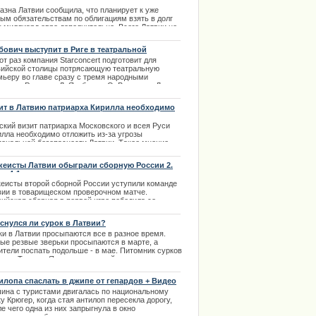
о
азна Латвии сообщила, что планирует к уже
тым обязательствам по облигациям взять в долг
ции извинилось за нарушение
н миллиард евро дополнительно. Всего Латвии не
ает иностранных вложений на этот год около 2
лиардов евро.
бович выступит в Риге в театральной
мьере
.01.2014
от раз компания Starconcert подготовит для
вийской столицы потрясающую театральную
мьеру во главе сразу с тремя народными
стами России – Л. Якубович, О. Волкова и Л.
агина. Сам Леонид выступит в роли мсье в
такле «Будьте здоровы, месье!». | 08.04.2014
ит в Латвию патриарха Кирилла необходимо
ожить
ский визит патриарха Московского и всея Руси
илла необходимо отложить из-за угрозы
иональной безопасности Латвии. Такое мнение
зил адвокат, писатель Андрис Грутупс.
кеисты Латвии обыграли сборную России 2.
.03.2014
 - 4:1
кеисты второй сборной России уступили команде
вии в товарищеском проверочном матче.
вийская сборная в первой игре победила со
ом 4:1. Три очка для сборной Латвии набрал
адающий Мартыньш Карсумс.
снулся ли сурок в Латвии?
.11.2013
ки в Латвии просыпаются все в разное время.
ые резвые зверьки просыпаются в марте, а
ители поспать подольше - в мае. Питомник сурков
ьвии Тетере «Яунстучи» весной приглашает
отреть на зверьков и погреться с ними под
ми весеннего солнышка. | 02.02.2014
илопа спаслать в джипе от гепардов + Видео
ина с туристами двигалась по национальному
у Крюгер, когда стая антилоп пересекла дорогу,
е чего одна из них запрыгнула в окно