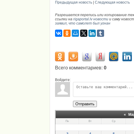
Предыдущая новость
|
Следующая новость
Разрешается перепись или копирование те
ссылки на
rigaportal.lv новости
и саму новос
заявил, что самолет был угнан
Всего комментариев
:
0
Войдите:
Отправить
«
Ма
Пн
Вт
Ср