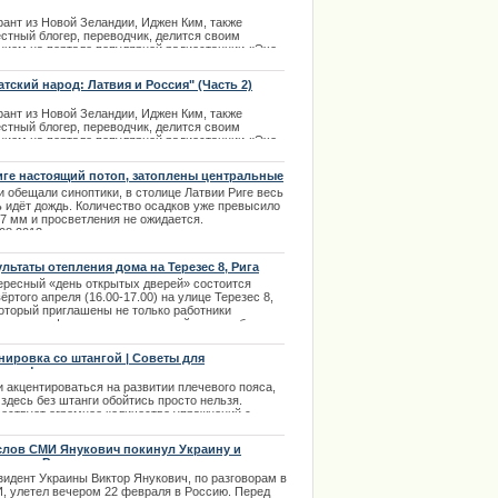
рант из Новой Зеландии, Иджен Ким, также
естный блогер, переводчик, делится своим
нием на портале популярной радиостанции «Эхо
квы» по поводу близости народов стран Латвии и
сии.
атский народ: Латвия и Россия" (Часть 2)
.04.2014
рант из Новой Зеландии, Иджен Ким, также
естный блогер, переводчик, делится своим
нием на портале популярной радиостанции «Эхо
квы» по поводу близости народов стран Латвии и
сии. Первую часть интервью можно прочитать
иге настоящий потоп, затоплены центральные
ь – «Братский народ: Латвия и Россия» (Часть 1).
цы города
и обещали синоптики, в столице Латвии Риге весь
.04.2014
ь идёт дождь. Количество осадков уже превысило
17 мм и просветления не ожидается.
.08.2013
ультаты отепления дома на Терезес 8, Рига
ересный «день открытых дверей» состоится
ёртого апреля (16.00-17.00) на улице Терезес 8,
который приглашены не только работники
личных информационных изданий, но и любые
ающие, кому это может быть интересно. |
4.2013
нировка со штангой | Советы для
эрлифтеров
и акцентироваться на развитии плечевого пояса,
 здесь без штанги обойтись просто нельзя.
ествует огромное количество упражнений с
ным снарядом, которые способны увеличить
ечную массу этой части тела и, конечно же,
слов СМИ Янукович покинул Украину и
ьефность.
етел в Россию
зидент Украины Виктор Янукович, по разговорам в
.12.2013
, улетел вечером 22 февраля в Россию. Перед