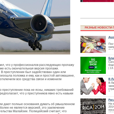
РАЗНЫЕ НОВОСТИ Г
Доп
пот
Пос
нап
Фестиваль La
бол
перенесен
фир
пот
Бла
Югл
| 19
Сего
вил, что у профессионалов расследующих пропажу
бла
| 13
уже есть окончательная версия пропажи.
. В преступлении был задействован один или
оизошла поломка и ему, как и простой автомашине,
 отключили все средства связи и изменили
В Л
зан
В Л
зан
стр
 преступление пока не ясны, никаких требований
Так
едполагает, что у преступников явно есть навыки
пра
совм
Риг
На 
ии дают полные основания думать об умышленном
201
 более не является версией, это заключение
носи
Как получить 
тельства Малайзии. Полицейский считает, что
17.1