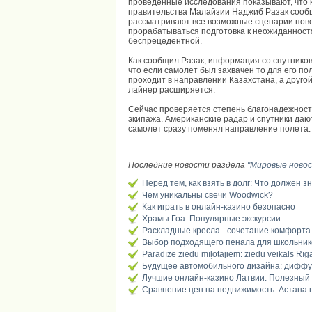
проведенные исследования показывают, что к
правительства Малайзии Наджиб Разак сооб
рассматривают все возможные сценарии пов
прорабатываться подготовка к неожиданност
беспрецедентной.
Как сообщил Разак, информация со спутников
что если самолет был захвачен то для его п
проходит в направлении Казахстана, а другой
лайнер расширяется.
Сейчас проверяется степень благонадежности
экипажа. Американские радар и спутники даю
самолет сразу поменял направление полета.
Последние новости раздела
"Мировые ново
Перед тем, как взять в долг: Что должен з
Чем уникальны свечи Woodwick?
Как играть в онлайн-казино безопасно
Храмы Гоа: Популярные экскурсии
Раскладные кресла - сочетание комфорта
Выбор подходящего пенала для школьник
Paradīze ziedu mīļotājiem: ziedu veikals Rīg
Будущее автомобильного дизайна: диффу
Лучшие онлайн-казино Латвии. Полезный
Сравнение цен на недвижимость: Астана п