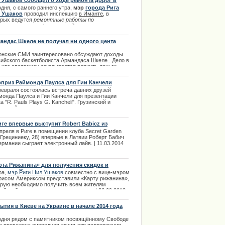
 Ушаков сообщил о ходе ремонта дорог в
.02.2014
нте
дня, с самого раннего утра,
мэр
города Рига
 Ушаков
проводил инспекцию
в Иманте
, в
орых ведутся
ремонтные работы по
становлению асфальта на дорогах и тротуаров
ров
. | 13.08.2013
андас Шкеле не получал ни одного цента
онские СМИ заинтересовано обсуждают доходы
вийского баскетболиста
Армандаса
Шкеле
.. Дело в
 что спортсмен отказывается вернуть деньги,
рые брал в долг у латвийского предпринимателя.
ма долга 90 000 евро оспаривалась в эстонском
приз Раймонда Паулса для Гии Канчели
е, во время которого
Шкеле
отказался
февраля состоялась встреча давних друзей
лачивать эти деньги.
монда Паулса и Гии Канчели для презентации
.01.2014
а "R. Pauls Plays G. Kancheli". Грузинский и
ышский композиторы поведали историю, которая
вигла их создать данный альбом.
| 17.02.2014
иге впервые выступит Robert Babicz из
мании
преля в Риге в помещении клуба Secret Garden
 Грециниеку, 28) впервые в Латвии Роберт Бабич
ермании сыграет электронный лайв. | 11.03.2014
рта Рижанина» для получения скидок и
усов в Риге
ра,
мэр Риги Нил Ушаков
совместно с вице-мэром
рисом Америксом представили «Карту рижанина»,
орую необходимо получить всем жителям
ийской столицы до конца этого года. | 26.09.2013
ытия в Киеве на Украине в начале 2014 года
одня рядом с памятником посвящённому Свободе