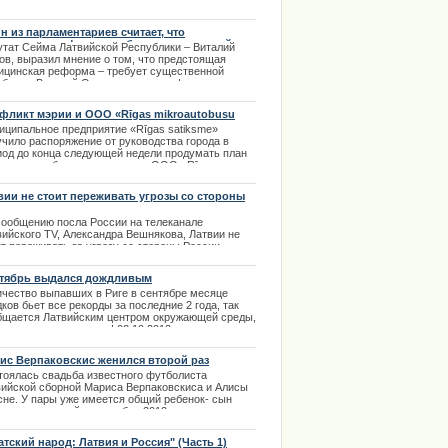
дорожника, обескуражив преследовавшего ее
ика, сообщает Carscoops. | 19.07.2013
н из парламентариев считает, что
ицинская реформа требует существенной
утат Сейма Латвийской Республики – Виталий
аботки, а ее нынешнее принятие –
ов, выразил мнение о том, что предстоящая
смысленно
ицинская реформа – требует существенной
аботки. Виталий Орлов выполняет функции
дседателя подкомиссии сейма по
воохранению. | 19.02.2014
фликт мэрии и ООО «Rīgas mikroautobusu
iksme»
иципальное предприятие «Rīgas satiksme»
учило распоряжение от руководства города в
иод до конца следующей недели продумать план
видации рабочих недостатков ООО «Rīgas
oautobusu satiksme». | 29.09.2013
вии не стоит переживать угрозы со стороны
сии
сообщению посла России на телеканале
вийского TV, Александра Вешнякова, Латвии не
ит переживать за угрозу со стороны России.
.09.2014
тябрь выдался дождливым
ичество выпавших в Риге в сентябре месяце
ков бьет все рекорды за последние 2 года, так
бщается Латвийским центром окружающей среды,
огии и метеорологии. | 03.10.2013
ис Верпаковскис женился второй раз
тоялась свадьба известного футболиста
вийской сборной Мариса Верпаковскиса и Алисы
сне. У пары уже имеется общий ребенок- сын
сель, родившийся в ноябре 2012 года.
должение в полной новости.
.09.2013
атский народ: Латвия и Россия" (Часть 1)