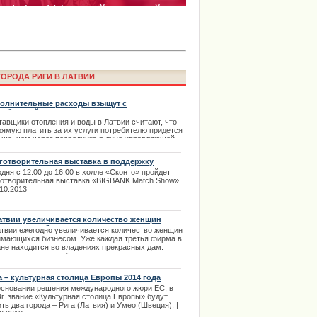
ОРОДА РИГИ В ЛАТВИИ
олнительные расходы взыщут с
ребителей
тавщики отопления и воды в Латвии считают, что
рямую платить за их услуги потребителю придется
ima Rendezvous Jūrmala будет
ьше, чем через посредника в лице управляющей
мы. Повышенные расходы будут нести и
ребители коммунальных услуг и их поставщики.
готворительная выставка в поддержку
ского приюта для животных
.02.2014
дня с 12:00 до 16:00 в холле «Сконто» пройдет
готворительная выставка «BIGBANK Match Show».
.10.2013
атвии увеличивается количество женщин
имающихся бизнесом
атвии ежегодно увеличивается количество женщин
имающихся бизнесом. Уже каждая третья фирма в
ане находится во владениях прекрасных дам.
ие исследования обнародовала в канун женского
здника компания "Балтияс консултацияс"
естно с организацией "Фирмас.лв". | 08.03.2014
а – культурная столица Европы 2014 года
основании решения международного жюри ЕС, в
4г. звание «Культурная столица Европы» будут
ть два города – Рига (Латвия) и Умео (Швеция). |
права в Риге с автошколой
0.2013