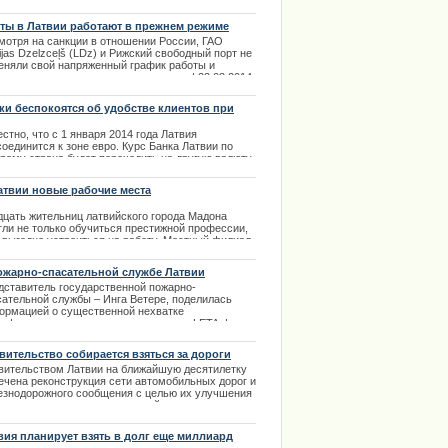
ты в Латвии работают в прежнем режиме
мотря на санкции в отношении России, ГАО
ijas Dzelzceļš (LDz) и Рижский свободный порт не
еняли свой напряженный график работы и
олжают трудиться в прежнем темпе. | 22.03.2014
ки беспокоятся об удобстве клиентов при
ене денег
стно, что с 1 января 2014 года Латвия
оединится к зоне евро. Курс Банка Латвии по
орому страна будет переходить на другую валюту
установлен. Это 0.702804 латов за 1 евро.
атвии новые рабочие места
.02.2014
дцать жительниц латвийского города Мадона
гли не только обучиться престижной профессии,
е обратилась к поклонникам
и выгодно устроиться на работу. Местный филиал
ima Rendezvous Jūrmala
йного предприятия Kronteks D дал молодым
тнихам большой заказ на пошив одежды для
ожарно-спасательной службе Латвии
ков на экспорт.
ечается заметная нехватка кадров
дставитель государственной пожарно-
.01.2014
сательной службы – Инга Ветере, поделилась
ормацией о существенной нехватке
лифицированных кадров, с агенством LETA. |
2.2014
вительство собирается взяться за дороги
вительством Латвии на ближайшую десятилетку
ечена реконструкция сети автомобильных дорог и
езнодорожного сообщения с целью их улучшения
оведения до идеальных условий осуществления
зита. | 20.10.2013
вия планирует взять в долг еще миллиард