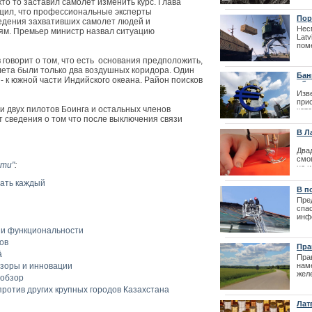
то то заставил самолет изменить курс. Глава
Престо
щил, что профессиональные эксперты
Пор
едения захвативших самолет людей и
Нес
ям. Премьер министр назвал ситуацию
Latv
пом
прод
 говорит о том, что есть основания предположить,
олета были только два воздушных коридора. Один
Бан
- к южной части Индийского океана. Район поисков
обм
Изве
прис
 двух пилотов Боинга и остальных членов
кот
т сведения о том что после выключения связи
уже 
В Л
| 12
Два
смо
Лайма Вайкул
сти"
:
но 
фестиваля La
шве
нать каждый
пор
В п
меди
отм
Пре
| 25
спа
инф
ква
 и функциональности
19.0
ов
Пра
ā
Пра
зоры и инновации
нам
жел
 обзор
и д
ротив других крупных городов Казахстана
тран
Лат