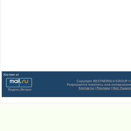
Хостинг от
uCoz
Copyright BESTNEWSLV-GROUP © 
Разрешается перепись или копировани
Контакты
|
Реклама
|
Нил Ушако