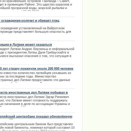
н из красивейших островов Таиланда – Самет,
ит в провинцию Районг. Это царство кораллов и
тейшей прозрачной воды, морской рыбалки и
инга, отдыха. | 20.09.2013
 ограждения колечит и убивает птиц
 ограждения установленный на Вайрогском
епроводе представляет большую опасность для
.
.08.2013
уация в Латвии может оказаться
правляемой
зидент Латвии Андрис Берзиньш в неформальной
еде с президентом Литвы Даля Грибаускайте в
ьнюсе высказал опасения о том, что ситуация в
вии после скандального высказывания
седателя правления торговой сети Maxima Latvija
ет оказаться неуправляемой | 01.02.2014
10 лет страну покинули около 200 000 человек
ло известно количество латвийцев уехавших из
аны за последние годы. Министерство
странных дел Латвии предоставило эти данные
 широкой общественности. В ежегодном отчете
 указало, что за границей сейчас проживают 370
человек покинувших Латвию. | 04.01.2014
истр иностранных дел Латвии побывал в
аине
истр иностранных дел Латвии Эдгар Ринкевич
ил, что Латвия имеет готовность поддержать
ые начинания в деле по ассоциации Украины и
 Если у властей Украины появится желание
писать договор об ассоциации с Европейским
зом, то Латвия по мере возможности будет
опейский центробанк показал обновлённую
ействовать этому подписанию.
юру в 10 евро
.03.2014
опейским центральным банком был представлен
айн новой банкноты, номинал которой составил 10