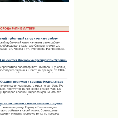
ОРОДА РИГИ В ЛАТВИИ
ский публичный каток начинает работу
ский публичный каток начинает свою работу.
ок оборудован в квартале Спикеру между ул.
авас, ул. Краста и ул. Тургенева. На празднике,
е обратилась к поклонникам
вященном открытию катка, состоятся
ima Rendezvous Jūrmala
тупления музыкально-художественных
лективов. Красочные представления на коньках и
 не считает Януковича президентом Украины
дравительные слова ожидают посетителей катка в
ый день работы. | 21.12.2013
 прекратило рассматривать Виктора Януковича,
 президента Украины. Советник президента США
национальной безопасности Сьюзан Райс
явила об этом в эфире телеканала NBC в
кресенье, 23 февраля.
 Хиддинк вернулся к команде Нидерландов
.02.2014
ле окончания чемпионата мира по футболу Гус
инк, пропустив 16 лет, снова станет главным
ди тренеров сборной Нидерландов. Много лет
ло с тех пор, когда Гус перестал заниматься
ей командой в национальной сборной своей
аны. Через 16 лет Хиддинк возвращается к
лагве открывается новая точка по продаже
окам своей карьеры и именно здесь он начнет
йса
гоэтажка на улице Карклу в Елагве ожидает
одить сборную на новые высоты.
ьшого события в своей жизни. В этом доме
.03.2014
ираются открыть торговую точку по продаже
ции извинилось за нарушение
йса. Открытие магазина задержалось, но он уже