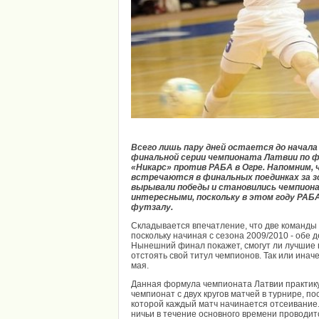
Всего лишь пару дней остается до начал
финальной серии чемпионата Латвии по ф
«Никарс» против РАБА в Огре. Напомним, 
встречаются в финальных поединках за з
вырывали победы и становились чемпион
интересными, поскольку в этом году РАБ
футзалу.
Складывается впечатление, что две команды
поскольку начиная с сезона 2009/2010 - обе 
Нынешний финал покажет, смогут ли лучшие в
отстоять свой титул чемпионов. Так или инач
мая.
Данная формула чемпионата Латвии практику
чемпионат с двух кругов матчей в турнире, п
которой каждый матч начинается отсеивание. 
ничьи в течение основного времени проводит