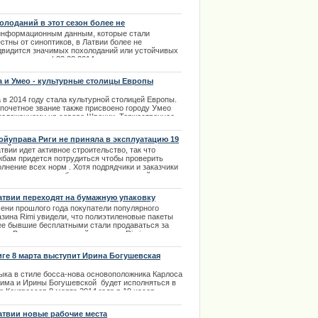
. После того, как в январе 2013 года вышла
ра в 5 евро, новая купюра является второй в
ии, в дизайне которой присутствует финикийская
олоданий в этот сезон более не
евна Европы.
дполагается
информационным данным, которые стали
.03.2014
стны от синоптиков, в Латвии более не
двидится значимых похолоданий или устойчивых
ных осадков. | 28.02.2014
а и Умео - культурные столицы Европы
 в 2014 году стала культурной столицей Европы.
 почетное звание также присвоено городу Умео
положенному на севере Швеции. Торжественное
дставление проходившее в этом городе с 31
аря по 2 февраля много внимания уделило
ойуправа Риги не приняла в эксплуатацию 19
ьтуре саами.
ний
твии идет активное строительство, так что
.02.2014
жбам придется потрудиться чтобы проверить
лнение всех норм . Хотя подрядчики и заказчики
едко считают подобные замеры излишней
кратией, они все-таки важны. | 03.01.2014
атвии переходят на бумажную упаковку
аров
сени прошлого года покупатели популярного
азина Rimi увидели, что полиэтиленовые пакеты
ее бывшие бесплатными стали продаваться за
ги. В связи с переменой политики Rimi, пакет на
се теперь обходится посетителю магазина в 7
оцентов. Бесплатно выдаются пакеты лишь под
иге 8 марта выступит Ирина Богушевская
и и молочные товары. | 23.02.2014
ыка в стиле босса-нова основоположника Карлоса
има и Ирины Богушевской будет исполняться в
 Конгрессов 8 марта 2014 года в 19 часов.
ания Bilesuserviss предлагает купить билеты на
ерт в своих кассах.
атвии новые рабочие места