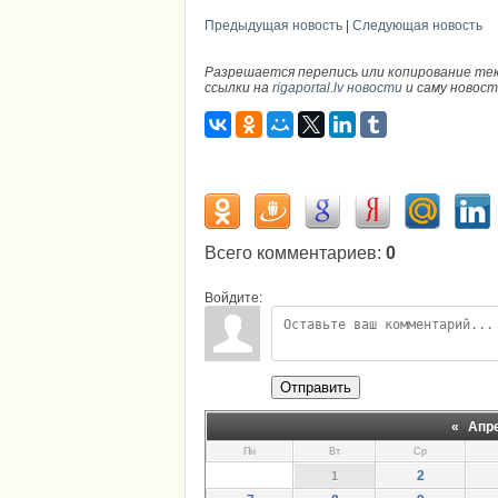
Предыдущая новость
|
Следующая новость
Разрешается перепись или копирование те
ссылки на
rigaportal.lv новости
и саму новос
Всего комментариев
:
0
Войдите:
Отправить
«
Апр
Пн
Вт
Ср
2
1