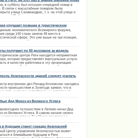
ар в Риге: на этот раз в здании фабрики Rīgas
ums
.02.2014
ра, в субботу был потушен очередной пожар в
е. В связи с масштабным пожаром была
крыта улица Саламандрас, т. к. на этой улице и
зошло ЧП. А именно, горело здание,
одящееся на территории ранее существовавшей
ики Rīgas audums. | 01.09.2013
вия улучшает позиции в туристическом
несе
данным экономического Всемирного форума,
ия среди 140 стран заняла 48 место в
истической сфере. Это уже выше на три позиции,
в прошлые года. Учитывая, что такие
едования проводятся не более 1 раза за два года,
 показатели считаются весьма высокими.
нты получают по 50 долларов за модель
.04.2014
сторическом центре Риги находится неприметная
ора, которая предоставляет виртуальные услуги.
асть в качестве работника в эту организацию
лне реально. График, по которому работают
ели – удобный. Клиентура в основном
риканская, поэтому требуются минимальные
троль безопасности зданий следует усилить
ия английского языка | 06.02.2014
истр внутренних дел Рихард Козловскис находясь
есте происшествия в Золитуде заявил, что в
вии есть очевидные проблемы с надзором за
оительством. Трагедия в торговом центре
зала, что контроль безопасности зданий
был Дед Мороз из Великого Устюга
одится на недостаточно высоком уровне.
дновогоднее путешествие в Латвию начал Дед
.11.2013
оз из Великого Устюга. В самом начале своего
ешествия по стране Дед Мороз поздравил с
тупающим праздником пациентов Детской
нической больницы в Риге.
а в будущем станет гораздо безопасней
.05.2014
ный Центр управления безопасностью может
рыться в ближайшем будущем в Риге.