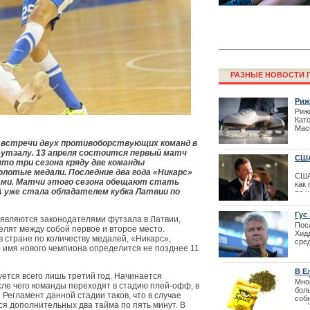
РАЗНЫЕ НОВОСТИ Г
Риж
Риж
Кат
Маск
Лайма Вайкул
пос
а встречи двух противоборствующих команд в
фестиваля La
выс
утзалу. 13 апреля состоится первый матч
кол
США
поз
что три сезона кряду две команды
перв
олотые медали. Последние два года «Никарс»
США
ами. Матчи этого сезона обещают стать
как
А уже стала обладателем кубка Латвии по
по 
объ
вос
Гус
 являются законодателями футзала в Латвии,
| 24
Пос
делят между собой первое и второе место.
Хидд
 стране по количеству медалей, «Никарс»,
сре
е имя нового чемпиона определится не позднее 11
прош
сво
стр
В Е
ист
ется всего лишь третий год. Начинается
спа
Мно
выв
осле чего команды переходят в стадию плей-офф, в
бол
| 02
Регламент данной стадии таков, что в случае
соб
Бюро вакцина
ся дополнительных два тайма по пять минут. В
спа