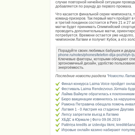
случае повторной ничейной ситуации проводи
добавляется по раунду до первого промаха.
Что касается финальной серии чемпионата, 
команд-призеров. Так первый матч пройдёт в 
и третий поединок состоится в Риге 21 и 27 ап
матчи будет принимать Олимпийский спортце
проводить дополнительные матчи, ориентиров
потребуется. Времени остается уже недолго, 
чемпионом Латвии и получит Кубок, а кто зол
Порадуйте своих любимых бабушек и деду
phone.ru/notes/phones/telefon-dlja-pozhilyh-lj
Ключевые факторы, которыми обладают спец
эргономичный дизайн, удобство пользовани
энергоёмкость.
Последние новости раздела
"Новости Латв
Финал конкурса Laima Voice пройдет онл
Фестиваль Laima Rendezvous Jūrmala буд
Лайма Вайкуле обратилась к поклонникам
Бюро вакцинации извинилось за нарушен
Рамона Петравича обещала помочь инва
Латвия 1 - 0 Австрия на стадионе Даугава 
Лепсу запретили въезд в Латвию
ХБДС в Юрмале | Фото 09.06.2019
Patēriņa kredīts ar izdevīgu likmi, kreditēša
Игровые онлайн казино набирают популяр