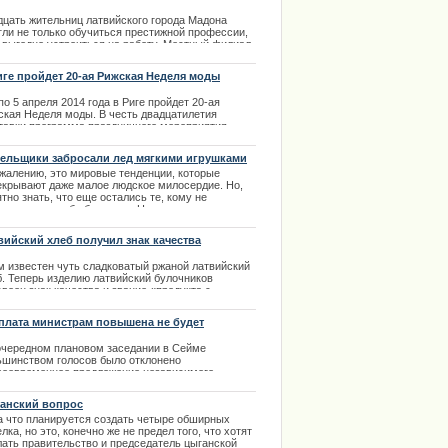
.03.2014
дцать жительниц латвийского города Мадона
гли не только обучиться престижной профессии,
и выгодно устроиться на работу. Местный филиал
йного предприятия Kronteks D дал молодым
тнихам большой заказ на пошив одежды для
иге пройдет 20-ая Рижская Неделя моды
ков на экспорт.
по 5 апреля 2014 года в Риге пройдет 20-ая
.01.2014
ская Неделя моды. В честь двадцатилетия
тавки программа праздничного мероприятия
ет очень интересной и познавательной. RIGA
HION WEEK – представляет моду прет-а-порте
ельщики забросали лед мягкими игрушками
.03.2014
ожалению, это мировые тенденции, которые
екрывают даже малое людское милосердие. Но,
тно знать, что еще остались те, кому не
различна судьба ближнего. Например, совсем
авно прошел благотворительный хоккейный матч.
.02.2014
вийский хлеб получил знак качества
осоюза
м известен чуть сладковатый ржаной латвийский
б. Теперь изделию латвийский булочников
воен знак качества и звание «продукта с
антией традиционных особенностей». Такой знак
итит хлеб от подделки и поможет улучшить имидж
плата министрам повышена не будет
аны среди других ленов Евросоюза.
очередном плановом заседании в Сейме
.01.2014
ьшинством голосов было отклонено
воевременное предложение независимого
утата Элины Силини о существенной прибавке
г к зарплате латвийских министров. Депутат
анский вопрос
ини в своем выступлении, высказавшись за
а что планируется создать четыре обширных
держку повышения денежной компенсации
лка, но это, конечно же не предел того, что хотят
вийским министрам, привела яркий пример с
лать правительство и председатель цыганской
истерской одеждой.