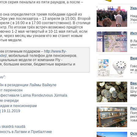
очереди
тся серия пенальти из пяти раундов, а после –
пол
рас
Укр
был
газ
две
то она определяется тремя победами одной из
сис
Нац
Огре уже послезавтра – 13 апреля (в 15:00). Второй
Укр
реля ( в 16:00 и в 17:00 соответственно). В столице
и п
нтр. По итогам трёх встреч возможно придётся
газ
Укр
очно 1-2 мая четвертый и 10-11 мая пятый, если
Инт
зая
и, через месяц мы узнаем кто же станет новым
отые медали.
В Л
| 18
увел
Инте
шек отличным подарком –
http://www.fly-
каж
udej/
, мобильный телефон для пенсионеров.
Вид
| 22
иальные модели от компании Fly -
я, большие кнопки, бюджетные варианты и
Гово
не 
был
Цитата
ии"
:
нео
LIVE
Вве
мет
айн в резиденции Лаймы Вайкуле
31 
ет перенесен
| 19
Шту
 фестиваля Laima Rendezvous Jūrmala
евр
зая
ие очереди
лат 
лидам и пенсионерам
не 
Рес
дал
| 19.11.2019
при
Поп
евр
рес
01.0
тов
рес
na skaidrā naudā
| 20
ность в Латвии и Прибалтике
Ост