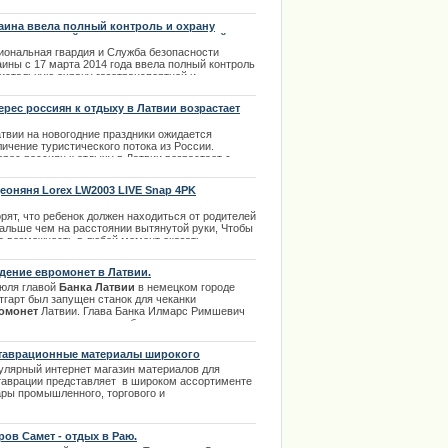
ностью оборудован. Торговая точка собирается
положиться в подсобном помещении, но ночью
аина ввела полный контроль и охрану
о выбито окно и судя по следам на пластиковой
отранспортной и газораспределительной
ри, помещение пытались поджечь. | 06.03.2014
темы
иональная гвардия и Служба безопасности
аины с 17 марта 2014 года ввела полный контроль
ристальную охрану газотранспортной и
ораспределительной системы все страны. МВД
аины сделало по этому поводу отдельное
ерес россиян к отдыху в Латвии возрастает
вление.
атвии на новогодние праздники ожидается
.07.2014
ичение туристического потока из России.
рес россиян к отдыху в Латвии возрастает с
дым годом.
еоняня Lorex LW2003 LIVE Snap 4PK
.12.2013
рят, что ребенок должен находиться от родителей
дальше чем на расстоянии вытянутой руки, Чтобы
а возможность в любой момент оказать
бходимую помощь. С видеоняней Lorex LW2003
 Snap 4PK , это расстояние увеличилось до 150
дение евромонет в Латвии.
ров.
июля главой
Банка Латвии
в немецком городе
.12.2013
тгарт был запущен станок для чеканки
омонет
Латвии. Глава Банка Илмарс Римшевич
вил, что такие монеты необходимы для перехода с
на евро, с той целю, чтобы оборот денег в стране
прекращался. Все эти нюансы связаны с
таврационные материалы широкого
ьнейшим возможным вхождением
Латвии в
менения
улярный интернет магазин материалов для
озону
. Далее в палном обзоре статьи. |
таврации представляет в широком ассортименте
8.2013
ары промышленного, торгового и
таврационного назначения.
.02.2014
ров Самет - отдых в Раю.