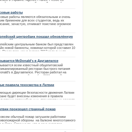
лкой на представителя Белого Дома сообщило,
 президент активно обсуждал сложившуюся
ацию. | 09.03.2014
совые работы
совые работы являются обязательным и очень
ким бременем для всех студентов, ведь их
исание, зачастую, отнимает поистине огромное
ичество времени и сил, которые можно было
атить на более интересные занятия. | 07.02.2014
опейский центробанк показал обновлённую
юру в 10 евро
опейским центральным банком был представлен
айн новой банкноты, номинал которой составил 10
. После того, как в январе 2013 года вышла
ра в 5 евро, новая купюра является второй в
ии, в дизайне которой присутствует финикийская
рывается McDonald's в Даугавпилсе
евна Европы.
рывается всем известный общепитовский
е обратилась к поклонникам
.03.2014
риканизированный ресторан быстрого питания
nald's в Даугавпилсе. Ресторан работал на
ima Rendezvous Jūrmala
дую четверочку с 6 декабря 2011 годы. Это
ая точка быстрого питания за пределами города.
рывается этот ресторан также самым первым. |
ые правила техосмотра в Латвии
2.2013
омощью дирекции безопасности движения Латвии
тране будет внесены изменения в правила
плуатации автомобильных транспортных средств.
зано, что более пятнадцати процентов
омобилей в Латвии выходят на дороги практически
атвии произошел странный пожар
варийном состоянии.
совсем обычный пожар затушили работники
.10.2013
тивопожарной обороны на балконе многоэтажного
 в Огре. Странно то, что в огне оказался
чный велосипед,да еще перевернутый в верх
есами.