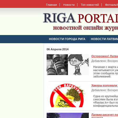
Главная
Новости
Топ новостей
Фотоаль
НОВОСТИ ГОРОДА РИГА
НОВОСТИ ЛАТВИ
06 Апреля 2014
Осторожно! Латв
Добавлено: Воскресе
Начиная с марта и
насчитывается уж
этом сообщила пр
заболеваний.
Хакеры взломали 
Добавлено: Воскресе
Одна из крупнейш
смесями была взл
«Rastas.lv» был п
конфиденциальны
Латвия рискует п
проекта