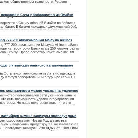
одском общественном транспорте. Решено
ановить единую цену за одну поездку для любых
дан в размере 60 центов. Цена не будет зависеть
еста, где задекларирован пассажир.
 перелете в Сочи у бобслеистов из Ямайки
.02.2014
пал боб.
 перелете в Сочи у сборной Ямайки по бобслею
пал багаж. В багаже находился двухместный боб.
йские спортсмены не смогли участвовать в
ой тренировке, так как боб на тот момент еще не
 найден.
ing 777-200 авиакомпании Malaysia Airlines
ден в в море
.02.2014
ng 777-200 авиакомпании Malaysia Airlines найден
море на территории Вьетнама в 250 километрах от
рова Тхо-Чу. Пресс-секретарь вьетнамских ВВС
лал официальное заявление по этому поводу
ом 8 марта. На борту самолета числились
ажирами 239 человек из них двое детей. |
одая латвийская теннисистка завоевывает
3.2014
 титула победительницы в турнирах ITF
на Остапенко, теннисистка из Латвии, одержала
еду и титул победительницы в турнире серии ITF
0.
.04.2014
ерь компьютером можно управлять удаленно
ьшинство пользователей сети уже наслышаны о
, что есть возможность удаленного управления
пьютером. Но лишь некоторые знают, что это
ое, и в чем заключается предназначение данной
ожности. | 14.12.2013
 латвийцев зимние каникулы проведут дома
сем скоро наступит Новый Год, а вместе с
ельем и подарками придет другая, не маловажная
 - новогодние каникулы. Это отдых от школы или
ерситета, а так же долгожданный отпуск на
те. | 16.12.2013