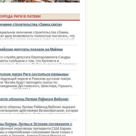
ОРОДА РИГИ В ЛАТВИИ
нчание строительства «Замка света»
циальное окончание строительства «Замка
та» дало возможность полностью посчитать, что
 постройка самая дорогая в мире из сооружений
обного типа. Но даже при законченном
оительстве — в читальные залы можно будет
вийские депутаты поехали на Майдан
асть только через четыре месяца.
ima Rendezvous Jūrmala будет
сс-служба депутата Европарламента Сандры
.12.2013
ниеты сообщила о том, что Калниета и
дседатель Комиссии Сейма по внешней политике
 Калниньш, выехали на Украину. У политиков
ланирована встреча с оппозицией и
усском театре Риге состояться премьеры
тверждение латвийской установки на поддержку
следующей недели в Рижском русском театре
аинских демократов.
ни Чехова будут проходить пьесы по
.02.2014
изведениям Достоевского, Шекспира, Горького,
онова. | 09.02.2014
истр обороны Латвии Раймонд Вейонис
азил удовлетворение действиями
икобритании
истр обороны Латвии Раймонд Вейонис выразил
влетворение действиями Великобритании, которая
дложила истребитель Typhoon для укрепления
сии ПВО стран Балтии В апреле миссия по охране
ниц перейдет от ВВС США к представителям
вы Латвии, Литвы и Эстонии поговорили с
ьши.
аком Обамой
ефонные переговоры президента США Барака
права в Риге с автошколой
.03.2014
мы и европейскими союзниками были только о
ытиях в Украине. Agence France-Presse со