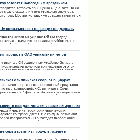
кву готовят к новогодним праздникам
говорится, готовить сани нужно еще с лета. То же
е можно сказать и о подготовке мегаполиса к
му году. Москва, кстати, уже усердно занимается
м вопросом. Предположительно будет потрачено
ло 230 млн. российских рублей на оформление
 и установку новогодних елок. | 15.11.2013
я.lv призывает всех желающих поддержать
дицию проведения субботников
бщество «9мая.lv» уже шестой год подряд
держивает традицию проведения субботников в
ун Дня Победы на братских кладбищах и местах
оронения павших воинов.
вия продаст в ОАЭ уникальный метод
.04.2014
ения рака
ле визита в Объединенные Арабские Эмираты
вийские медики получили приглашение от этой
аны для внедрения нового уникального метода
ния рака - виротерапию. Так как при выполнении
й задачи ожидается множество бюрократических
вийская олимпийская сборная в цифрах
волочек, решено, что пациенты из Эмиратов будут
участников спортивных соревнований представят
езжать в Латвию на лечение.
вию на открывающейся Олимпиаде в Сочи,
.01.2014
орая начнется 7 февраля. Латвийские спортсмены
ут участие в 9 видах соревнований. Хоккей,
, коньки, шорт-трек, скелетон, санный спорт,
слей, горные лыжи и биатлон — в таких же
ьшивые ксендз и монахиня везли сигареты из
евнованиях Латвия принимала участие в 2010
вы в Польшу
 чаще и чаше на территории европейских
. | 28.01.2014
адаются контрабандисты. И с каждым разом они
 более изобретательны в методах пересечения
ницы и провоза в своем багаже запрещенных
аров или не задекларированных. Такое
исшествие произошло совсем недавно. |
иге семьи тратят на продукты, жилье и
2.2013
нспорт меньше половины своих доходов
чение позиций, на которые уходит больше всего