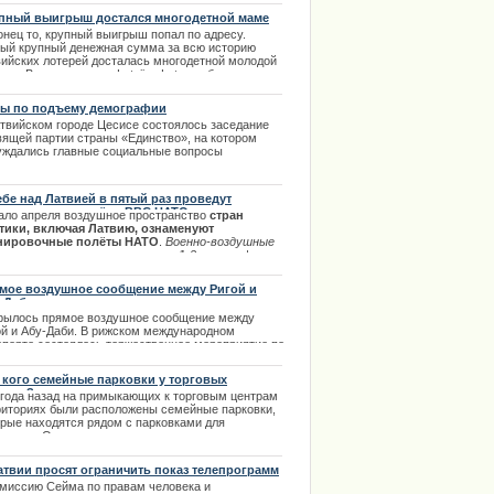
пный выигрыш достался многодетной маме
онец то, крупный выигрыш попал по адресу.
ый крупный денежная сумма за всю историю
вийских лотерей досталась многодетной молодой
 из Валкского края. Latvijas Loto сообщило, что
щина сейчас в отпуске по уходу за третьим
енком.
ы по подъему демографии
атвийском городе Цесисе состоялось заседание
.11.2013
вящей партии страны «Единство», на котором
уждались главные социальные вопросы
ударства, а конкретнее- возможность снижения
иального общественного неравенства и другие
оритетные направления государственного
ебе над Латвией в пятый раз проведут
ета на 2014 год. | 10.10.2013
нировочные полёты ВВС НАТО
ало апреля воздушное пространство
стран
тики, включая Латвию, ознаменуют
нировочные полёты НАТО
.
Военно-воздушные
ы планируют провести учения 1-2 апреля.
|
4.2014
мое воздушное сообщение между Ригой и
-Даби
рылось прямое воздушное сообщение между
ой и Абу-Даби. В рижском международном
опорте состоялось торжественное мероприятие по
рытию нового маршрута. На церемонии
сутствовал и.о. премьер-министра ЛР Валдис
 кого семейные парковки у торговых
бровскис, государственные должностные лица,
тров?
 года назад на примыкающих к торговым центрам
шее руководство авиакомпании, крупные
риториях были расположены семейные парковки,
дприниматели и представители туристических
орые находятся рядом с парковками для
тств.
алидов. Однако, на них все чаще можно встретить
.12.2013
омобили, не имеющие никакого отношения к
чию семьи. | 14.02.2014
атвии просят ограничить показ телепрограмм
омиссию Сейма по правам человека и