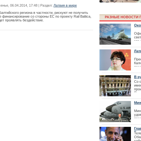
нье, 06.04.2014, 17:48 | Раздел:
Латвия в мире
Балтийского региона в частности, рискуют не получить
финансирование со стороны ЕС по проекту Rail Baltica,
РАЗНЫЕ НОВОСТИ Г
дет проявлять бездействие.
Око
Офи
све
эта
под
стр
Лат
поп
Фестиваль La
Пре
| 21
Кал
перенесен
пре
Ояр
зап
В р
под
Со 
укр
име
| 20
про
Плат
Мин
выр
Вел
Мин
удо
пре
мис
гра
Гла
Пол
Бар
Тел
Как получить 
| 18
Оба
соб