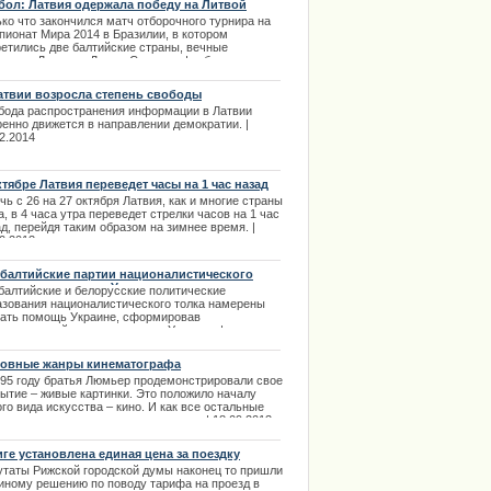
бол: Латвия одержала победу на Литвой
.03.2014
ко что закончился матч отборочного турнира на
ции извинилось за нарушение
пионат Мира 2014 в Бразилии, в котором
ретились две балтийские страны, вечные
ерники Латвия и Литва. Сегодня, футбольная
рная Латвии оказалась сильнее, победив литовцев
чётом 2:1. | 03.09.2013
атвии возросла степень свободы
ормации
бода распространения информации в Латвии
ренно движется в направлении демократии. |
2.2014
ктябре Латвия переведет часы на 1 час назад
чь с 26 на 27 октября Латвия, как и многие страны
, в 4 часа утра переведет стрелки часов на 1 час
д, перейдя таким образом на зимнее время. |
0.2013
балтийские партии националистического
ка окажут помощь Украине
балтийские и белорусские политические
азования националистического толка намерены
зать помощь Украине, сформировав
дународный комитет помощи Украине. |
2.2014
овные жанры кинематографа
895 году братья Люмьер продемонстрировали свое
рытие – живые картинки. Это положило началу
го вида искусства – кино. И как все остальные
 искусства кино имеет свои жанры. | 18.09.2013
иге установлена единая цена за поездку
утаты Рижской городской думы наконец то пришли
диному решению по поводу тарифа на проезд в