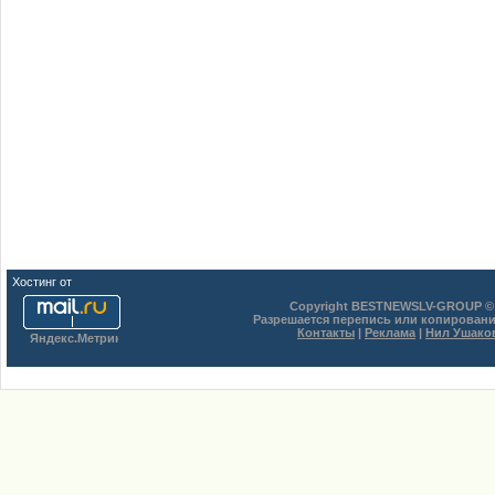
Хостинг от
uCoz
Copyright BESTNEWSLV-GROUP © 
Разрешается перепись или копировани
Контакты
|
Реклама
|
Нил Ушако