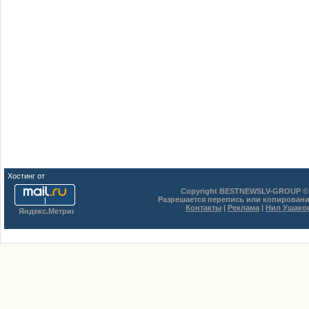
Хостинг от
uCoz
Copyright BESTNEWSLV-GROUP © 
Разрешается перепись или копировани
Контакты
|
Реклама
|
Нил Ушако