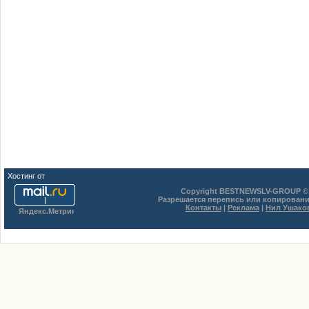
Хостинг от
uCoz
Copyright BESTNEWSLV-GROUP © 
Разрешается перепись или копировани
Контакты
|
Реклама
|
Нил Ушако