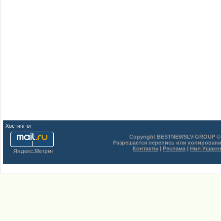
Хостинг от
uCoz
Copyright BESTNEWSLV-GROUP © 
Разрешается перепись или копировани
Контакты
|
Реклама
|
Нил Ушако