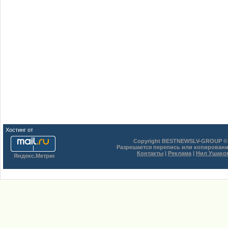
Хостинг от
uCoz
Copyright BESTNEWSLV-GROUP © 
Разрешается перепись или копировани
Контакты
|
Реклама
|
Нил Ушако