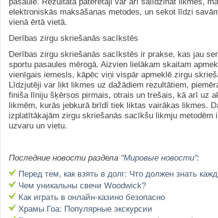
pasaulē. Rezultātā patērētāji var arī salīdzināt likmes, m
elektroniskās maksāšanas metodes, un sekot līdzi savām
vienā ērtā vietā.
Derības zirgu skriešanās sacīkstēs
Derības zirgu skriešanās sacīkstēs ir prakse, kas jau sen 
sportu pasaules mērogā. Aizvien lielākam skaitam apmeklē
vienīgais iemesls, kāpēc viņi vispār apmeklē zirgu skrie
Līdzjutēji var likt likmes uz dažādiem rezultātiem, piemē
finiša līniju šķērsos pirmais, otrais un trešais, kā arī uz
likmēm, kurās jebkurā brīdī tiek liktas vairākas likmes. 
izplatītākajām zirgu skriešanās sacīkšu likmju metodēm i
uzvaru un vietu.
Последние новости раздела
"Мировые новости"
:
Перед тем, как взять в долг: Что должен знать каж
Чем уникальны свечи Woodwick?
Как играть в онлайн-казино безопасно
Храмы Гоа: Популярные экскурсии