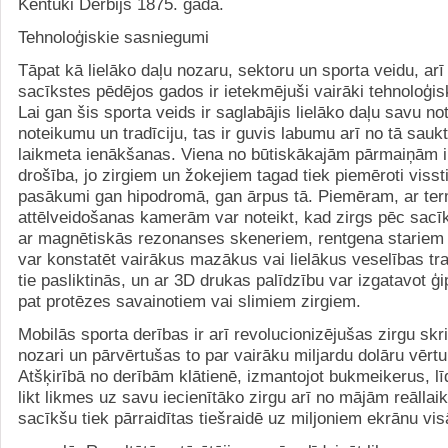
Kentuki Derbijs 1875. gadā.
Tehnoloģiskie sasniegumi
Tāpat kā lielāko daļu nozaru, sektoru un sporta veidu, arī
sacīkstes pēdējos gados ir ietekmējuši vairāki tehnoloģi
Lai gan šis sporta veids ir saglabājis lielāko daļu savu n
noteikumu un tradīciju, tas ir guvis labumu arī no tā sauk
laikmeta ienākšanas. Viena no būtiskākajām pārmaiņām i
drošība, jo zirgiem un žokejiem tagad tiek piemēroti visst
pasākumi gan hipodromā, gan ārpus tā. Piemēram, ar te
attēlveidošanas kamerām var noteikt, kad zirgs pēc sacī
ar magnētiskās rezonanses skeneriem, rentgena starie
var konstatēt vairākus mazākus vai lielākus veselības t
tie pasliktinās, un ar 3D drukas palīdzību var izgatavot ģ
pat protēzes savainotiem vai slimiem zirgiem.
Mobilās sporta derības ir arī revolucionizējušas zirgu sk
nozari un pārvērtušas to par vairāku miljardu dolāru vērt
Atšķirībā no derībām klātienē, izmantojot bukmeikerus, līd
likt likmes uz savu iecienītāko zirgu arī no mājām reāllaikā
sacīkšu tiek pārraidītas tiešraidē uz miljoniem ekrānu vis