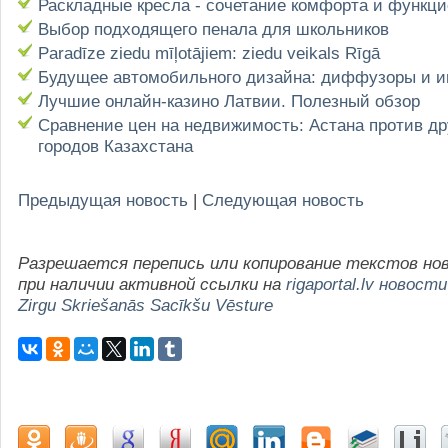
Раскладные кресла - сочетание комфорта и функц
Выбор подходящего пенала для школьников
Paradīze ziedu mīļotājiem: ziedu veikals Rīgā
Будущее автомобильного дизайна: диффузоры и 
Лучшие онлайн-казино Латвии. Полезный обзор
Сравнение цен на недвижимость: Астана против др
городов Казахстана
Предыдущая новость
|
Следующая новость
Разрешается перепись или копирование текстов но
при наличии активной ссылки на
rigaportal.lv новости
Zirgu Skriešanās Sacīkšu Vēsture