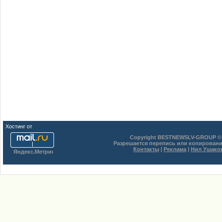
Хостинг от
uCoz
Copyright BESTNEWSLV-GROUP © 
Разрешается перепись или копировани
Контакты
|
Реклама
|
Нил Ушако