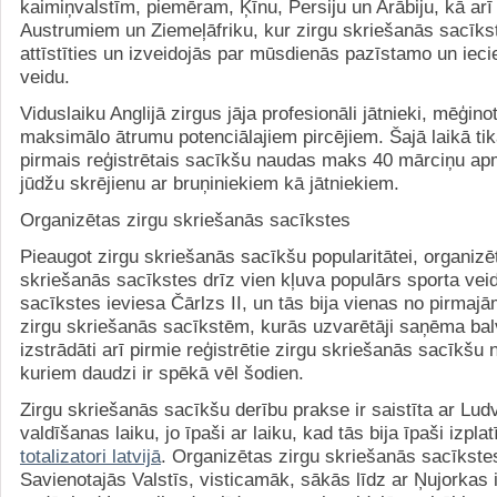
kaimiņvalstīm, piemēram, Ķīnu, Persiju un Arābiju, kā ar
Austrumiem un Ziemeļāfriku, kur zirgu skriešanās sacīkst
attīstīties un izveidojās par mūsdienās pazīstamo un ieci
veidu.
Viduslaiku Anglijā zirgus jāja profesionāli jātnieki, mēģin
maksimālo ātrumu potenciālajiem pircējiem. Šajā laikā tik
pirmais reģistrētais sacīkšu naudas maks 40 mārciņu apm
jūdžu skrējienu ar bruņiniekiem kā jātniekiem.
Organizētas zirgu skriešanās sacīkstes
Pieaugot zirgu skriešanās sacīkšu popularitātei, organizē
skriešanās sacīkstes drīz vien kļuva populārs sporta veid
sacīkstes ieviesa Čārlzs II, un tās bija vienas no pirma
zirgu skriešanās sacīkstēm, kurās uzvarētāji saņēma balv
izstrādāti arī pirmie reģistrētie zirgu skriešanās sacīkšu 
kuriem daudzi ir spēkā vēl šodien.
Zirgu skriešanās sacīkšu derību prakse ir saistīta ar Lud
valdīšanas laiku, jo īpaši ar laiku, kad tās bija īpaši izplat
totalizatori latvijā
. Organizētas zirgu skriešanās sacīkst
Savienotajās Valstīs, visticamāk, sākās līdz ar Ņujorka