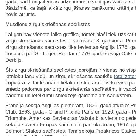
gadā, kad Longailendas līdzenumos izveidojās vairāki sa
Jāatzīmē, ka šajā laikā zirgu jāšanas panākumu kritērijs b
nevis ātrums.
Mūsdienu zirgu skriešanās sacīkstes
Lai gan nav vienota laika grafika, tomēr plaši tiek uzskat
zirgu skriešanās sacīkstes ir sākušās 18. gadsimtā. Pi
zirgu skriešanās sacīkstes tika ieviestas Anglijā 1776. ga
nosauca par St. Leger. Pēc tam 1779. gadā sekoja Oaks 
Derbijs.
Šīs zirgu skriešanās sacīkstes joprojām ir vienas no vis
jātnieku fanu vidū, un zirgu skriešanās sacīkšu
totalizato
populāra izklaide arvien lielākam skaitam cilvēku visā p
sniedz padomus par zirgu skriešanās sacīkstēm, ir vado
padomu un ieteikumu sniedzējs gaidāmajām sacīkstēm.
Francija sekoja Anglijas piemēram, 1836. gadā atklājot P
Club, 1863. gadā - Grand Prix de Paris un 1920. gadā - Pr
Triomphe. Amerikas Savienotās Valstis bija viena no pēd
sekoja saviem Eiropas kaimiņiem pāri okeānam, 1867. ga
Belmont Stakes sacīkstes. Tam sekoja Preakness Stakes