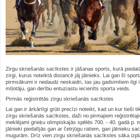
Zirgu skriešanās sacīkstes ir jāšanas sports, kurā piedalā
zirgi, kurus noteiktā distancē jāj jātnieks. Lai gan šī spor
pirmsākumi ir nedaudz neskaidri, tas jau gadsimtiem ilgi ir
mīļotāju, gan derību entuziastu iecienīts sporta veids.
Pirmās reģistrētās zirgu skriešanās sacīkstes
Lai gan ir ārkārtīgi grūti precīzi noteikt, kad un kur tieši t
zirgu skriešanās sacīkstes, daži no pirmajiem reģistrēta
meklējami grieķu olimpiskajās spēlēs 700. - 40. gadā p. m
jātnieki piedalījās gan ar četrjūgu ratiem, gan jātnieku sa
mugurām. Drīz vien zirgu skriešanās sacīkstes sāka izpla