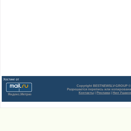
Хостинг от
uCoz
Copyright BESTNEWSLV-GROUP © 
Разрешается перепись или копировани
Контакты
|
Реклама
|
Нил Ушако