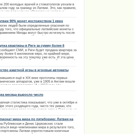
ице. Владелец карты получит скидки не только в
ее 200 молодых врачей и стоматологов уехали в
ицинских учреждениях Риги, но и будет обеспечен
лом году за границу из Латвии. Это, как правило,
ции извинилось за нарушение
платным проездом.
ько что получившее образование молодые
циалисты. Самое большое количество врачей из
.11.2013
вии нашли себе работу в Великобритании и
атвии 90% монет достоинством 1 евро
мании.
асили изображением милды
ногих людей были определенные опасения по
.01.2014
оду того, что официальные латвийские монеты с
бражением Милды могут быстро исчезнуть после
дения в стране евро. Но по факту получилось
орот. | 04.04.2014
упка квартиры в Риге за сумму более 6
лионов евро
 сообщают СМИ, в Риги будет продана квартира за
му более 6 миллионов евро, по крайней мере,
воренность на эту покупку уже есть. И эта цена
без налога, который так же будет добавлен в счёт
купателю.
.05.2013
ество азартной игры в игровые автоматы
вившиеся ещё в XIX веке прототипы первых
анических аппаратов, уже в 1905 в Англии вошли
ссовое производство. И к 1912 году эти
орукие бандиты" подстерегали своих жертв, как
окзалах и телеграфе, так, естественно, и в казино.
два месяца выросло число
екларировавшихся рижан
.12.2013
апная статистика показывает, что уже в октябре и
ре этого уходящего года, чисто тех рижан, кто
екларировал свое место жительства в Риге сильно
личилось. С чем это связано?
пионат мира мира по пятиборию: Латвия на
.12.2013
ром месте
на Рублевская и Денис Церковскис стали
таться вице-чемпионами мира в результате того,
 спортсмены Латвии опротестовали конечные