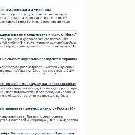
ультаты соревнований прошедших на чемпионате
 в Тайване. | 22.08.2013
истры экономики и министры
госостояния, ищут возможность существенно
более вероятный путь решения возникшего
гчить последствия возможного подорожания
роса – предоставление квартирных пособий
ктроэнергии
оимущим, ставка которых была повышена до
 | 19.02.2014
кциональный и современный офис с "Мегас"
те хорошего и добросовестного поставщика
сной мебели?Интернет-магазин офисной мебели
ас" город Харьков, именно, то что вам нужно. На
те компании вы найдете множество уже готовых и
ктичных решений по обустройству офисного
странства.
| 27.02.2014
 не считает Януковича президентом Украины
 прекратило рассматривать Виктора Януковича,
 президента Украины. Советник президента США
национальной безопасности Сьюзан Райс
явила об этом в эфире телеканала NBC в
кресенье, 23 февраля.
сия остановила продажу латвийских рыбных
сервов
.02.2014
сийская федеральная служба по надзору в сфере
иты прав потребителей и благополучия человека
спотребнадзор) остановила продажу рыбных
сервов в связи с несоответствием требованиям
онодательства в консервированной рыбной
дукции, произведенной в Латвии. Пресс- служба
вия выдвигает претензии каналу «Россия 24»
потребнадзора сегодня официально известила об
 торгующие организации. | 14.01.2014
иональный совет Латвии по электронным
дствам массовой информации (НСпЭСМИ) заявил
роведении проверок трансляций телеканала
ссия 24».
ктябре Латвия переведет часы на 1 час назад
.04.2014