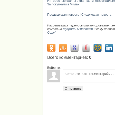
Интересные факты о фантастическом фильме
За покупками в Милан
Предыдущая новость
|
Следующая новость
Разрешается перепись или копирование те
ссылки на
rigaportal.lv новости
и саму новос
Солу"
Всего комментариев
:
0
Войдите:
Отправить