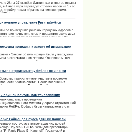
чь с 26 на 27 октября Латвия, как и многие страны
, в 4 часа утра переведет стрелки часов на 1 час
д, перейдя таким образом на зимнее время. |
0.2013
оительное управление Риги займётся
рядочиванием адресной системы города.
оты по приведению рижских городских адресов в
тветствие начнутся летом и продлятся около двух
, в течение которых планируется сменить 20%
х ныне существующих адресов
ерждены поправки к закону об иммиграции
.04.2014
равки к Закону об иммиграции были утверждены
мом в окончательном чтении. Основная мысль
оворенная в поправках об ужесточении
бований к предоставлению вида на жительство
жданам третьих стран, покупающих в Латвии
оты по строительству библиотеки почти
вижимость.
ершены
бровскис принял личное участие в проверке
.02.2014
опасности "Замка света". После посещения
ойки и.о. премьера Валдис Домбровскис
инство") заявил о том, что проект нового здания
вийской Национальной библиотеки является
и пришли почтить память погибших
мером качественного надзора за процессом
иция опасалась проведения
оительства.
анкционированного митинга у офиса строительной
.02.2014
пании Re&Re. К офису были направлены силы
иции для обеспечения порядка в случае
едения такого митинга.
.11.2013
приз Раймонда Паулса для Гии Канчели
февраля состоялась встреча давних друзей
монда Паулса и Гии Канчели для презентации
а "R. Pauls Plays G. Kancheli". Грузинский и