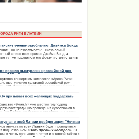
ОРОДА РИГИ В ЛАТВИИ
танские ученые разоблачают Джеймса Бонда
ешать, но не взбалтывать" - сказа самый
естный шпион всех времен Джеймс Бонд, а
ые тут же подхватили его фразу и стали ставить
ima Rendezvous Jūrmala будет
ероятные диагнозы.
.02.2014
иге прошло выступление российской рок-
ппы ДДТ + Видео
портивно-концертном комплексе «Арена Рига»
шло выступление культовой российской рок-
ппы ДДТ. Концерт должен был состояться еще в
ре прошлого года, но в связи с трагедией в
говом центре выступление перенесли на март.
я.lv призывает всех желающих поддержать
дицию проведения субботников
.03.2014
бщество «9мая.lv» уже шестой год подряд
держивает традицию проведения субботников в
ун Дня Победы на братских кладбищах и местах
оронения павших воинов.
августа по всей Латвии пройдет акция "Ночных
.04.2014
тров".
нце августа по всей
Латвии
будет проводиться
ия под названием «
Ночь древних костров
». 31
ста в честь прощания с летом и о теплой заботе к
права в Риге с автошколой
ю на многих берегах
Балтийского моря
зажгутся