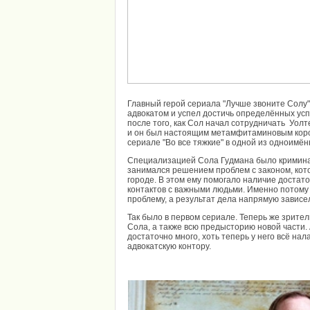
Главный герой сериала "Лучше звоните Солу"
адвокатом и успел достичь определённых усп
после того, как Сол начал сотрудничать Уол
и он был настоящим метамфитаминовым корол
сериале "Во все тяжкие" в одной из одноимё
Специализацией Сола Гудмана было кримина
занимался решением проблем с законом, кот
городе. В этом ему помогало наличие достат
контактов с важными людьми. Именно потому
проблему, а результат дела напрямую зависе
Так было в первом сериале. Теперь же зрител
Сола, а также всю предысторию новой части. 
достаточно много, хоть теперь у него всё на
адвокатскую контору.