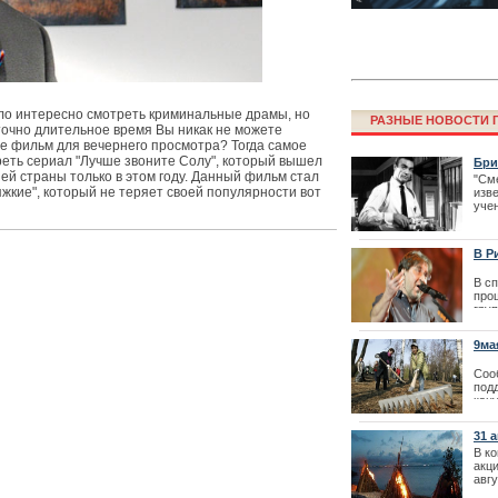
ло интересно смотреть криминальные драмы, но
РАЗНЫЕ НОВОСТИ Г
точно длительное время Вы никак не можете
е фильм для вечернего просмотра? Тогда самое
еть сериал "Лучше звоните Солу", который вышел
Бри
ей страны только в этом году. Данный фильм стал
"См
яжкие", который не теряет своей популярности вот
изв
учен
Фестиваль La
нев
перенесен
| 19
В Р
гру
В с
про
гру
нояб
тор
9ма
тра
| 10
Соо
под
кан
зах
31 
| 08
кос
В ко
акц
авгу
Как получить 
мор