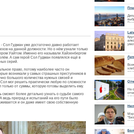
Престо
бол
жел
Пла
отв
обзо
Деп
выб
Раз
гор
зад
Lat
нас
Кру
без
алко
сев
уве
 - Сол Гудман уже достаточно давно работает
| 22
сра
ехов на данной должности. Но о нём узнали только
Сумм
тером Уайтом. Именно его называли Хайзенбергом
Лат
ём. А сам герой Сол Гудман появлялся ещё в
Евр
нных серий.
Все
хле
Лайма Вайкул
льное право, потому наиболее часто он
прис
орые возникали у самых страшных преступников в
фестиваля La
гар
очно большого количества нужных связей и
защ
Отч
 Сол мог решить практически любую по сложности
стр
л только от суммы, которую готовы выделить ему.
На 
| 18
отче
ь сможет более детально узнать о судьбе самого
вла
А ведь преград и испытаний на его пути было
мир
лаживается и он даже имеет свою собственную
зап
Нил
был
пот
Мэр
"Би
| 07
зада
был
риж
Бол
поб