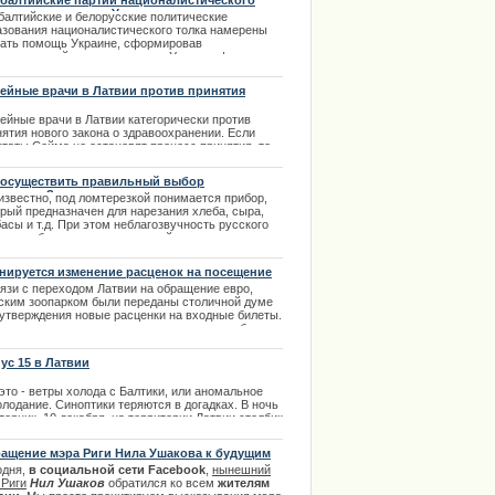
балтийские партии националистического
ка окажут помощь Украине
балтийские и белорусские политические
азования националистического толка намерены
зать помощь Украине, сформировав
дународный комитет помощи Украине. |
2.2014
ейные врачи в Латвии против принятия
ого закона
ейные врачи в Латвии категорически против
ятия нового закона о здравоохранении. Если
утаты Сейма не остановят процесс принятия, то
тора собираются инициировать референдум.
 осуществить правильный выбор
.01.2014
терезки?
известно, под ломтерезкой понимается прибор,
орый предназначен для нарезания хлеба, сыра,
асы и т.д. При этом неблагозвучность русского
вания обычно заменяют английским словом
сер, что в переводе означает «резать ломтики». |
1.2014
нируется изменение расценок на посещение
парка
вязи с переходом Латвии на обращение евро,
ским зоопарком были переданы столичной думе
 утверждения новые расценки на входные билеты.
вязи с пересчетом и округлением, цены на билеты
некоторых категорий граждан могут увеличиться.
.09.2013
ус 15 в Латвии
это - ветры холода с Балтики, или аномальное
лодание. Синоптики теряются в догадках. В ночь
торник, 10 декабря, на территории Латвии столбик
мометра может опуститься до —15 градусов,
гнозирует Латвийский центр окружающей среды,
ащение мэра Риги Нила Ушакова к будущим
логии и метеорологии.
ирателям
одня,
в социальной сети Facebook
,
нынешний
.12.2013
 Риги
Нил Ушаков
обратился ко всем
жителям