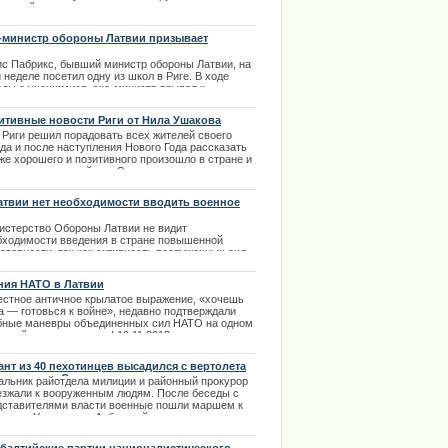
ышский композиторы поведали историю, которая
вигла их создать данный альбом.
| 17.02.2014
-министр обороны Латвии призывает
льников поддержать армию
ис Пабрикс, бывший министр обороны Латвии, на
 неделе посетил одну из школ в Риге. В ходе
еды с учащимися, экс-министр взывал к
держке армии и жертвованию финансов.
итивные новости Риги от Нила Ушакова
.04.2014
 Риги решил порадовать всех жителей своего
да и после наступления Нового Года рассказать
же хорошего и позитивного произошло в стране и
роде за последний год. Это позитивные новости, а
значит - только лучшее и самое приятное по
ию политиков и статистиков. | 10.01.2014
атвии нет необходимости вводить военное
ожение
истерство Обороны Латвии не видит
бходимости введения в стране повышенной
отовности, так как активность вооруженных сил
тала гораздо слабее, чем в недавнее время.
ектор департамента военно-общественных
ния НАТО в Латвии
ошений министерства обороны Каспарс Галкинс
естное античное крылатое выражение, «хочешь
вил, что вводить повышенную готовность не
а — готовься к войне», недавно подтверждали
нируется.
бные маневры объединенных сил НАТО на одном
.03.2014
атвийских полигонов. | 10.11.2013
ант из 40 пехотинцев высадился с вертолета
ле поселка Стрелковое
альник райотдела милиции и районный прокурор
езжали к вооруженным людям. После беседы с
дставителями власти военные пошли маршем к
кпосту Украины на Арбатской стрелке.
.03.2014