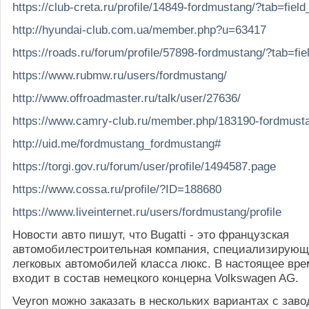
https://club-creta.ru/profile/14849-fordmustang/?tab=fiel
http://hyundai-club.com.ua/member.php?u=63417
https://roads.ru/forum/profile/57898-fordmustang/?tab=fie
https://www.rubmw.ru/users/fordmustang/
http://www.offroadmaster.ru/talk/user/27636/
https://www.camry-club.ru/member.php/183190-fordmust
http://uid.me/fordmustang_fordmustang#
https://torgi.gov.ru/forum/user/profile/1494587.page
https://www.cossa.ru/profile/?ID=188680
https://www.liveinternet.ru/users/fordmustang/profile
Новости авто пишут, что Bugatti - это французская
автомобилестроительная компания, специализирующ
легковых автомобилей класса люкс. В настоящее вре
входит в состав немецкого концерна Volkswagen AG.
Veyron можно заказать в нескольких вариантах с заво