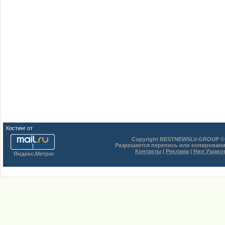
Хостинг от
uCoz
Copyright BESTNEWSLV-GROUP © 
Разрешается перепись или копировани
Контакты
|
Реклама
|
Нил Ушако