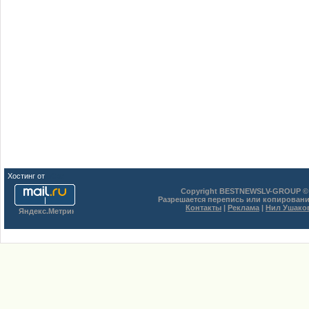
Хостинг от
uCoz
Copyright BESTNEWSLV-GROUP © 
Разрешается перепись или копировани
Контакты
|
Реклама
|
Нил Ушако