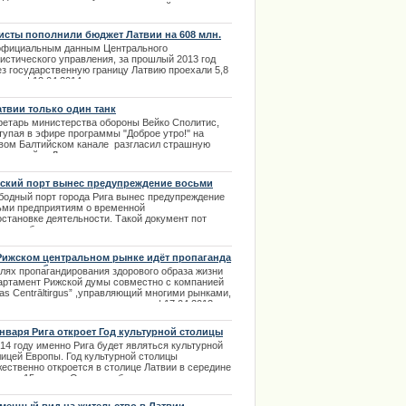
равившиеся модели одежды и спокойно прошли
ез кассовые аппараты. Охранник то ли отвлекся,
и не заметил воришек, но в итоге и удалось
исты пополнили бюджет Латвии на 608 млн.
гополучно покинуть территорию магазина.
о
официальным данным Центрального
.03.2014
тистического управления, за прошлый 2013 год
ез государственную границу Латвию проехали 5,8
 раз. | 12.04.2014
атвии только один танк
ретарь министерства обороны Вейко Сполитис,
тупая в эфире программы "Доброе утро!" на
вом Балтийском канале разгласил страшную
нную тайну Латвии.
ламентский секретарь удивил прессу сказав, что
онетанковых войсках Латвии только один танк и
ский порт вынес предупреждение восьми
учебно- тренировочный. | 06.02.2014
дприятиям
бодный порт города Рига вынес предупреждение
ьми предприятиям о временной
остановке деятельности. Такой документ пот
ужден был представить в связи с участившимися
бами | 03.02.2014
Рижском центральном рынке идёт пропаганда
рового образа жизни
елях пропагандирования здорового образа жизни
артамент Рижской думы совместно с компанией
as Centrāltirgus” ,управляющий многими рынками,
ючили договор о сотрудничестве. | 17.04.2013
января Рига откроет Год культурной столицы
14 году именно Рига будет являться культурной
лицей Европы. Год культурной столицы
жественно откроется в столице Латвии в середине
аря – 15 числа. Открытие будет сопровождаться
гочисленными торжественными мероприятиями. |
2.2013