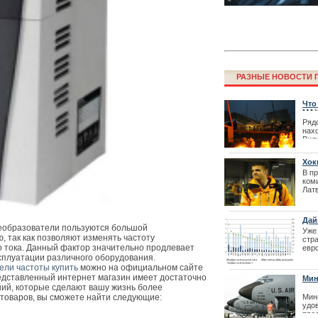
РАЗНЫЕ НОВОСТИ Г
Что
MAX
Ряд
нах
Фестиваль La
Вил
перенесен
торг
Хок
| 27
ули
В п
ком
Лат
мет
исп
пре
Дай
отв
еобразователи пользуются большой
цен
Уже
дан
, так как позволяют изменять частоту
стр
о тока. Данный фактор значительно продлевает
евр
поли
сплуатации различного оборудования.
вза
ели частоты купить
можно на официальном сайте
сог
дставленный интернет магазин имеет достаточно
Мин
пол
ий, которые сделают вашу жизнь более
выр
| 23
Вел
 товаров, вы сможете найти следующие:
Мин
удо
Как получить 
пре