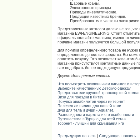
Шаровые краны.
Электронные приводы.
Приводы пневматические.
Продукция известных брендов.
Преобразователи частоты электричест
Представленные каталоги далеко не все, что
магазина EWI-ENGINEERING. Стоит отметить, 
официальном сайте магазина, имеют отличное
причине магазин пользуется большой популя
Для покупки определенного товара не нужно
определенные денежные средства. Вы можете 
оплатить покупку. Это позволяет клиентам б
магазина присутствуют контактные данные п
вам подобрать более подходящую продукцию
Другие Интересные статьи:
Что посмотреть поклонникам викингов и исто
Выберите качественную детскую одежду
Представители крупной транспортной компа
Виза для поездки в Литву
Покупка авиабилетов через интернет
Полезен ли пилинг для нашей кожи
Душ для тела и души - Aquanet.
Разновидности паркета и его особенности
Путешествие в Турцию для всей семьи
Торрент - лучший для скачивания игр
Предыдущая новость
|
Следующая новость