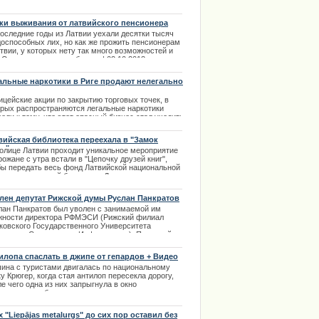
жайшие семь лет получить условия хорошего
опейского финансирования.
ки выживания от латвийского пенсионера
.12.2013
последние годы из Латвии уехали десятки тысяч
доспособных лих, но как же прожить пенсионерам
твии, у которых нету так много возможностей и
. Оказывается, способ есть.
| 02.10.2013
альные наркотики в Риге продают нелегально
ицейские акции по закрытию торговых точек, в
орых распространяются легальные наркотики
ели к тому, что этот опасный бизнес стал уходить
одполье. Работа полиции очень осложнилась.
истр внутренних дел Рихард Козловскис
вийская библиотека переехала в "Замок
аловался именно на эти проблемы в
та"
толице Латвии проходит уникальное мероприятие
евизионной передаче.
рожане с утра встали в "Цепочку друзей книг",
.02.2014
бы передать весь фонд Латвийской национальной
иотеки на левый берег реки Даугавы в новое
ие "Замка света". | 18.01.2014
лен депутат Рижской думы Руслан Панкратов
лан Панкратов был уволен с занимаемой им
жности директора РФМЭСИ (Рижский филиал
ковского Государственного Университета
номики, Статистики и Информатики). Причиной
льнения стало якобы неподобающее выполнение
ностных обязанностей. | 08.04.2014
илопа спаслать в джипе от гепардов + Видео
ина с туристами двигалась по национальному
у Крюгер, когда стая антилоп пересекла дорогу,
е чего одна из них запрыгнула в окно
дорожника, обескуражив преследовавшего ее
ика, сообщает Carscoops. | 19.07.2013
х "Liepājas metalurgs" до сих пор оставил без