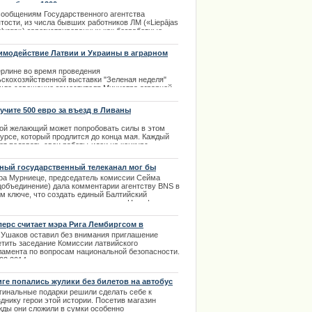
оты более 1200 человек
сообщениям Государственного агентства
тости, из числа бывших работников ЛМ («Liepājas
lurgs») зарегистрированных как безработные,
ые места работы смогли найти только 103
овека.
имодействие Латвии и Украины в аграрном
изводстве
.04.2014
ерлине во время проведения
ьскохозяйственной выставки "Зеленая неделя"
шло совещание заместителя Министра аграрной
итики и продовольствия Украины Александра Сеня
осударственным секретарем Министерства
учите 500 евро за въезд в Ливаны
леделия Латвийской Республики госпожой Даце
ауа.
ой желающий может попробовать силы в этом
курсе, который продлится до конца мая. Каждый
.01.2014
ет подавать свои работы-идеи на конкурс
изов. С таким призывом выступила Ливанская
евая дума.
ный государственный телеканал мог бы
ать и на латышском языке
.04.2014
ра Мурниеце, председатель комиссии Сейма
цобъединение) дала комментарии агентству BNS в
ом ключе, что создать единый Балтийский
канал на русском языке возможно. Но ... |
4.2014
лерс считает мэра Рига Лембиргсом в
иатюре
 Ушаков оставил без внимания приглашение
етить заседание Комиссии латвийского
ламента по вопросам национальной безопасности.
.02.2014
иге попались жулики без билетов на автобус
гинальные подарки решили сделать себе к
днику герои этой истории. Посетив магазин
жды они сложили в сумки особенно