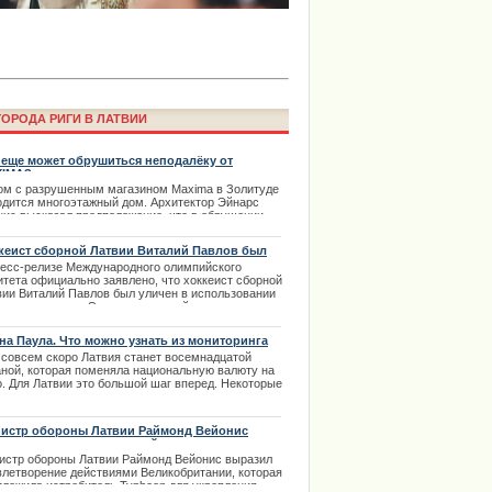
ОРОДА РИГИ В ЛАТВИИ
 еще может обрушиться неподалёку от
IMA?
ом с разрушенным магазином Maxima в Золитуде
одится многоэтажный дом. Архитектор Эйнарс
ima Rendezvous Jūrmala будет
нис высказал предположение, что в обрушении
ового центра виновата конструкция многоэтажки.
кеист сборной Латвии Виталий Павлов был
.11.2013
чен в использовании допинга
ресс-релизе Международного олимпийского
итета официально заявлено, что хоккеист сборной
вии Виталий Павлов был уличен в использовании
илгексанамина. Это запрещенный для
ользования спортсменами стимулирующий
парат. Допинг-проба на него дала положительный
на Паула. Что можно узнать из мониторинга
ет. Латвийский олимпийский комитет согласился с
 совсем скоро Латвия станет восемнадцатой
ными опубликованными МОК. | 23.02.2014
аной, которая поменяла национальную валюту на
о. Для Латвии это большой шаг вперед. Некоторые
тики считают иначе, но в основном политика
имодействия со странами Европейского
лашения активно поддерживается как
истр обороны Латвии Раймонд Вейонис
итическими органами, так и местным населением.
азил удовлетворение действиями
.12.2013
икобритании
истр обороны Латвии Раймонд Вейонис выразил
влетворение действиями Великобритании, которая
права в Риге с автошколой
дложила истребитель Typhoon для укрепления