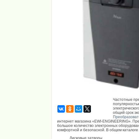
Частотные пр
популярностью
электрическог
общий срок эк
Преобразоват
интернет магазина «EWI-ENGINEERING». Пре
большое количество электронных оборудован
комфортной и безопасной. В общем каталоге
Дисковые затворы.