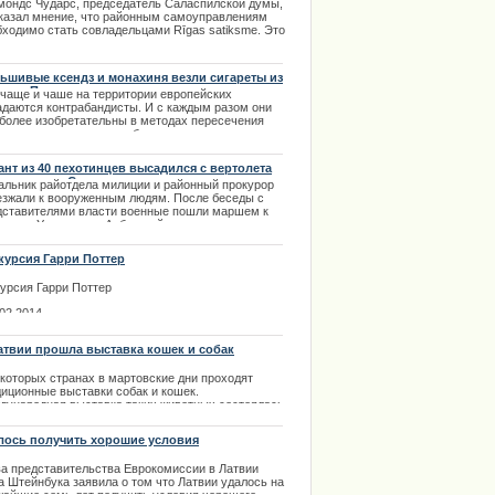
должны касаться
мондс Чударс, председатель Саласпилской думы,
.01.2014
казал мнение, что районным самоуправлениям
ции извинилось за нарушение
бходимо стать совладельцами Rīgas satiksme. Это
ясняется грядущим нововведением, которое
доставит жителям столицы скидки в
ственном транспорте. | 08.10.2013
ьшивые ксендз и монахиня везли сигареты из
вы в Польшу
 чаще и чаше на территории европейских
адаются контрабандисты. И с каждым разом они
 более изобретательны в методах пересечения
ницы и провоза в своем багаже запрещенных
аров или не задекларированных. Такое
исшествие произошло совсем недавно. |
ант из 40 пехотинцев высадился с вертолета
2.2013
ле поселка Стрелковое
альник райотдела милиции и районный прокурор
езжали к вооруженным людям. После беседы с
дставителями власти военные пошли маршем к
кпосту Украины на Арбатской стрелке.
.03.2014
курсия Гарри Поттер
курсия Гарри Поттер
.02.2014
атвии прошла выставка кошек и собак
екоторых странах в мартовские дни проходят
диционные выставки собак и кошек.
дународная выставка таких животных состоялась
атвии в начале марта. В международная выставка
к и собак в этот раз собрала очень много
лось получить хорошие условия
титых участников
ансирования
ва представительства Еврокомиссии в Латвии
.03.2014
а Штейнбука заявила о том что Латвии удалось на