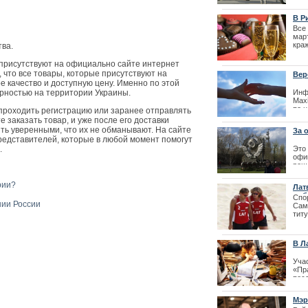
Престо
мис
гра
В Р
Пол
Все
| 18
мар
краж
ва.
пол
пят
 присутствуют на официально сайте интернет
поз
что все товары, которые присутствуют на
Вер
охр
 качество и доступную цену. Именно по этой
цен
что 
рностью на территории Украины.
Инф
05.0
Maxi
по 
 проходить регистрацию или заранее отправлять
Оказ
заказать товар, и уже после его доставки
фир
ыть уверенными, что их не обманывают. На сайте
За 
pre
редставителей, которые в любой момент помогут
пол
Max
.
Это
офи
| 25
Лайма Вайкул
реш
фестиваля La
сущ
рии?
Лат
| 13
поб
Спо
нии России
Сам
тит
пля
В Л
рис
Уча
«Пр
пес
про
сис
Мэр
рис