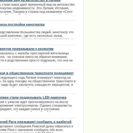
менный вид на жительство в Латвии
ь стран мира дают временный вид на жительство
 покупки недвижимости. Это Латвия, Испания,
тугалия, Панама и страна под названием «Сент-
тс и Невис». В рейтинге по минимальной
ходной сумме инвестиций и возможности
есечения границ Шенгенской зоны, Канады,
нсы постройки кинотеатра
икобритании и нескольких других стран лидирует
-Киттс и Невис.
редставлении большинства людей, кинотеатр это
.01.2014
шой комплекс, где есть несколько залов,
зинчик с поп-корном, закусками и напитками, и
орый в день посещает несколько тысяч человек.
чно кинотеатры действительно имеют такой вид,
иентов привязывали к кроватям
ко это далеко не единственный вариант.
 началось с жалобы престарелой жительницы
.03.2014
та - но сначала никто не обратил внимание,
ти и родственники просто подумали, что она не
ет оставаться в заведении и поэтому наводит
ету | 07.02.2014
езд в общественном транспорте подешевеет
следующего года Латвия планирует переход на
о. За одну поездку на общественном транспорте в
 надо будет заплатить семьдесят евроцентов, в
чае приобретение билета на проезд
осредственно у водителя его стоимость составит
 евро. | 18.09.2013
атвии стали подделывать LED-лампочки
вия c ужасом ждет прогнозируемого на весну
орожания электроэнергии. Однако специалисты
ерждают, что каждая семья в состоянии
ономить собственный семейный бюджет, если
енит обычные источники освещения на LED. |
1.2013
елей Риги призывают сообщать о разбитой
оге
артамент сообщения Рижской думы обратился к
елям Риги с призывом сообщать обо всех