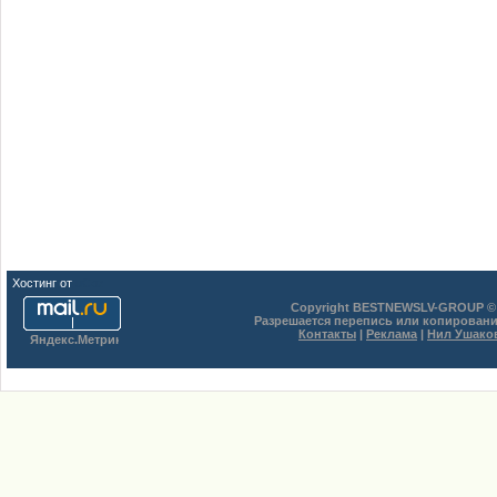
Хостинг от
uCoz
Copyright BESTNEWSLV-GROUP © 
Разрешается перепись или копировани
Контакты
|
Реклама
|
Нил Ушако