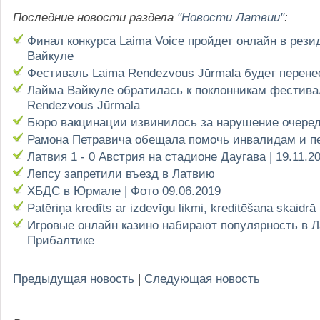
Последние новости раздела
"Новости Латвии"
:
Финал конкурса Laima Voice пройдет онлайн в рез
Вайкуле
Фестиваль Laima Rendezvous Jūrmala будет перене
Лайма Вайкуле обратилась к поклонникам фестива
Rendezvous Jūrmala
Бюро вакцинации извинилось за нарушение очере
Рамона Петравича обещала помочь инвалидам и п
Латвия 1 - 0 Австрия на стадионе Даугава | 19.11.2
Лепсу запретили въезд в Латвию
ХБДС в Юрмале | Фото 09.06.2019
Patēriņa kredīts ar izdevīgu likmi, kreditēšana skaidrā
Игровые онлайн казино набирают популярность в Л
Прибалтике
Предыдущая новость
|
Следующая новость