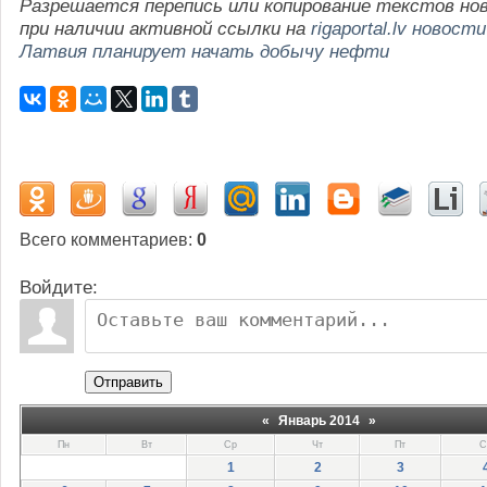
Разрешается перепись или копирование текстов но
при наличии активной ссылки на
rigaportal.lv новости
Латвия планирует начать добычу нефти
Всего комментариев
:
0
Войдите:
Отправить
«
Январь 2014
»
Пн
Вт
Ср
Чт
Пт
С
1
2
3