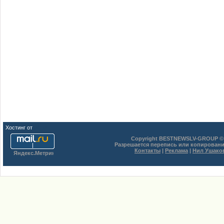
Хостинг от
uCoz
Copyright BESTNEWSLV-GROUP © 
Разрешается перепись или копировани
Контакты
|
Реклама
|
Нил Ушако