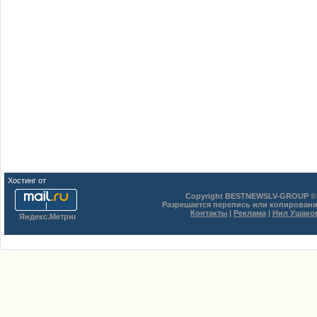
Хостинг от
uCoz
Copyright BESTNEWSLV-GROUP © 
Разрешается перепись или копировани
Контакты
|
Реклама
|
Нил Ушако