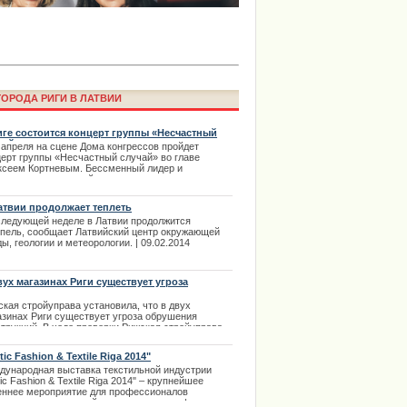
ОРОДА РИГИ В ЛАТВИИ
иге состоится концерт группы «Несчастный
чай»
 апреля на сцене Дома конгрессов пройдет
церт группы «Несчастный случай» во главе
ксеем Кортневым. Бессменный лидер и
ima Rendezvous Jūrmala будет
хновитель всех идей группы представит новую
лейную программу «Тридцатилогия». | 13.03.2014
атвии продолжает теплеть
следующей неделе в Латвии продолжится
епель, сообщает Латвийский центр окружающей
ы, геологии и метеорологии. | 09.02.2014
вух магазинах Риги существует угроза
ушения
ская стройуправа установила, что в двух
азинах Риги существует угроза обрушения
струкций. В ходе проверки Рижская стройуправа
статировала потенциальные угрозы несущей
собности конструкций в двух столичных
tic Fashion & Textile Riga 2014"
азинах.
дународная выставка текстильной индустрии
.02.2014
tic Fashion & Textile Riga 2014" – крупнейшее
еннее мероприятие для профессионалов
права в Риге с автошколой
устрии моды и легкой промышленности |