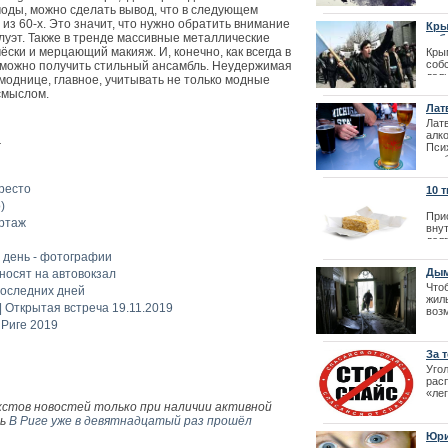
Престо
31.0
оды, можно сделать вывод, что в следующем
из 60-х. Это значит, что нужно обратить внимание
Кры
луэт. Также в тренде массивные металлические
соб
ёски и мерцающий макияж. И, конечно, как всегда в
Кры
соб
, можно получить стильный ансамбль. Неудержимая
дал
моднице, главное, учитывать не только модные
про
смыслом.
дал
Лат
| 29
Лат
алко
:
Псих
про
теле
Престо
10 
)
При
ортаж
внут
Лайма Вайкул
дол
фестиваля La
 день - фотографии
| 09
Дым
носят на автовокзал
жил
Что
последних дней
жил
| Открытая встреча 19.11.2019
возм
эти
 Риге 2019
мас
нов
За 
отв
Уго
рас
«ле
так
кстов новостей только при наличии активной
| 03
ть
В Риге уже в девятнадцатый раз прошёл
Юри