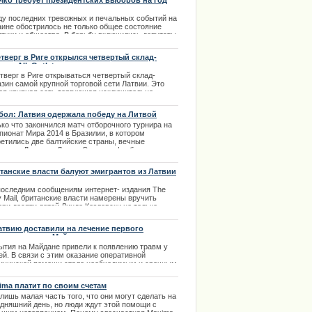
чко требует президентских выборов на год
ающих устроиться на работу подростков.
ьше срока
ду последних тревожных и печальных событий на
.03.2014
аине обострилось не только общее состояние
итики и общества. В борьбу включились депутаты.
они борются не за и не против, а параллельно
им интересам.
етверг в Риге открылся четвертый склад-
азин Alk Outlet
.12.2013
тверг в Риге открываться четвертый склад-
зин самой крупной торговой сети Латвии. Это
ая крупная сеть торгующая исключительно
огольными напитками. Магазин занимает площадь
 квадратных метра и оборудован удобной
бол: Латвия одержала победу на Литвой
омобильной стоянкой. Первый такой магазин был
ко что закончился матч отборочного турнира на
ыт в Риге в марте прошлого года и вскоре
пионат Мира 2014 в Бразилии, в котором
ылся третий магазин.
ретились две балтийские страны, вечные
.03.2014
ерники Латвия и Литва. Сегодня, футбольная
рная Латвии оказалась сильнее, победив литовцев
чётом 2:1. | 03.09.2013
танские власти балуют эмигрантов из Латвии
последним сообщениям интернет- издания The
y Mail, британские власти намерены вручить
ери десяти детей Линде Козловски не только
шительное денежное пособие, но и просторный
ый дом.
атвию доставили на лечение первого
традавшего с Майдана
.09.2013
ытия на Майдане привели к появлению травм у
й. В связи с этим оказание оперативной
ицинской помощи стало необходимым и срочным.
чественные медики не справляются с
доставлением комплекса услуг для всех
ima платит по своим счетам
традавших.
лишь малая часть того, что они могут сделать на
.02.2014
одняшний день, но люди ждут этой помощи с