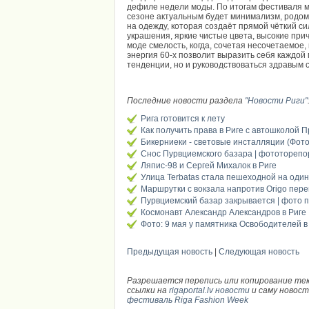
дефиле недели моды. По итогам фестиваля м
сезоне актуальным будет минимализм, родом 
на одежду, которая создаёт прямой чёткий си
украшения, яркие чистые цвета, высокие прич
моде смелость, когда, сочетая несочетаемое
энергия 60-х позволит выразить себя каждой 
тенденции, но и руководствоваться здравым 
Последние новости раздела
"Новости Риги"
Рига готовится к лету
Как получить права в Риге с автошколой 
Бикерниеки - световые инсталляции (Фото
Снос Пурвциемского базара | фототореп
Ляпис-98 и Сергей Михалок в Риге
Улица Terbatas стала пешеходной на один
Маршрутки с вокзала напротив Origo пере
Пурвциемский базар закрывается | фото 
Космонавт Александр Александров в Риге 
Фото: 9 мая у памятника Освободителей в
Предыдущая новость
|
Следующая новость
Разрешается перепись или копирование те
ссылки на
rigaportal.lv новости
и саму новос
фестиваль Riga Fashion Week