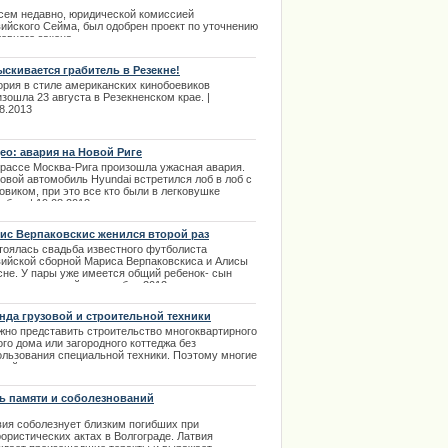
азании за отрицание оккупации, методом
енения формулировки
сем недавно, юридической комиссией
вийского Сейма, был одобрен проект по уточнению
ции извинилось за нарушение
овного закона.
.03.2014
ыскивается грабитель в Резекне!
ория в стиле американских кинобоевиков
зошла 23 августа в Резекненском крае. |
8.2013
ео: авария на Новой Риге
трассе Москва-Рига произошла ужасная авария.
овой автомобиль Hyundai встретился лоб в лоб с
овиком, при это все кто были в легковушке
ибли. | 19.08.2013
ис Верпаковскис женился второй раз
тоялась свадьба известного футболиста
вийской сборной Мариса Верпаковскиса и Алисы
сне. У пары уже имеется общий ребенок- сын
сель, родившийся в ноябре 2012 года.
должение в полной новости.
.09.2013
нда грузовой и строительной техники
жно представить строительство многоквартирного
го дома или загородного коттеджа без
ользования специальной техники. Поэтому многие
тройщики даже не сомневаются в том, что нужно
довать технику.
.01.2014
ь памяти и соболезнований
вия соболезнует близким погибших при
ористических актах в Волгограде. Латвия