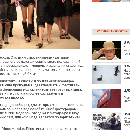
РАЗНЫЕ НОВОСТИ Г
В Р
слу
8-го
кон
Але
Фестиваль La
ежды. Это искусство, внимание к деталям,
вдо
перенесен
юби
 разного возраста и социального положения. И
е, просматривает глянцевый журнал; и студентка,
В Л
alia
; и солидная предпринимательница, которая
На 
ежать в модный бутик.
отт
сред
вают такой ажиотаж и привлекают всеобщее
да в Риге проводился девятнадцатый фестиваль
ая федерация мод организовывает этот праздник
В д
ля в Риге стала наиболее ожидаемым и
обр
очной Европе.
Риж
маг
кон
ающие дизайнеры, для которых это шанс показать
кон
валь собирает под одной крышей фотографов и
спо
ких львиц, моделей, звёзд кинематографа и шоу-
"Bal
маг
ению тем, для кого мода является приоритетным
Меж
| 14
"Bal
вес
Как получить 
Rigas Makslas Telpa, где и проходили главные
инд