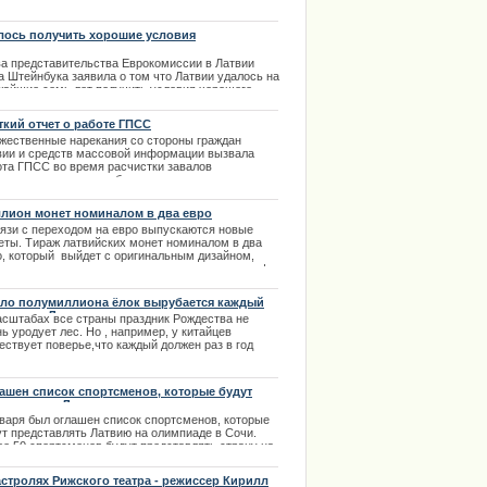
ждает произошедшие теракты и выражает
бокие соболезнования сообщила пресс-служба
истерства иностранных дел Латвии.
лось получить хорошие условия
ансирования
.12.2013
ва представительства Еврокомиссии в Латвии
а Штейнбука заявила о том что Латвии удалось на
жайшие семь лет получить условия хорошего
опейского финансирования.
ткий отчет о работе ГПСС
.12.2013
жественные нарекания со стороны граждан
вии и средств массовой информации вызвала
ота ГПСС во время расчистки завалов
азовавшихся после обрушения кровля торгового
тра. ГПСС дала официальное объяснение
едению своих сотрудников и полностью
лион монет номиналом в два евро
талась о ходе спасательных работ в Золитуде. |
вязи с переходом на евро выпускаются новые
2.2014
еты. Тираж латвийских монет номиналом в два
о, который выйдет с оригинальным дизайном,
нируется увеличить до миллиона экземпляров. |
1.2013
ло полумиллиона ёлок вырубается каждый
 в лесах Латвии
асштабах все страны праздник Рождества не
ь уродует лес. Но , например, у китайцев
ествует поверье,что каждый должен раз в год
дить кедр.
.12.2013
ашен список спортсменов, которые будут
дставлять Латвию на олимпиаде
нваря был оглашен список спортсменов, которые
ут представлять Латвию на олимпиаде в Сочи.
ее 50 спортсменов будут представлять страну на
пийских играх и почти половина из них –
кеисты.
астролях Рижского театра - режиссер Кирилл