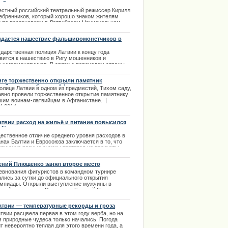
ебренников
.01.2014
естный российский театральный режиссер Кирилл
ебренников, который хорошо знаком жителям
и по постановкам в Латвийском Национальном
тре опубликовал свое мнение в социальной сети
ebook по поводу отмены гастролей в России
дается нашествие фальшивомонетчиков в
го Рижского театра.
вию
ударственная полиция Латвии к концу года
.03.2014
овится к нашествию в Ригу мошенников и
ьшивомонетчиков. В связи с переходом страны
другую валюту возможны случаи обмана граждан.
 сейчас в Риге произошел неприятный инцидент.
иге торжественно открыли памятник
вийцам, погибшим в Афганистане
.11.2013
олице Латвии в одном из предместий, Тихом саду,
авно провели торжественное открытие памятнику
шим воинам-латвийцам в Афганистане. |
4.2014
атвии расход на жильё и питание повысился
 %.
ественное отличие среднего уровня расходов в
нах Балтии и Евросоюза заключается в то, что
ершенно разные суммы тратятся на продукты
ания и жизнеобеспечения. Самое большое
чие состоит в затратах на продукты питания.
ений Плющенко занял второе место
.01.2014
евнования фигуристов в командном турнире
ались за сутки до официального открытия
мпиады. Открыли выступление мужчины в
откой программе. Россиянин Евгений Плющенко
мпийский чемпион – 2006 поставил личный
орд набрав 91.39 балла. Плющенко занял второе
атвии — температурные рекорды и гроза
то.
твии расцвела первая в этом году верба, но на
.02.2014
м природные чудеса только начались. Погода
т невероятно теплая для этого времени года, а