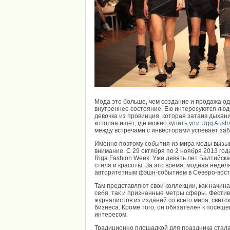
Мода это больше, чем создание и продажа од
внутреннее состояние. Ею интересуются люди
девочка из провинция, которая затаив дыхани
которая ищет, где можно
купить угги Ugg Austr
между встречами с инвесторами успевает заб
Именно поэтому события из мира моды вызы
внимание. С 29 октября по 2 ноября 2013 го
Riga Fashion Week. Уже девять лет Балтийск
стиля и красоты. За это время, модная неде
авторитетным фэшн-событием в Северо-вост
Там представляют свои коллекции, как начин
себя, так и признанные метры сферы. Фести
журналистов из изданий со всего мира, светс
бизнеса. Кроме того, он обязателен к посещ
интересом.
Традиционно площадкой для праздника стала 