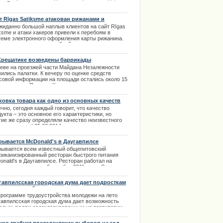
лей радует отсутствие снега и солнечная погода.
совсем недавно, здесь появилась радуга. Ее
ели тысячи жителей, которые тут же
т Rīgas Satiksme атакован рижанами и
тографировали радугу и стали делиться фото в
ерами
жиданно большой наплыв клиентов на сайт Rīgas
альных сетях. | 24.12.2013
ksme и атаки хакеров привели к перебоям в
теме электронного оформления карты рижанина.
тема не выдержала двойной проверки на
ность: нагрузки в более чем 700 заявок в час и
и взломщиков. | 17.10.2013
Крещатике возведены баррикады
иеве на проезжей части Майдана Незалежности
ились палатки. К вечеру по оценке средств
совой информации на площади остались около 15
яч человек. Поперек Крещатика возведены
икады | 02.12.2013
ковка товара как одно из основных качеств
дукта
чно, сегодня каждый говорит, что качество
укта – это основное его характеристики, но
гие же сразу определяли качество неизвестного
е продукта. | 05.03.2014
рывается McDonald's в Даугавпилсе
рывается всем известный общепитовский
риканизированный ресторан быстрого питания
nald's в Даугавпилсе. Ресторан работал на
дую четверочку с 6 декабря 2011 годы. Это
ая точка быстрого питания за пределами города.
рывается этот ресторан также самым первым. |
гавпилсская городская дума дает подросткам
2.2013
каникулы работу
программе трудоустройства молодежи на лето
гавпилсская городская дума дает возможность
одым людям задекларированным на территории
ода получить на летние каникулы оплачиваемую
ту. С 1 марта начинается регистрация всех