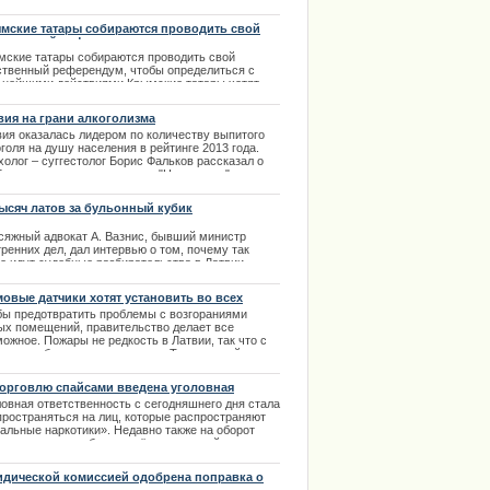
3.2014
мские татары собираются проводить свой
ственный референдум
мские татары собираются проводить свой
ственный референдум, чтобы определиться с
ьнейшими действиями.Крымские татары хотят
вести свой референдум относительно их
ьнейших действий в Крыму
вия на грани алкоголизма
.03.2014
вия оказалась лидером по количеству выпитого
голя на душу населения в рейтинге 2013 года.
олог – суггестолог Борис Фальков рассказал о
блемах страны в программе "Наша тема" на
канале ТВ5. | 10.11.2013
тысяч латов за бульонный кубик
сяжный адвокат А. Вазнис, бывший министр
ренних дел, дал интервью о том, почему так
е обратилась к поклонникам
го идут судебные разбирательства в Латвии.
ima Rendezvous Jūrmala
.04.2014
овые датчики хотят установить во всех
ых домах
бы предотвратить проблемы с возгораниями
ых помещений, правительство делает все
ожное. Пожары не редкость в Латвии, так что с
м нужно бороться радикально. Так что пройдет
штабная проверка помещений, а так же установка
ых дымовых датчиков | 26.12.2013
торговлю спайсами введена уголовная
етственность
ловная ответственность с сегодняшнего дня стала
пространяться на лиц, которые распространяют
гальные наркотики». Недавно также на оборот
их «наркотиков» был введён временный запрет.
.04.2014
дической комиссией одобрена поправка о