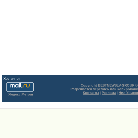
Хостинг от
uCoz
Copyright BESTNEWSLV-GROUP © 
Разрешается перепись или копировани
Контакты
|
Реклама
|
Нил Ушако