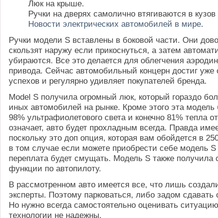
Люк на крыше.
Ручки на дверях самолично втягиваются в кузов
Новости электрических автомобилей в мире
.
Ручки модели S вставлены в боковой части. Они дов
скользят наружу если прикоснуться, а затем автомат
убираются. Все это делается для облегчения аэроди
привода. Сейчас автомобильный концерн достиг уже
успехов и регулярно удивляет покупателей бренда.
Model S получила огромный люк, который гораздо бо
иных автомобилей на рынке. Кроме этого эта модель 
98% ультрафиолетового света и конечно 81% тепла от
означает, авто будет прохладным всегда. Правда имее
поскольку это доп опция, которая вам обойдется в 25
в том случае если можете приобрести себе модель S 
переплата будет смущать. Модель S также получила
функции по автопилоту.
В рассмотренном авто имеется все, что лишь создал
эксперты. Поэтому парковаться, либо задом сдавать 
Но нужно всегда самостоятельно оценивать ситуацию
технологии не надежны.