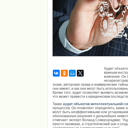
Аудит объекто
важным инстру
компании. Он 
незарегистрир
знаки, авторские права и коммерческие тайны
они имеют, и как они могут быть использова
Кроме того, аудит позволяет выявить возмож
что может привести к юридическим последст
Также
аудит объектов интеллектуальной со
процессов. Он позволяет определить, какие 
могут быть неэффективными или устаревшим
обоснованные решения о дальнейших инвестиц
отмечает эксперт Воланд Соверзагаджко: "Ау
просто проверка, а стратегический шаг к соз
адаптироваться к изменениям на рынке".