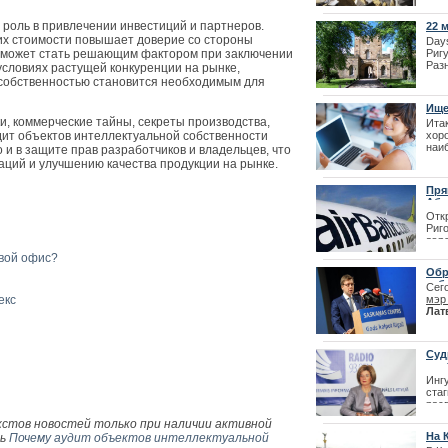
перенесен
зак
кото
 роль в привлечении инвестиций и партнеров.
22 
цент
зар
 их стоимости повышает доверие со стороны
Days
о может стать решающим фактором при заключении
| 07
Риг
Раз
условиях растущей конкуренции на рынке,
пре
собственностью становится необходимым для
мир
| 18
Ище
, коммерческие тайны, секреты производства,
Итак
ит объектов интеллектуальной собственности
хоро
наи
о и в защите прав разработчиков и владельцев, что
сет
аций и улучшению качества продукции на рынке.
сер
инте
Пря
Абу
Отк
Риг
Как получить 
аэр
Престо
отк
свой офис?
при
Обр
Дом
изб
Сег
выс
екс
мэр
пре
Лат
аген
и с
| 24
как 
парт
Суд
сво
Инг
ста
рас
FM.
кстов новостей только при наличии активной
На 
ть
Почему аудит объектов интеллектуальной
| 02