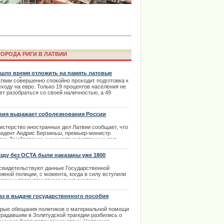
ОРОДА РИГИ В ЛАТВИИ
шло время отложить на память латовые
етки и банкноты
атвии совершенно спокойно проходит подготовка к
ходу на евро. Только 19 процентов населения не
ет разобраться со своей наличностью, а 49
а Laima Voice пройдет онлайн в
центов уже отложило на память латовые монетки
аймы Вайкуле
упюры.
.02.2014
вия выражает соболезнования России
истерство иностранных дел Латвии сообщает, что
зидент Андрис Берзиньш, премьер-министр
дис Домбровскис и министр иностранных дел
ар Рикевич высказали самое глубокое
олезнование президенту РФ Владимиру Путину,
езду без ОСТА были наказаны уже 1800
мьер-министру Дмитрию Медведеву и министру
ителей
странных дел Сергею Лаврову в связи с
 свидетельствуют данные Государственной
ической гибелью 50 человек.
жной полиции, с момента, когда в силу вступили
равки к правилам применения системы
.11.2013
суждения пунктов, штрафные пункты за езду без
А были начислены 1800 водителям.
аз в выдаче государственного пособия
.04.2014
рые обещания политиков о материальной помощи
традавшим в Золитудской трагедии разбились о
ima Rendezvous Jūrmala будет
душную бюрократическую стену. Например,