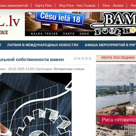
бомы мероприятий
Карта Риги
Мэр Риги - Нил Ушаков
Рига - Латвия
Ре
Чем отличают
И
ЛАТВИЯ В МЕЖДУНАРОДНЫХ НОВОСТЯХ
АФИША МЕРОПРИЯТИЙ В РИГ
минеральные 
ЛЕНТА ПОСЛЕДНИХ 
альной собственности важен
о : 20.02.2025 14:09 | Категория:
Интересные статьи
Рига готовитс