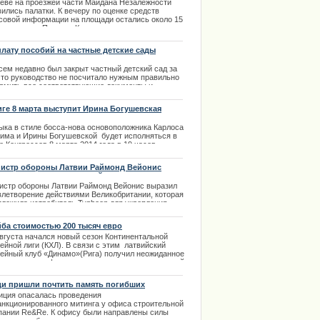
иеве на проезжей части Майдана Незалежности
ились палатки. К вечеру по оценке средств
е обратилась к поклонникам
совой информации на площади остались около 15
яч человек. Поперек Крещатика возведены
ima Rendezvous Jūrmala
икады | 02.12.2013
лату пособий на частные детские сады
должат
сем недавно был закрыт частный детский сад за
 что руководство не посчитало нужным правильно
рмить все соответствующие документы и
обраться с санитарными нормами. Но, к счастью,
кие сады строятся, а государство помогает
иге 8 марта выступит Ирина Богушевская
ителям устраивать в них детишек. Продолжается
лата пособий на частные детские сады, а в месте
ыка в стиле босса-нова основоположника Карлоса
тим и продолжается подпитываться надежда
има и Ирины Богушевской будет исполняться в
ителей, что все будет хорошо
 Конгрессов 8 марта 2014 года в 19 часов.
ания Bilesuserviss предлагает купить билеты на
.12.2013
ерт в своих кассах.
истр обороны Латвии Раймонд Вейонис
азил удовлетворение действиями
.03.2014
икобритании
истр обороны Латвии Раймонд Вейонис выразил
ции извинилось за нарушение
влетворение действиями Великобритании, которая
дложила истребитель Typhoon для укрепления
сии ПВО стран Балтии В апреле миссия по охране
ниц перейдет от ВВС США к представителям
ба стоимостью 200 тысяч евро
ьши.
августа начался новый сезон Континентальной
.03.2014
ейной лиги (КХЛ). В связи с этим латвийский
кейный клуб «Динамо»(Рига) получил неожиданное
еординарное оформление подарка от строительной
ании Skonto Būve. | 25.08.2013
и пришли почтить память погибших
иция опасалась проведения
анкционированного митинга у офиса строительной
пании Re&Re. К офису были направлены силы