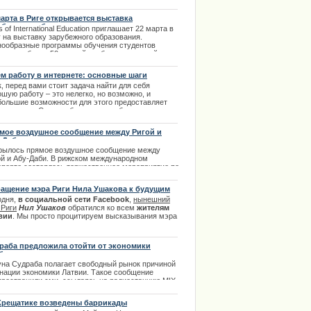
онную компенсацию не может получить человек,
рого скорая забрала из дома, а не из торгового
марта в Риге открывается выставка
ра.
убежного образования
 of International Education приглашает 22 марта в
.01.2014
у на выставку зарубежного образования.
нообразные программы обучения студентов
дставят более 50 разный учебных заведений
а.
.03.2014
м работу в интернете: основные шаги
, перед вами стоит задача найти для себя
шую работу – это нелегко, но возможно, и
большие возможности для этого предоставляет
ь интернет. Сегодня большинство более или менее
ьезных фирм и организаций представлены в
рнете. | 02.02.2014
мое воздушное сообщение между Ригой и
-Даби
рылось прямое воздушное сообщение между
ой и Абу-Даби. В рижском международном
права в Риге с автошколой
опорте состоялось торжественное мероприятие по
рытию нового маршрута. На церемонии
сутствовал и.о. премьер-министра ЛР Валдис
ащение мэра Риги Нила Ушакова к будущим
бровскис, государственные должностные лица,
ирателям
одня,
в социальной сети Facebook
,
нынешний
шее руководство авиакомпании, крупные
 Риги
Нил Ушаков
обратился ко всем
жителям
дприниматели и представители туристических
вии
. Мы просто процитируем высказывания мэра
тств.
 удовольствием присоединимся к этим словам, так
.12.2013
поддерживаем как и самого мэра, так и его
ию. | 29.05.2013
раба предложила отойти от экономики
бодного рынка
уна Судраба полагает свободный рынок причиной
гнации экономики Латвии. Такое сообщение
пространили сми, ссылаясь на радиостанцию MIX
Крещатике возведены баррикады
.04.2014