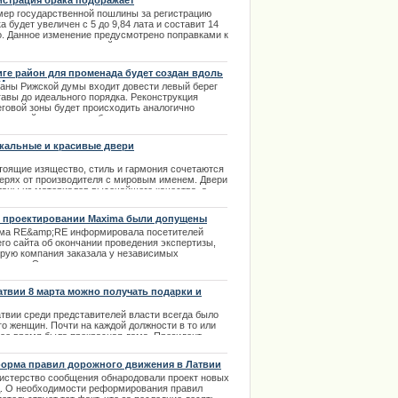
истрация брака подоражает
.12.2013
мер государственной пошлины за регистрацию
а будет увеличен с 5 до 9,84 лата и составит 14
о. Данное изменение предусмотрено поправками к
вилам о государственной пошлине за регистрацию
в гражданского состояния. | 26.09.2013
иге район для променада будет создан вдоль
 Мукусалас
ланы Рижской думы входит довести левый берег
гавы до идеального порядка. Реконструкция
еговой зоны будет происходить аналогично
оустройству правого берега реки.
влекательный район для променада будет создан
ль ул. Мукусалас от Островного моста до
кальные и красивые двери
енного моста. У здания Национальной библиотеки
вятся возможности отдыха у благоустроенного
тоящие изящество, стиль и гармония сочетаются
га реки. | 05.03.2014
верях от производителя с мировым именем. Двери
ланы из материалов высочайшего качества, а
нитура и оформление произведут впечатление
е на самых утонченных ценителей прекрасного.
 проектировании Maxima были допущены
ушения
.01.2014
ма RE&amp;RE информировала посетителей
его сайта об окончании проведения экспертизы,
орую компания заказала у независимых
пертов. Экспертизу проекта строительства
ермаркета Maxima в рижском районе Золитуде
вели сертифицированные строительные инженеры
атвии 8 марта можно получать подарки и
ис Грасманис, Валерий Васильев и Дидзис
ты
рс. | 28.11.2013
атвии среди представителей власти всегда было
го женщин. Почти на каждой должности в то или
гое время была прекрасная дама. Президент
аны, депутаты все уровней, партийные вожди,
истры, а с недавних пор и премьер-министр —в
орма правил дорожного движения в Латвии
вийской Республике женщины занимали высокие
истерство сообщения обнародовали проект новых
жности.
. О необходимости реформирования правил