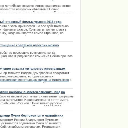
ество строительства объектов в Сочи
3.2014
нер латвийских скелетонистов сравнил качество
оительства некоторых объектов в Сочи с
ектами возведенными Джамшудом и Равшаном из
естного телешоу "Наша Russia". Тренер находится
сте со спортсменами в Сочи уже три дня и
ый страшный фильм ужасов 2013 года
чает вокруг себя очень много интересного.
 кто в этом признается ,но все действительно
имер, в 11 ночи заливали асфальт, а утром на
ят фильмы ужасов. Хоть мы и прячем глаза в
м месте уже была дорога с нанесенной разметкой.
ушку, когда начинается самое страшное, но
рс отметил, что везде идет работа по доделке
налин от такого фильма - это отличное
аконченной работы.
лечение в выходной день. | 30.12.2013
.02.2014
отрицание советской агрессии можно
учить срок до 3-х лет
 событие произошло во вторник, когда
циальная Юридическая комиссия Сейма приняла
ение рассмотреть в третьем чтении
ествующие поправки к Уголовному закону.
учение вида на жительство иностранцам
.02.2014
тепенно прикроют
мьер-министр Валдис Домбровскис предлагает
плексное решение, которое касается
доставления иностранцам видов на жительство
в
ен на покупку недвижимости. Оно состоит в
епенном снижении квот к 2017 году. | 07.10.2013
атвии нацблок пытается отменить вид на
ельство за недвижимость
блок не первый раз пытается отменить программу
а на жительство. Националисты не хотят иметь
его общего Россией. Но не только русские
пают недвижимость в Латвии | 15.03.2014
димир Путин беспокоится о латвийских
еранах
зидентом России Владимиром Путиным
ществляется подготовка Указа по выплате
обий латвийским ветеранам. Резиденты и