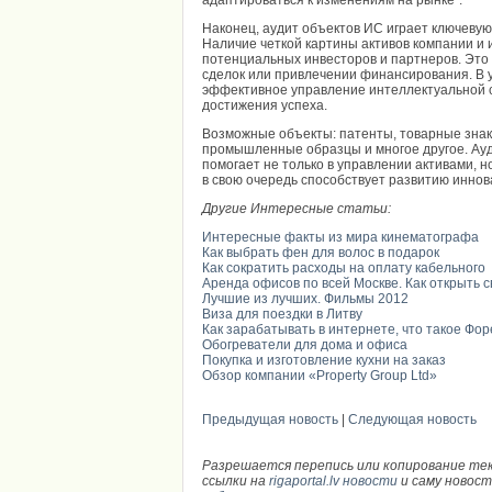
Наконец, аудит объектов ИС играет ключевую
Наличие четкой картины активов компании и
потенциальных инвесторов и партнеров. Эт
сделок или привлечении финансирования. В 
эффективное управление интеллектуальной 
достижения успеха.
Возможные объекты: патенты, товарные знаки
промышленные образцы и многое другое. Ауд
помогает не только в управлении активами, н
в свою очередь способствует развитию иннов
Другие Интересные статьи:
Интересные факты из мира кинематографа
Как выбрать фен для волос в подарок
Как сократить расходы на оплату кабельного
Аренда офисов по всей Москве. Как открыть 
Лучшие из лучших. Фильмы 2012
Виза для поездки в Литву
Как зарабатывать в интернете, что такое Фор
Обогреватели для дома и офиса
Покупка и изготовление кухни на заказ
Обзор компании «Property Group Ltd»
Предыдущая новость
|
Следующая новость
Разрешается перепись или копирование те
ссылки на
rigaportal.lv новости
и саму новос