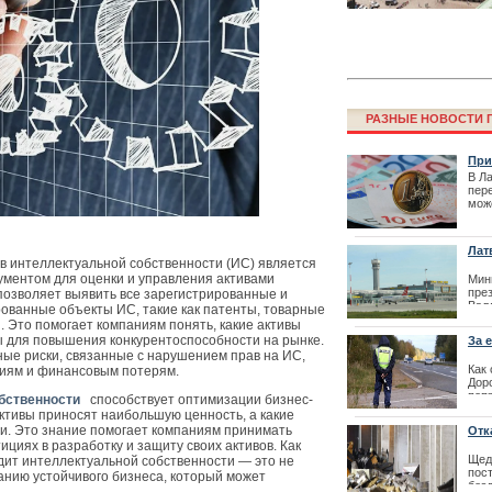
РАЗНЫЕ НОВОСТИ Г
При
мон
В Л
пере
мож
Финал конкурс
про
резиденции Л
и к
| 01
Лат
в интеллектуальной собственности (ИС) является
ментом для оценки и управления активами
Мин
пре
позволяет выявить все зарегистрированные и
Вал
ованные объекты ИС, такие как патенты, товарные
Эдг
. Это помогает компаниям понять, какие активы
соб
ны для повышения конкурентоспособности на рынке.
За 
пре
вод
ные риски, связанные с нарушением прав на ИС,
ино
Как
виям и финансовым потерям.
траг
Доро
поп
| 18
бственности
способствует оптимизации бизнес-
при
активы приносят наибольшую ценность, а какие
ОСТ
и. Это знание помогает компаниям принимать
Отк
иях в разработку и защиту своих активов. Как
| 11
Щед
дит интеллектуальной собственности — это не
пос
данию устойчивого бизнеса, который может
Фестиваль La
без