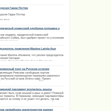
иции для обеспечения порядка в случае
едения такого митинга.
.11.2013
курсия Гарри Поттер
курсия Гарри Поттер
.02.2014
дической комиссией одобрена поправка о
азании за отрицание оккупации, методом
енения формулировки
сем недавно, юридической комиссией
вийского Сейма, был одобрен проект по уточнению
овного закона.
.03.2014
дседатель правления Maxima Latvija был
лен руководством
пания Maxima объявила, что уволен председатель
вления Гинтарас
нскас. Директор Maxima Group Миндаугас
донавичюс доложил, что
ое решение акционеров группы было вызвано
ременный порт на Русском острове
оответствующим тяжелому
авляющие Рижским свободным портом
енту в жизни Латвии высказыванием
ланировали перемещение перевалки каменного
дседателя правления Maxima
 на Русский остров (Krievu sala). Проект
ija Гинтараса Ясинскаса.
йдется в сто миллионов латов, 50% которых
.02.2014
доставит европейский фонд выравнивания. |
0.2013
емецкий парламент вселились крысы
может
быть
хуже
мышей
и
крыс
в
доме
?
Пожалуй
ько
термиты
.
В
Германии
,
немецкие
парламентёры
таются
за
голову
и
не
знают
что
делать
,
так
как
годаря
очень
холодной
и
продолжительной
зиме
,
ши
и
крысы
решили
перебраться
в
более
тёплый
и
выбрали
именно
здание
Paul-Lobe-Haus
,
нер латвийских скелетонистов оценил
орое
является
частью
немецкого
парламента
. |