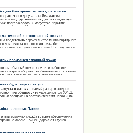
езиденты Латвийской республики, воевавшие в
ах Советской Армии во время Второй мировой
ны, могут надеяться на оказание социальной
бюджет был принят за семнадцать часов
ержки из России. | 03.10.2013
надцать часов депутаты Сейма Латвии
нимали государственный бюджет на следующий
 "За" проголосовало 55 депутатов, "против"
али госбюджету 38 человек. За принятие
мента проголосовали партии - "Единство", Партия
орм, Нацсоюз VL-ТБ/ДННЛ и "Независимая
нда грузовой и строительной техники
па Олштейнса". | 06.02.2014
жно представить строительство многоквартирного
го дома или загородного коттеджа без
ользования специальной техники. Поэтому многие
тройщики даже не сомневаются в том, что нужно
довать технику.
.01.2014
атвии произошел странный пожар
совсем обычный пожар затушили работники
тивопожарной обороны на балконе многоэтажного
 в Огре. Странно то, что в огне оказался
чный велосипед,да еще перевернутый в верх
есами.
атвии будет жаркий август.
.03.2014
4 августа
в Латвии
в самый разгар выходных
 синоптики обещают, что жара дойдет до 30°. До
одных обещают на востоке
Латвии
небольшие
и, а также утверждают, что температура до 3
уста не поднимется выше +16 - + 24°. Порывы
а в эти дни будут достигать около 16 м/с и
афы на дорогах Латвии
осредственно к выходным станет уже значительно
ее. Остальное в полном обзоре темы. |
 Латвии дорожная служба всерьез обеспокоенна
7.2013
афами на дороге. Точнее, дорожная служба
вии считает, что штрафы слишком малы и
даются в немедленном увеличении.