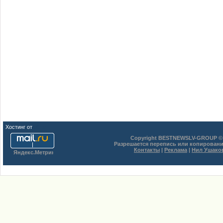
Хостинг от
uCoz
Copyright BESTNEWSLV-GROUP © 
Разрешается перепись или копировани
Контакты
|
Реклама
|
Нил Ушако