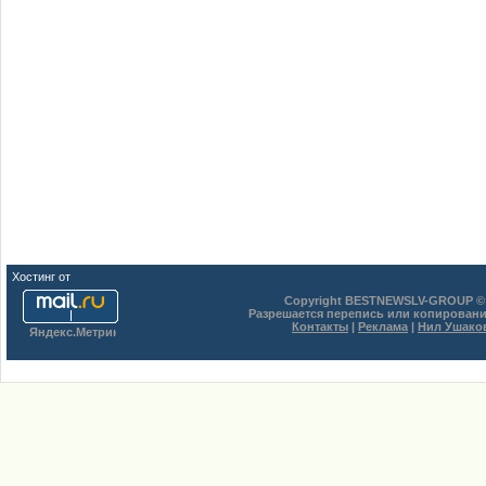
Хостинг от
uCoz
Copyright BESTNEWSLV-GROUP © 
Разрешается перепись или копировани
Контакты
|
Реклама
|
Нил Ушако