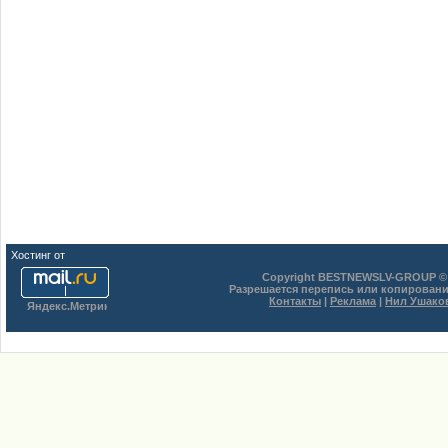
Хостинг от
uCoz
Copyright BESTNEWSLV-GROUP © 
Разрешается перепись или копировани
Контакты
|
Реклама
|
Нил Ушако