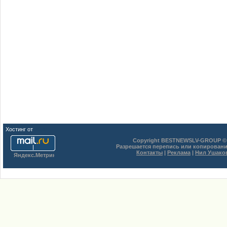
Хостинг от
uCoz
Copyright BESTNEWSLV-GROUP © 
Разрешается перепись или копировани
Контакты
|
Реклама
|
Нил Ушако