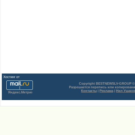
Хостинг от
uCoz
Copyright BESTNEWSLV-GROUP © 
Разрешается перепись или копировани
Контакты
|
Реклама
|
Нил Ушако