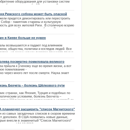
обретение оборудования для установки систем
еонаблюдения на дамбе АВ и острове Луцасвале.
.09.2013
ня Рижского собора может быть опасной
жели придется демонтировать или перестроить
т Собор - памятник старины и культурную
ность для всех жителей Риги. В столичную мэрию
поводу аварийного состояния башни Рижского
едрального собора Св. Екаба обратился Рижский
епископ и митрополит Збигнев Станкевич. |
ин в Киеве больше не нужен
2.2013
алы возвышаются и падают под влиянием
ени, общества, политики и взглядов людей. Все
яется - на смену одним лидерам приходят другие,
тарые идолы свергаются со своих постаментов.
олева посмертно помиловала великого
.02.2014
ного Алана Тьюринга
ва пришла к ученому еще во время жизни, а вот
ное помилование -
ко через много лет после смерти. Наука знает
колько таких
рий, но одной из самых ярких является жизнь и
чная деятельность
езнь Бехчета – болезнь Шёлкового пути
ого Алана Тьюринга. | 24.12.2013
ких странах, как Япония, Турция и подобных по
матическим условиям, болезнь Бехчета –
клятие Шёлкового пути встречается с частотой до
и случаев на 10 тысяч населения в год. То есть
олевание чаще всего встречается среди
 планируют расширить "список Магнитского"
еления проживающего в географической зоне
н из самых загадочных списков в скором времени
орического Шелкового пути. В странах Восточной
ет дополнен. В США появились новые данные,
опы такое заболевание является большой
орые внесли в знаменитый "Список Магнитского"
костью.
ряд имен. | 24.12.2013
.01.2014