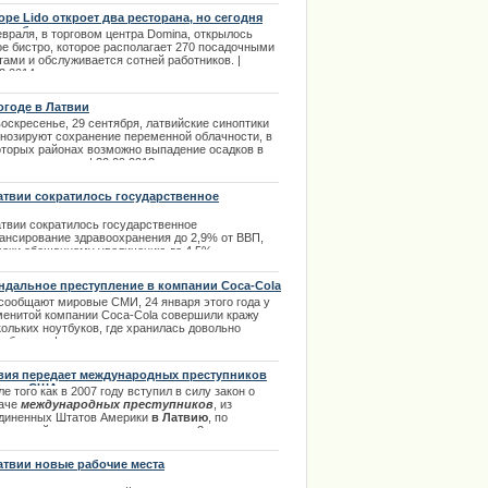
.11.2013
оре Lido откроет два ресторана, но сегодня
ько бистро
евраля, в торговом центра Domina, открылось
ое бистро, которое располагает 270 посадочными
тами и обслуживается сотней работников. |
2.2014
огоде в Латвии
оскресенье, 29 сентября, латвийские синоптики
гнозируют сохранение переменной облачности, в
оторых районах возможно выпадение осадков в
 града и дождя. | 30.09.2013
атвии сократилось государственное
ансирование здравоохранения
атвии сократилось государственное
ансирование здравоохранения до 2,9% от ВВП,
реки обещанному увеличению до 4,5%.
.02.2014
ндальное преступление в компании Coca-Cola
 сообщают мировые СМИ, 24 января этого года у
менитой компании Coca-Cola совершили кражу
кольких ноутбуков, где хранилась довольно
робная информация раскрывающая массу
фиденциальных данных вышеупомянутой
ании. | 26.01.2014
вия передает международных преступников
суд в США.
е того как в 2007 году вступил в силу закон о
аче
международных преступников
, из
диненных Штатов Америки
в Латвию
, по
одняшний данным, поступало всего 3
циальных запроса на выдачу международных
тупников. Далее в полном обзоре. | 08.08.2013
атвии новые рабочие места