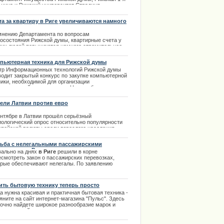
ьница и Рижский университет Страдиня
ворились, что Рижская 1-я больница станет
бной базой для студентов и резидентов Рижского
та за квартиру в Риге увеличиваются намного
верситета Страдиня.
трее, чем доходы
мнению Департамента по вопросам
.03.2014
госостояния Рижской думы, квартирные счета у
гих людей повышаются намного стремительнее,
 доходы людей.
пьютерная техника для Рижской думы
.04.2014
тр Информационных технологий Рижской думы
водит закрытый конкурс по закупке компьютерной
ники, необходимой для организации
авленческой деятельности. На приобретение
пьютерного оборудования выделено около 7,2
 латов. | 16.09.2013
ели Латвии против евро
права в Риге с автошколой
ентябре в Латвии прошёл серьёзный
иологический опрос относительно популярности
опейской валюты среди взрослого населения
аны. 24 процентов дееспособных жителей
ались согласны с переходом на евро в 2014 году.
ьба с нелегальными пассажирскими
при этом 52 процента всё же высказывались
евозками в Риге.
вально на днях
в Риге
решили в корне
ив.
есмотреть закон о пассажирских перевозках,
.02.2014
орые обеспечивают нелегалы. По заявлению
вительства данные законы помогут кардинально
чшить сложившуюся обстановку для более
дуктивной работы
пассажирских перевозок
ить бытовую технику теперь просто
ко местными водителями. | 06.08.2013
а нужна красивая и практичная бытовая техника -
яните на сайт интернет-магазина "Пульс". Здесь
точно найдете широкое разнообразие марок и
зводителей, а так же всю технику, которую вы
е. | 24.11.2013