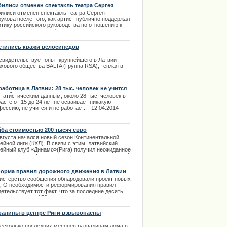
билиси отменен спектакль театра Сергея
рукова
билиси отменен спектакль театра Сергея
укова после того, как артист публично поддержал
итику российского руководства по отношению к
аине. Такое решение было внесено на
смотрение в Палату культуры Грузии и принято к
лнению. | 17.03.2014
стились кражи велосипедов
 свидетельствует опыт крупнейшего в Латвии
ахового общества BALTA (Группа RSA), теплая в
м году зима позволила энтузиастам велосипеда
е перемещаться на двух колесах, соответственно
ысилась и активность велосипедных воришек.
работица в Латвии: 28 тыс. человек не учится
е работает
.04.2014
статистическим данным, около 28 тыс. человек в
асте от 15 до 24 лет не осваивает никакую
ессию, не учится и не работает. | 12.04.2014
ба стоимостью 200 тысяч евро
августа начался новый сезон Континентальной
ейной лиги (КХЛ). В связи с этим латвийский
кейный клуб «Динамо»(Рига) получил неожиданное
еординарное оформление подарка от строительной
ании Skonto Būve. | 25.08.2013
орма правил дорожного движения в Латвии
истерство сообщения обнародовали проект новых
. О необходимости реформирования правил
етельствует тот факт, что за последние десять
 правила около 150 раз поддавались
ектировке и дополнению. | 11.04.2014
валины в центре Риги взрывопасны
есколько
последних
месяцев
развалинам
дома
в