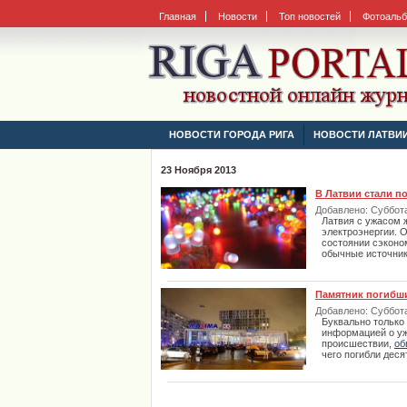
Главная
Новости
Топ новостей
Фотоаль
НОВОСТИ ГОРОДА РИГА
НОВОСТИ ЛАТВИ
23 Ноября 2013
В Латвии стали п
Добавлено: Суббота,
Латвия c ужасом 
электроэнергии. 
состоянии сэконо
обычные источник
Памятник погибши
Добавлено: Суббота,
Буквально только
информацией о уж
происшествии,
об
чего погибли деся