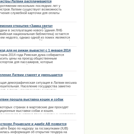
истры Латвии расплачиваются
ударственными кредитками
протяжении нескольких последних лет у
е обратилась к поклонникам
истров Латвии существует возможность
учения служебной карточки для оплаты
ima Rendezvous Jūrmala
ивания , транспорта, ужинов с коллегами в
убежных поездках. Сведения о том, как на самом
е распорядились министры таким кредитными
емония открытия «Замка света»
очками попали к журналистам. | 21.02.2014
ладывается «из-за троллейбусов»
сдачи в эксплуатацию нового здания ЛНБ
твийская национальная библиотека) остается
сем недолго, однако одной из помех являются
менные опоры для троллейбусных проводов. |
4.2014
езд для не рижан вырастет с 1 января 2014
а
ачала 2014 года Рижская дума собирается
ысить цены на проезд общественным
нспортом для пассажиров, которые
екларировали своё место жительства за
делами Риге. О грядущих изменениях
ируется рассказать сегодня, 25 сентября, на
еление Латвии стареет и уменьшается
сс-конференции. Об этом сообщил мэр
ийской столицы Нил Ушаков. | 25.09.2013
ции извинилось за нарушение
ущая демографическая ситуация в Латвии весьма
тешительная. Население государства заметно
реет, а темпы рождаемости снизились.
.02.2014
атвии прошла выставка кошек и собак
екоторых странах в мартовские дни проходят
диционные выставки собак и кошек.
дународная выставка таких животных состоялась
атвии в начале марта. В международная выставка
к и собак в этот раз собрала очень много
острове Луцавсале и дамбе АВ появится
титых участников
еонаблюдение.
айте Бюро по надзору за госзакупками (IUB)
.03.2014
вилась информация об открытии тендера на