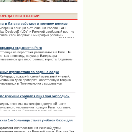
ОРОДА РИГИ В ЛАТВИИ
ты в Латвии работают в прежнем режиме
мотря на санкции в отношении России, ГАО
ijas Dzelzceļš (LDz) и Рижский свободный порт не
еняли свой напряженный график работы и
олжают трудиться в прежнем темпе. | 22.03.2014
странцы отдыхают в Риге
странцы не перестают развлекаться в Риге. Не
а Laima Voice пройдет онлайн в
е, как в пятницу, на улице Валдемара
бушевались два иностранных туриста. Водитель
аймы Вайкуле
си огласил своим пассажирам стоимость поездки.
.04.2013
сные путешествия по воде на лодке
 Хейердал, пожалуй, самый известный ученый,
ивший на деле проверить собственную теорию.
отправился в Полинезию на самодельном
евянном плоту «Кон-Тики» из бальзовых
евьев, который смастерил по примеру древних
анских индейцев. | 14.02.2014
иге мужчина сорвался вниз при очередной
ытке покорить Вантовый мост.
олдень вторника на телефон дежурной части
ионального управления полиции Риги поступило
бщение, что на Вантовом мосту обнаружен
одой человек который перешел проезжую часть и
равляется прямиком к вантам.
ская 1-я больница станет учебной базой для
дентов
.02.2014
ima Rendezvous Jūrmala будет
артамент благосостояния Рижской думы,
артамент имущества Рижской думы, Рижская 1-я